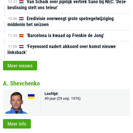
Van Schaik over pijnlijk vertrek Sano bij NEC: 'Deze
12:31
beslissing stelt ons teleur'
Eredivisie overweegt grote spelregelwijziging
12:06
middenin het seizoen
'Barcelona is kwaad op Frenkie de Jong'
11:35
'Feyenoord nadert akkoord over komst nieuwe
11:00
linksback'
Meer nieuws
A. Shevchenko
Leeftijd:
49 jaar (29 sep. 1976)
Meer info