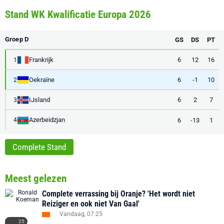
Stand WK Kwalificatie Europa 2026
Groep D
GS
DS
PT
Frankrijk
6
12
16
1
Oekraïne
6
-1
10
2
IJsland
6
2
7
3
Azerbeidzjan
6
-13
1
4
Complete Stand
Meest gelezen
Complete verrassing bij Oranje? 'Het wordt niet
Reiziger en ook niet Van Gaal'
Vandaag, 07:25
25