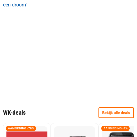
één droom"
WK-deals
Bekijk alle deals
AANBIEDING -79%
AANBIEDING -8%