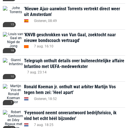
'Nieuwe Ajax-aanwinst Torrents vertrekt direct weer
uit Amsterdam'
Gisteren, 08:49
15
'KNVB geschrokken van Van Gaal, zoektocht naar
nieuwe bondscoach vertraagd'
7 aug. 16:10
18
Telegraph onthult details over buitenechtelijke affaire
Infantino met UEFA-medewerkster
7 aug. 23:14
10
Ronald Koeman jr. onthult wat arbiter Martijn Vos
tegen hem zei: 'Heel apart'
Gisteren, 18:52
7
'Feyenoord neemt onverantwoord bedrijfsrisico, ik
vind het echt héél bijzonder'
7 aug. 18:25