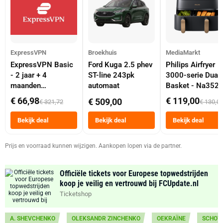
ExpressVPN
Broekhuis
MediaMarkt
ExpressVPN Basic
Ford Kuga 2.5 phev
Philips Airfryer
- 2 jaar + 4
ST-line 243pk
3000-serie Dual
maanden
automaat
Basket - Na352
abonnement
Dubbele Mand 9 
€ 66,98
€ 119,00
€ 509,00
€ 321,72
€ 130,0
Tot 6 Personen
Heteluchtfriteus
Bekijk deal
Bekijk deal
Bekijk deal
Zwart
Prijs en voorraad kunnen wijzigen. Aankopen lopen via de partner.
Officiële tickets voor Europese topwedstrijden
koop je veilig en vertrouwd bij FCUpdate.nl
Ticketshop
A. SHEVCHENKO
OLEKSANDR ZINCHENKO
OEKRAÏNE
SCHOT