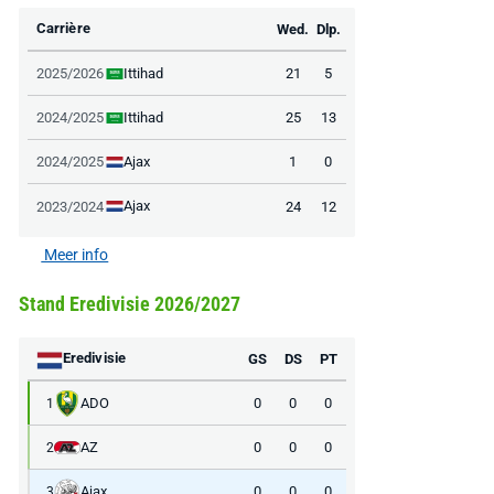
Carrière
Wed.
Dlp.
Ittihad
2025/2026
21
5
Ittihad
2024/2025
25
13
Ajax
2024/2025
1
0
Ajax
2023/2024
24
12
Meer info
Stand Eredivisie 2026/2027
Eredivisie
GS
DS
PT
ADO
0
0
0
1
AZ
0
0
0
2
Ajax
0
0
0
3