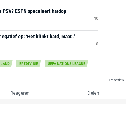
ar PSV? ESPN speculeert hardop
10
negatief op: ‘Het klinkt hard, maar…’
8
RLAND
EREDIVISIE
UEFA NATIONS LEAGUE
0 reacties
Reageren
Delen