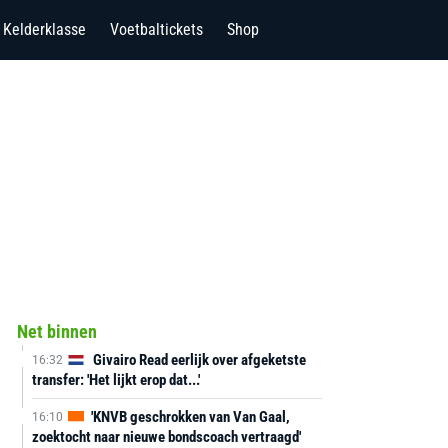
Kelderklasse
Voetbaltickets
Shop
Net binnen
Givairo Read eerlijk over afgeketste
16:32
transfer: 'Het lijkt erop dat...'
'KNVB geschrokken van Van Gaal,
16:10
zoektocht naar nieuwe bondscoach vertraagd'