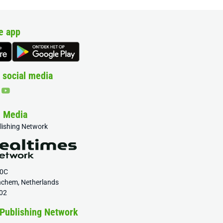
e app
 social media
& Media
blishing Network
20C
nchem, Netherlands
02
 Publishing Network