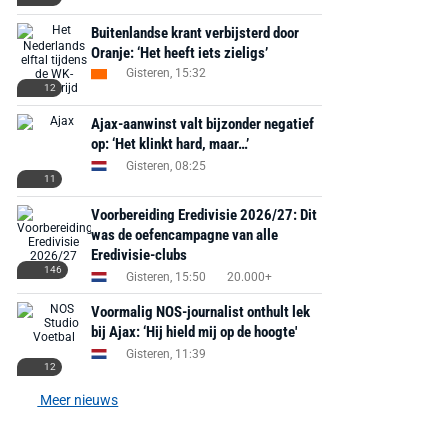
Buitenlandse krant verbijsterd door
Oranje: ‘Het heeft iets zieligs’
Gisteren, 15:32
12
Ajax-aanwinst valt bijzonder negatief
op: ‘Het klinkt hard, maar…’
Gisteren, 08:25
11
Voorbereiding Eredivisie 2026/27: Dit
was de oefencampagne van alle
Eredivisie-clubs
146
Gisteren, 15:50
20.000+
Voormalig NOS-journalist onthult lek
bij Ajax: ‘Hij hield mij op de hoogte'
Gisteren, 11:39
12
Meer nieuws