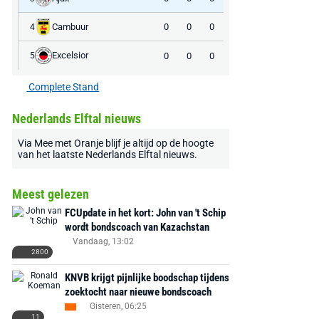
Cambuur
0
0
0
4
Excelsior
0
0
0
5
Complete Stand
Nederlands Elftal nieuws
Via
Mee met Oranje
blijf je altijd op de hoogte
van het laatste
Nederlands Elftal nieuws
.
Meest gelezen
FCUpdate in het kort: John van 't Schip
wordt bondscoach van Kazachstan
Vandaag, 13:02
2800
KNVB krijgt pijnlijke boodschap tijdens
zoektocht naar nieuwe bondscoach
Gisteren, 06:25
11