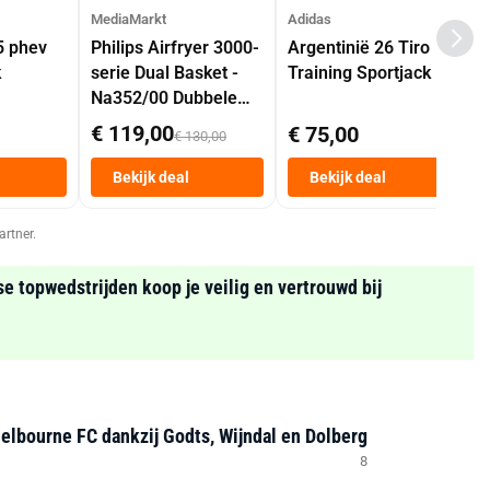
MediaMarkt
Adidas
5 phev
Philips Airfryer 3000-
Argentinië 26 Tiro
k
serie Dual Basket -
Training Sportjack
Na352/00 Dubbele
Mand 9 L Tot 6
€ 119,00
€ 75,00
€ 130,00
Personen
Heteluchtfriteuse
Bekijk deal
Bekijk deal
Zwart
artner.
se topwedstrijden koop je veilig en vertrouwd bij
helbourne FC dankzij Godts, Wijndal en Dolberg
8