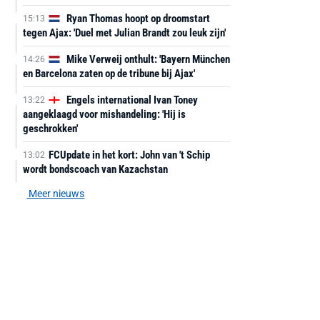
Ryan Thomas hoopt op droomstart
15:13
tegen Ajax: 'Duel met Julian Brandt zou leuk zijn'
Mike Verweij onthult: 'Bayern München
14:26
en Barcelona zaten op de tribune bij Ajax'
Engels international Ivan Toney
13:22
aangeklaagd voor mishandeling: 'Hij is
geschrokken'
FCUpdate in het kort: John van 't Schip
13:02
wordt bondscoach van Kazachstan
Meer nieuws