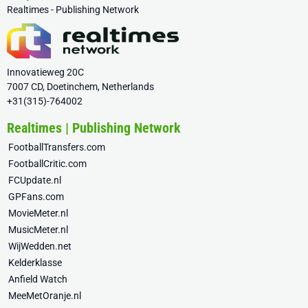
Realtimes - Publishing Network
Innovatieweg 20C
7007 CD, Doetinchem, Netherlands
+31(315)-764002
Realtimes | Publishing Network
FootballTransfers.com
FootballCritic.com
FCUpdate.nl
GPFans.com
MovieMeter.nl
MusicMeter.nl
WijWedden.net
Kelderklasse
Anfield Watch
MeeMetOranje.nl