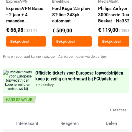
ExpressVPN
Broekhuis
MediaMarkt
ExpressVPN Basic
Ford Kuga 2.5 phev
Philips Airfryer
- 2 jaar + 4
ST-line 243pk
3000-serie Dual
maanden
automaat
Basket - Na352
abonnement
Dubbele Mand 9 
€ 66,98
€ 119,00
€ 509,00
€ 321,72
€ 130,0
Tot 6 Personen
Heteluchtfriteus
Bekijk deal
Bekijk deal
Bekijk deal
Zwart
Prijs en voorraad kunnen wijzigen. Aankopen lopen via de partner.
Officiële tickets voor Europese topwedstrijden
koop je veilig en vertrouwd bij FCUpdate.nl
Ticketshop
HANS KRAAY JR.
0 reacties
Interessant
Reageren
Delen