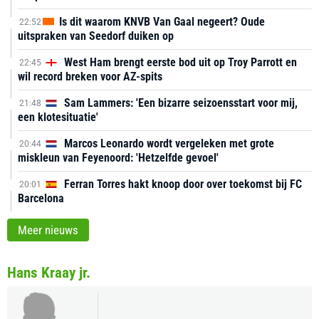
Is dit waarom KNVB Van Gaal negeert? Oude
22:52
uitspraken van Seedorf duiken op
West Ham brengt eerste bod uit op Troy Parrott en
22:45
wil record breken voor AZ-spits
Sam Lammers: 'Een bizarre seizoensstart voor mij,
21:48
een klotesituatie'
Marcos Leonardo wordt vergeleken met grote
20:44
miskleun van Feyenoord: 'Hetzelfde gevoel'
Ferran Torres hakt knoop door over toekomst bij FC
20:01
Barcelona
Meer nieuws
Hans Kraay jr.