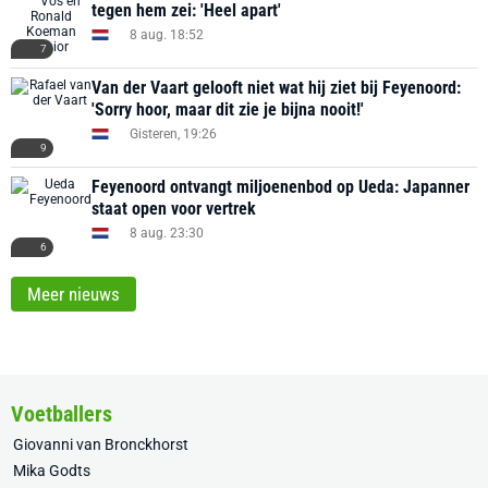
tegen hem zei: 'Heel apart'
8 aug. 18:52
7
Van der Vaart gelooft niet wat hij ziet bij Feyenoord:
'Sorry hoor, maar dit zie je bijna nooit!'
Gisteren, 19:26
9
Feyenoord ontvangt miljoenenbod op Ueda: Japanner
staat open voor vertrek
8 aug. 23:30
6
Meer nieuws
Voetballers
Giovanni van Bronckhorst
Mika Godts