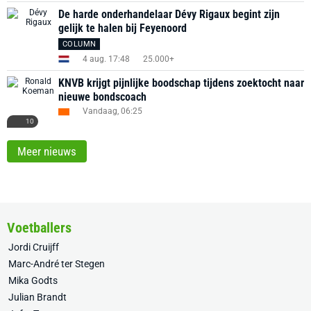
De harde onderhandelaar Dévy Rigaux begint zijn
gelijk te halen bij Feyenoord
COLUMN
4 aug. 17:48
25.000+
KNVB krijgt pijnlijke boodschap tijdens zoektocht naar
nieuwe bondscoach
Vandaag, 06:25
10
Meer nieuws
Voetballers
Jordi Cruijff
Marc-André ter Stegen
Mika Godts
Julian Brandt