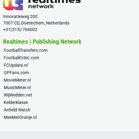
Innovatieweg 20C
7007 CD, Doetinchem, Netherlands
+31(315)-764002
Realtimes | Publishing Network
FootballTransfers.com
FootballCritic.com
FCUpdate.nl
GPFans.com
MovieMeter.nl
MusicMeter.nl
WijWedden.net
Kelderklasse
Anfield Watch
MeeMetOranje.nl