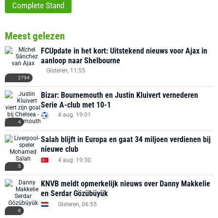
Complete Stand
Meest gelezen
FCUpdate in het kort: Uitstekend nieuws voor Ajax in
aanloop naar Shelbourne
Gisteren, 11:55
2794
Bizar: Bournemouth en Justin Kluivert vernederen
Serie A-club met 10-1
4 aug. 19:01
4
Salah blijft in Europa en gaat 34 miljoen verdienen bij
nieuwe club
4 aug. 19:30
5
KNVB meldt opmerkelijk nieuws over Danny Makkelie
en Serdar Gözübüyük
Gisteren, 06:55
8