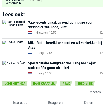
Ticketshop
Lees ook:
'Ajax-scouts dinsdagavond op tribune voor
sterspeler van Bodø/Glimt'
Gisteren, 10:59
12
Mika Godts bereikt akkoord en wil vertrekken bij
Ajax
1 aug. 17:55
19
Spectaculaire terugkeer Noa Lang naar Ajax
stuit op één groot obstakel
1 aug. 16:00
15
JOHN HEITINGA
HANS KRAAY JR.
AJAX
EREDIVISIE
0 reacties
Interessant
Reageren
Delen