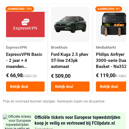
AANBIEDING -79%
AANBIEDING -8%
ExpressVPN
Broekhuis
MediaMarkt
ExpressVPN Basic
Ford Kuga 2.5 phev
Philips Airfryer
- 2 jaar + 4
ST-line 243pk
3000-serie Dual
maanden
automaat
Basket - Na352
abonnement
Dubbele Mand 9 
€ 66,98
€ 119,00
€ 509,00
€ 321,72
€ 130,0
Tot 6 Personen
Heteluchtfriteus
Bekijk deal
Bekijk deal
Bekijk deal
Zwart
Prijs en voorraad kunnen wijzigen. Aankopen lopen via de partner.
Officiële tickets voor Europese topwedstrijden
koop je veilig en vertrouwd bij FCUpdate.nl