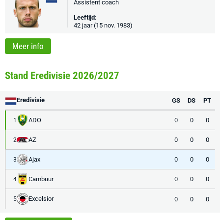
Assistent coach
Leeftijd:
42 jaar (15 nov. 1983)
Meer info
Stand Eredivisie 2026/2027
Eredivisie
GS
DS
PT
ADO
0
0
0
1
AZ
0
0
0
2
Ajax
0
0
0
3
Cambuur
0
0
0
4
Excelsior
0
0
0
5