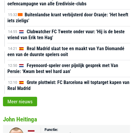
oefencampagne van alle Eredivisie-clubs
Buitenlandse krant verbijsterd door Oranje: ‘Het heeft
15:32
iets zieligs’
Clubwatcher FC Twente onder vuur: 'Hij is de beste
14:55
vriend van Erik ten Hag'
Real Madrid slaat toe en maakt van Yan Diomandé
14:21
een van de duurste spelers ooit
Feyenoord-speler over pijnlijk gesprek met Van
12:50
Persie: ‘Kwam best wel hard aan’
Grote plottwist: FC Barcelona wil toptarget kapen van
12:10
Real Madrid
Meer nieuws
John Heitinga
Functie: