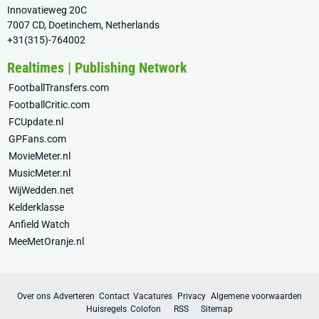
Innovatieweg 20C
7007 CD, Doetinchem, Netherlands
+31(315)-764002
Realtimes | Publishing Network
FootballTransfers.com
FootballCritic.com
FCUpdate.nl
GPFans.com
MovieMeter.nl
MusicMeter.nl
WijWedden.net
Kelderklasse
Anfield Watch
MeeMetOranje.nl
Over ons
Adverteren
Contact
Vacatures
Privacy
Algemene voorwaarden
Huisregels
Colofon
RSS
Sitemap