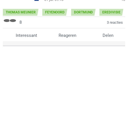
THOMAS MEUNIER
FEYENOORD
DORTMUND
EREDIVISIE
8
3 reacties
Interessant
Reageren
Delen