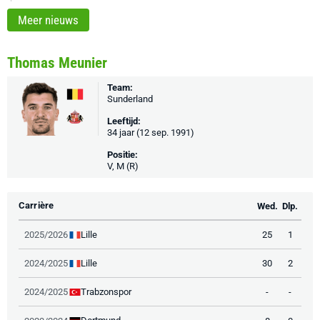
Meer nieuws
Thomas Meunier
Team:
Sunderland
Leeftijd:
34 jaar (12 sep. 1991)
Positie:
V, M (R)
Carrière
Wed.
Dlp.
Lille
2025/2026
25
1
Lille
2024/2025
30
2
Trabzonspor
2024/2025
-
-