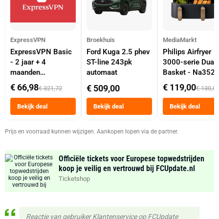
ExpressVPN
Broekhuis
MediaMarkt
ExpressVPN Basic
Ford Kuga 2.5 phev
Philips Airfryer
- 2 jaar + 4
ST-line 243pk
3000-serie Dual
maanden
automaat
Basket - Na352
abonnement
Dubbele Mand 9 
€ 66,98
€ 119,00
€ 509,00
€ 321,72
€ 130,0
Tot 6 Personen
Heteluchtfriteus
Bekijk deal
Bekijk deal
Bekijk deal
Zwart
Prijs en voorraad kunnen wijzigen. Aankopen lopen via de partner.
Officiële tickets voor Europese topwedstrijden
koop je veilig en vertrouwd bij FCUpdate.nl
Ticketshop
Reactie van gebruiker Klantenservice op FCUpdate