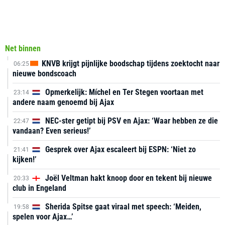
Net binnen
KNVB krijgt pijnlijke boodschap tijdens zoektocht naar
06:25
nieuwe bondscoach
Opmerkelijk: Míchel en Ter Stegen voortaan met
23:14
andere naam genoemd bij Ajax
NEC-ster getipt bij PSV en Ajax: ‘Waar hebben ze die
22:47
vandaan? Even serieus!’
Gesprek over Ajax escaleert bij ESPN: ‘Niet zo
21:41
kijken!’
Joël Veltman hakt knoop door en tekent bij nieuwe
20:33
club in Engeland
Sherida Spitse gaat viraal met speech: ‘Meiden,
19:58
spelen voor Ajax…’