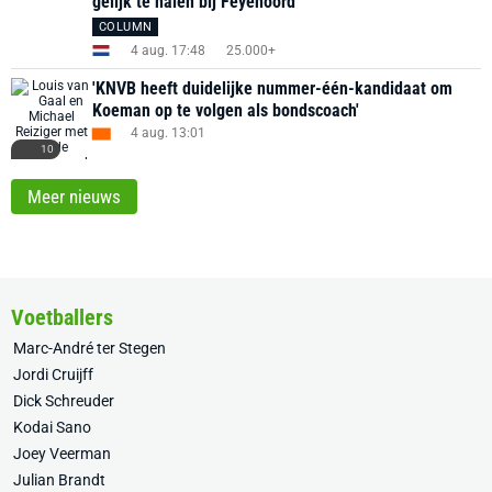
gelijk te halen bij Feyenoord
COLUMN
4 aug. 17:48
25.000+
'KNVB heeft duidelijke nummer-één-kandidaat om
Koeman op te volgen als bondscoach'
4 aug. 13:01
10
Meer nieuws
Voetballers
Marc-André ter Stegen
Jordi Cruijff
Dick Schreuder
Kodai Sano
Joey Veerman
Julian Brandt