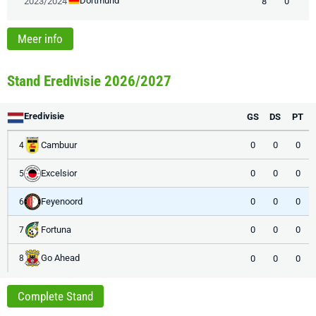
Dortmund
2023/2024
8
0
Meer info
Stand Eredivisie 2026/2027
Eredivisie
GS
DS
PT
Cambuur
0
0
0
4
Excelsior
0
0
0
5
Feyenoord
0
0
0
6
Fortuna
0
0
0
7
Go Ahead
0
0
0
8
Complete Stand