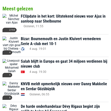
Meest gelezen
FCUpdate in het kort: Uitstekend nieuws voor Ajax in
aanloop naar Shelbourne
Gisteren, 11:55
2794
Bizar: Bournemouth en Justin Kluivert vernederen
Serie A-club met 10-1
4 aug. 19:01
4
Salah blijft in Europa en gaat 34 miljoen verdienen bij
nieuwe club
4 aug. 19:30
5
KNVB meldt opmerkelijk nieuws over Danny Makkelie
en Serdar Gözübüyük
Gisteren, 06:55
8
De harde onderhandelaar Dévy Rigaux begint zijn