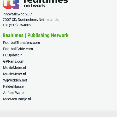
Innovatieweg 20C
7007 CD, Doetinchem, Netherlands
+31(315)-764002
Realtimes | Publishing Network
FootballTransfers.com
FootballCritic.com
FCUpdate.nl
GPFans.com
MovieMeter.nl
MusicMeter.nl
WijWedden.net
Kelderklasse
Anfield Watch
MeeMetOranje.nl