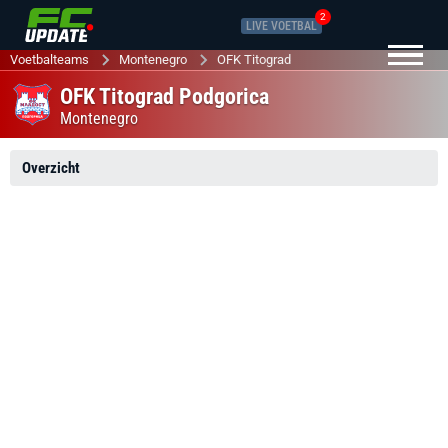
2
LIVE VOETBAL
Voetbalteams
Montenegro
OFK Titograd
OFK Titograd Podgorica
Montenegro
Overzicht