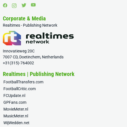
Corporate & Media
Realtimes - Publishing Network
Innovatieweg 20C
7007 CD, Doetinchem, Netherlands
+31(315)-764002
Realtimes | Publishing Network
FootballTransfers.com
FootballCritic.com
FCUpdate.nl
GPFans.com
MovieMeter.nl
MusicMeter.nl
WijWedden.net