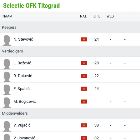
Selectie OFK Titograd
NAAM
NAT.
LFT.
WED.
Keepers
N. Stevović
24
-
-
-
Verdedigers
L. Božović
28
-
-
-
R. Đaković
22
-
-
-
E. Spahić
24
-
-
-
M. Bogićević
-
-
-
Middenvelders
V. Vujačić
38
-
-
-
V. Jovanović
32
-
-
-