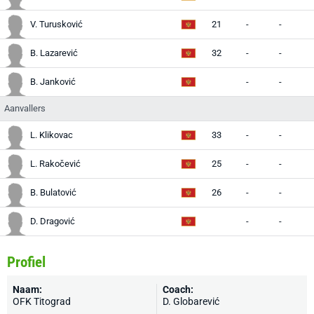
V. Turusković
21
-
-
-
B. Lazarević
32
-
-
-
B. Janković
-
-
-
Aanvallers
L. Klikovac
33
-
-
-
L. Rakočević
25
-
-
-
B. Bulatović
26
-
-
-
D. Dragović
-
-
-
Profiel
Naam:
Coach:
OFK Titograd
D. Globarević