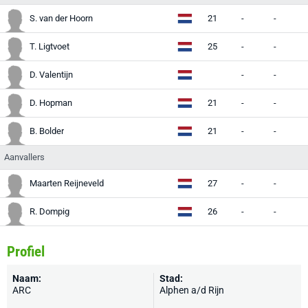
S. van der Hoorn
21
-
-
-
T. Ligtvoet
25
-
-
-
D. Valentijn
-
-
-
D. Hopman
21
-
-
-
B. Bolder
21
-
-
-
Aanvallers
Maarten Reijneveld
27
-
-
-
R. Dompig
26
-
-
-
Profiel
Naam:
Stad:
ARC
Alphen a/d Rijn