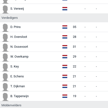
S. Verweij
-
-
-
Verdedigers
D. Prins
35
-
-
-
H. Oversloot
28
-
-
-
N. Ossevoort
31
-
-
-
W. Overkamp
29
-
-
-
S. Key
22
-
-
-
E. Schens
21
-
-
-
T. Dijkman
21
-
-
-
B. Tapperwijn
19
-
-
-
Middenvelders