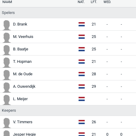
NAAM
NAT.
LFT.
WED.
Spelers
D. Brank
21
-
-
-
M. Veerhuis
25
-
-
-
B. Baatje
25
-
-
-
T. Hopman
21
-
-
-
M. de Oude
28
-
-
-
A. Ouwendijk
29
-
-
-
L. Meijer
-
-
-
Keepers
V. Timmers
26
-
-
-
Jesper Hegie
21
0
0