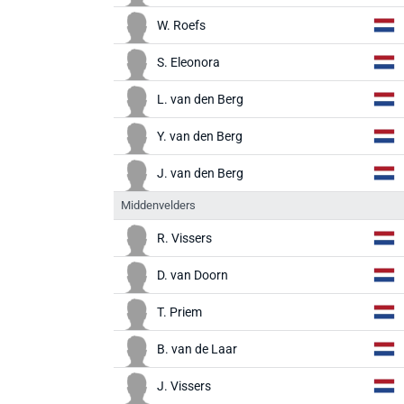
W. Roefs
S. Eleonora
L. van den Berg
Y. van den Berg
J. van den Berg
Middenvelders
R. Vissers
D. van Doorn
T. Priem
B. van de Laar
J. Vissers