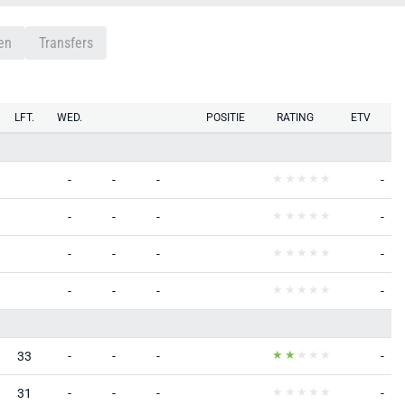
en
Transfers
LFT.
WED.
POSITIE
RATING
ETV
-
-
-
-
-
-
-
-
-
-
-
-
-
-
-
-
33
-
-
-
-
31
-
-
-
-