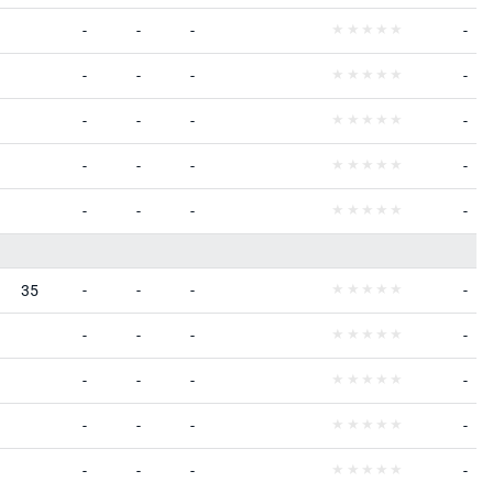
-
-
-
-
-
-
-
-
-
-
-
-
-
-
-
-
-
-
-
-
35
-
-
-
-
-
-
-
-
-
-
-
-
-
-
-
-
-
-
-
-