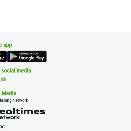
e app
 social media
& Media
blishing Network
20C