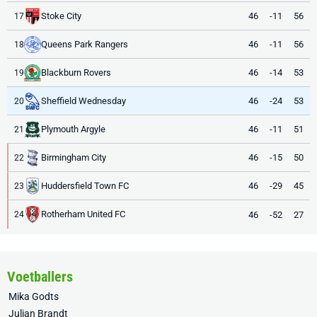
Stoke City
46
-11
56
17
Queens Park Rangers
46
-11
56
18
Blackburn Rovers
46
-14
53
19
Sheffield Wednesday
46
-24
53
20
Plymouth Argyle
46
-11
51
21
Birmingham City
46
-15
50
22
Huddersfield Town FC
46
-29
45
23
Rotherham United FC
46
-52
27
24
Voetballers
Mika Godts
Julian Brandt