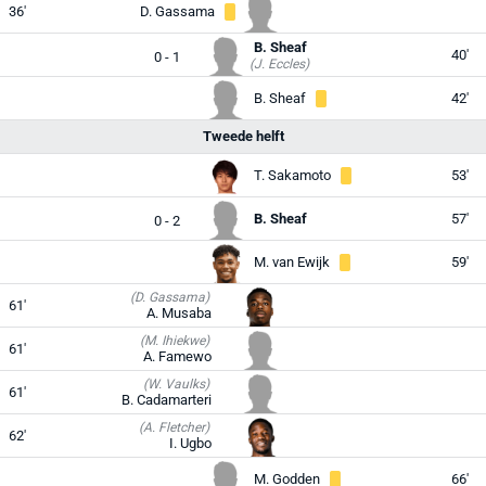
36'
D. Gassama
B. Sheaf
40'
0 - 1
(J. Eccles)
B. Sheaf
42'
Tweede helft
T. Sakamoto
53'
B. Sheaf
57'
0 - 2
M. van Ewijk
59'
(D. Gassama)
61'
A. Musaba
(M. Ihiekwe)
61'
A. Famewo
(W. Vaulks)
61'
B. Cadamarteri
(A. Fletcher)
62'
I. Ugbo
M. Godden
66'