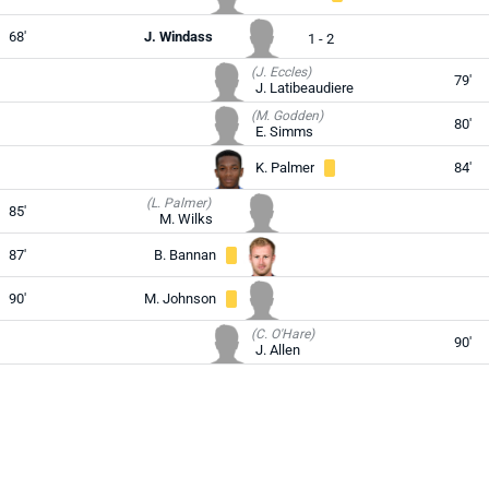
68'
J. Windass
1 - 2
(J. Eccles)
79'
J. Latibeaudiere
(M. Godden)
80'
E. Simms
K. Palmer
84'
(L. Palmer)
85'
M. Wilks
87'
B. Bannan
90'
M. Johnson
(C. O'Hare)
90'
J. Allen