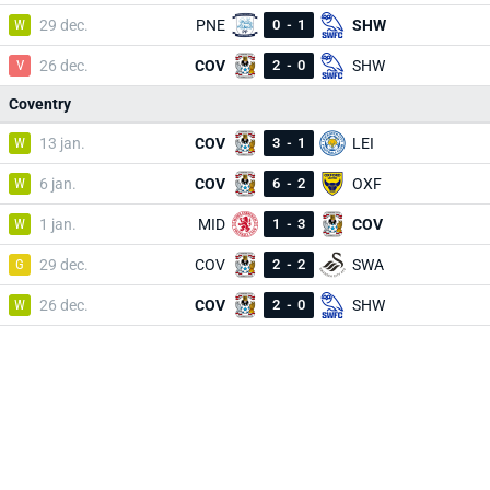
W
29 dec.
PNE
0
-
1
SHW
V
26 dec.
COV
2
-
0
SHW
Coventry
W
13 jan.
COV
3
-
1
LEI
W
6 jan.
COV
6
-
2
OXF
W
1 jan.
MID
1
-
3
COV
G
29 dec.
COV
2
-
2
SWA
W
26 dec.
COV
2
-
0
SHW