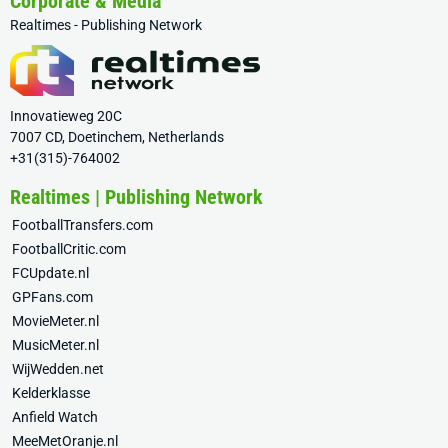
Corporate & Media
Realtimes - Publishing Network
Innovatieweg 20C
7007 CD, Doetinchem, Netherlands
+31(315)-764002
Realtimes | Publishing Network
FootballTransfers.com
FootballCritic.com
FCUpdate.nl
GPFans.com
MovieMeter.nl
MusicMeter.nl
WijWedden.net
Kelderklasse
Anfield Watch
MeeMetOranje.nl