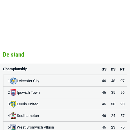
De stand
Championship
GS
DS
PT
Leicester City
46
48
97
1
Ipswich Town
46
35
96
2
Leeds United
46
38
90
3
Southampton
46
24
87
4
West Bromwich Albion
46
23
75
5