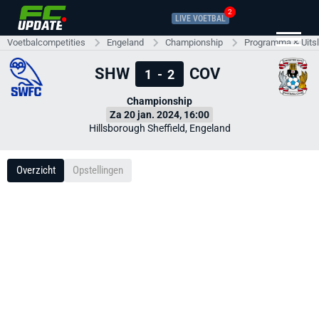
2
LIVE VOETBAL
Voetbalcompetities
Engeland
Championship
Programma & Uits
SHW
COV
1
-
2
Championship
Za 20 jan. 2024, 16:00
Hillsborough Sheffield, Engeland
Overzicht
Opstellingen