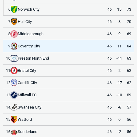
Norwich City
46
15
73
6
Hull City
46
8
70
7
Middlesbrough
46
9
69
8
Coventry City
46
11
64
9
Preston North End
46
-11
63
10
Bristol City
46
2
62
11
Cardiff City
46
-17
62
12
Millwall FC
46
-10
59
13
Swansea City
46
-6
57
14
Watford
46
0
56
15
Sunderland
46
-2
56
16