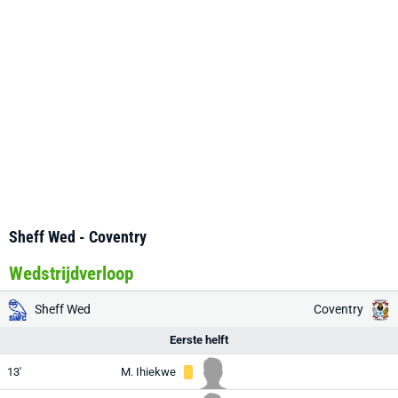
Sheff Wed - Coventry
Wedstrijdverloop
Sheff Wed
Coventry
Eerste helft
13'
M. Ihiekwe