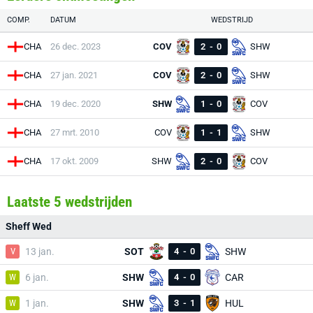
COMP.
DATUM
WEDSTRIJD
CHA
26 dec. 2023
COV
2
-
0
SHW
CHA
27 jan. 2021
COV
2
-
0
SHW
CHA
19 dec. 2020
SHW
1
-
0
COV
CHA
27 mrt. 2010
COV
1
-
1
SHW
CHA
17 okt. 2009
SHW
2
-
0
COV
Laatste 5 wedstrijden
Sheff Wed
V
13 jan.
SOT
4
-
0
SHW
W
6 jan.
SHW
4
-
0
CAR
W
1 jan.
SHW
3
-
1
HUL