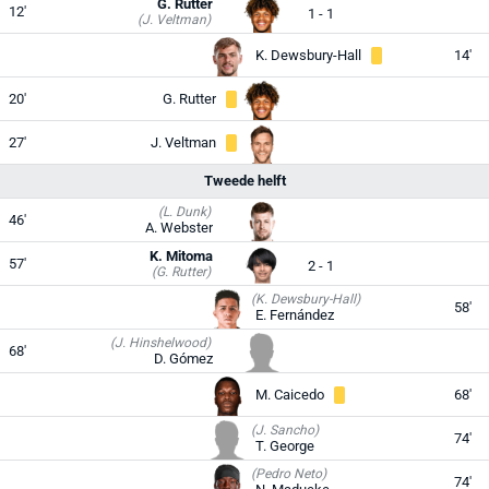
G. Rutter
12'
1 - 1
(J. Veltman)
K. Dewsbury-Hall
14'
20'
G. Rutter
27'
J. Veltman
Tweede helft
(L. Dunk)
46'
A. Webster
K. Mitoma
57'
2 - 1
(G. Rutter)
(K. Dewsbury-Hall)
58'
E. Fernández
(J. Hinshelwood)
68'
D. Gómez
M. Caicedo
68'
(J. Sancho)
74'
T. George
(Pedro Neto)
74'