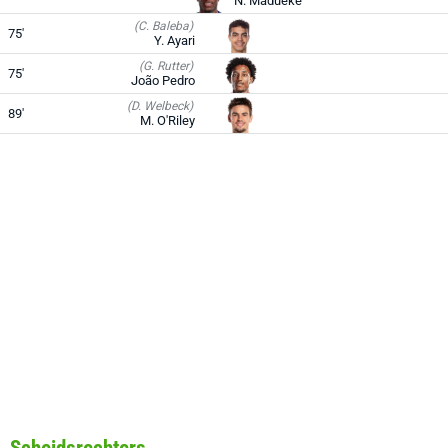
N. Madueke
(C. Baleba)
75'
Y. Ayari
(G. Rutter)
75'
João Pedro
(D. Welbeck)
89'
M. O'Riley