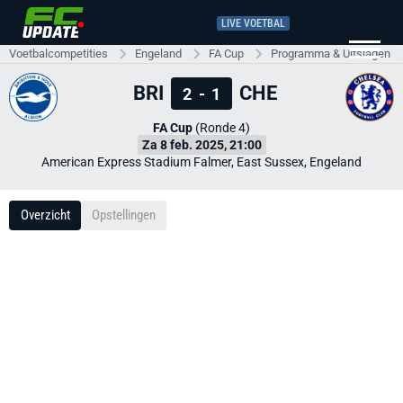
LIVE VOETBAL
Voetbalcompetities
Engeland
FA Cup
Programma & Uitslagen
BRI
CHE
2
-
1
FA Cup
(Ronde 4)
Za 8 feb. 2025, 21:00
American Express Stadium Falmer, East Sussex, Engeland
Overzicht
Opstellingen