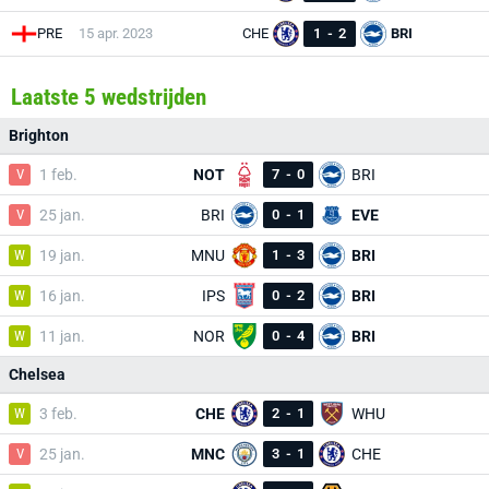
PRE
15 apr. 2023
CHE
1
-
2
BRI
Laatste 5 wedstrijden
Brighton
V
1 feb.
NOT
7
-
0
BRI
V
25 jan.
BRI
0
-
1
EVE
W
19 jan.
MNU
1
-
3
BRI
W
16 jan.
IPS
0
-
2
BRI
W
11 jan.
NOR
0
-
4
BRI
Chelsea
W
3 feb.
CHE
2
-
1
WHU
V
25 jan.
MNC
3
-
1
CHE