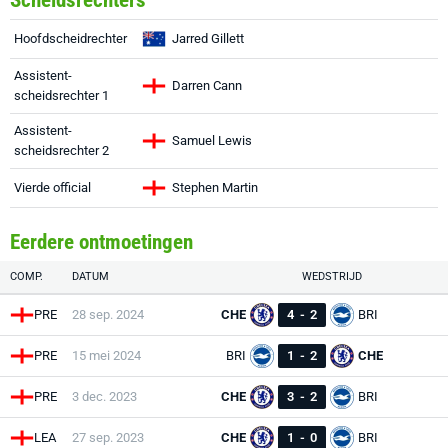
Scheidsrechters
Hoofdscheidrechter
Jarred Gillett
Assistent-
Darren Cann
scheidsrechter 1
Assistent-
Samuel Lewis
scheidsrechter 2
Vierde official
Stephen Martin
Eerdere ontmoetingen
COMP.
DATUM
WEDSTRIJD
PRE
28 sep. 2024
CHE
4
-
2
BRI
PRE
15 mei 2024
BRI
1
-
2
CHE
PRE
3 dec. 2023
CHE
3
-
2
BRI
LEA
27 sep. 2023
CHE
1
-
0
BRI