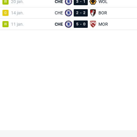
W
20 jan.
CHE
3
-
1
WOL
G
14 jan.
CHE
2
-
2
BOR
W
11 jan.
CHE
5
-
0
MOR