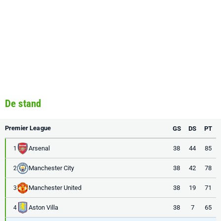
De stand
Premier League
GS
DS
PT
Arsenal
38
44
85
1
Manchester City
38
42
78
2
Manchester United
38
19
71
3
Aston Villa
38
7
65
4