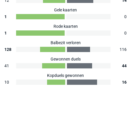
12
14
Gele kaarten
1
0
Rode kaarten
1
0
Balbezit verloren
128
116
Gewonnen duels
41
44
Kopduels gewonnen
10
16