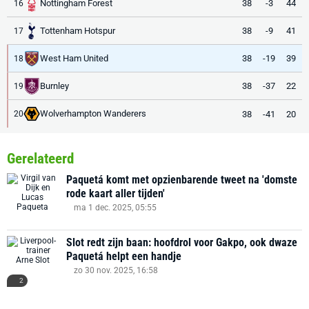
Nottingham Forest
38
-3
44
16
Tottenham Hotspur
38
-9
41
17
West Ham United
38
-19
39
18
Burnley
38
-37
22
19
Wolverhampton Wanderers
38
-41
20
20
Gerelateerd
Paquetá komt met opzienbarende tweet na 'domste
rode kaart aller tijden'
ma 1 dec. 2025, 05:55
Slot redt zijn baan: hoofdrol voor Gakpo, ook dwaze
Paquetá helpt een handje
zo 30 nov. 2025, 16:58
2