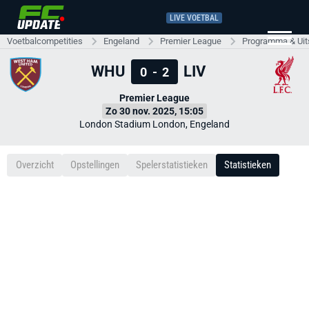
LIVE VOETBAL
Voetbalcompetities
Engeland
Premier League
Programma & Uit
WHU
LIV
0
-
2
Premier League
Zo 30 nov. 2025, 15:05
London Stadium London, Engeland
Overzicht
Opstellingen
Spelerstatistieken
Statistieken