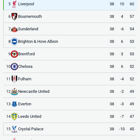
Liverpool
38
10
60
5
Bournemouth
38
4
57
6
Sunderland
38
-6
54
7
Brighton & Hove Albion
38
6
53
8
Brentford
38
3
53
9
Chelsea
38
6
52
10
Fulham
38
-4
52
11
Newcastle United
38
-2
49
12
Everton
38
-3
49
13
Leeds United
38
-7
47
14
Crystal Palace
38
-10
45
15