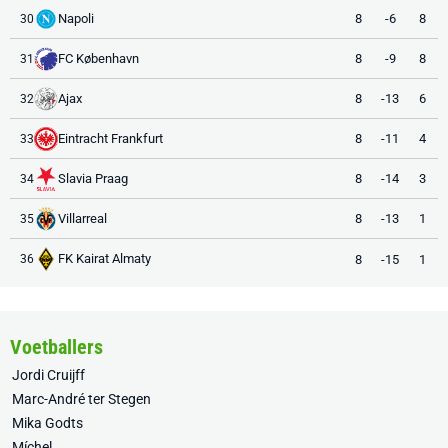
Napoli
8
-6
8
30
FC København
8
-9
8
31
Ajax
8
-13
6
32
Eintracht Frankfurt
8
-11
4
33
Slavia Praag
8
-14
3
34
Villarreal
8
-13
1
35
FK Kairat Almaty
8
-15
1
36
Voetballers
Jordi Cruijff
Marc-André ter Stegen
Mika Godts
Míchel