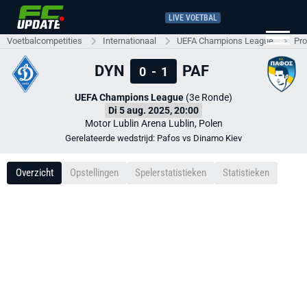
LIVE VOETBAL
Voetbalcompetities
Internationaal
UEFA Champions League
Pro
DYN
PAF
0
-
1
UEFA Champions League
(3e Ronde)
Di 5 aug. 2025, 20:00
Motor Lublin Arena Lublin, Polen
Gerelateerde wedstrijd: Pafos vs Dinamo Kiev
Overzicht
Opstellingen
Spelerstatistieken
Statistieken