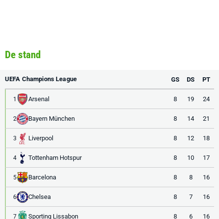
De stand
UEFA Champions League
GS
DS
PT
Arsenal
8
19
24
1
Bayern München
8
14
21
2
Liverpool
8
12
18
3
Tottenham Hotspur
8
10
17
4
Barcelona
8
8
16
5
Chelsea
8
7
16
6
Sporting Lissabon
8
6
16
7