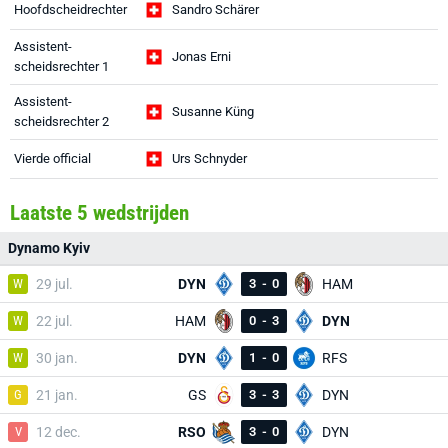
Hoofdscheidrechter
Sandro Schärer
Assistent-
Jonas Erni
scheidsrechter 1
Assistent-
Susanne Küng
scheidsrechter 2
Vierde official
Urs Schnyder
Laatste 5 wedstrijden
Dynamo Kyiv
W
29 jul.
DYN
3
-
0
HAM
W
22 jul.
HAM
0
-
3
DYN
W
30 jan.
DYN
1
-
0
RFS
G
21 jan.
GS
3
-
3
DYN
V
12 dec.
RSO
3
-
0
DYN