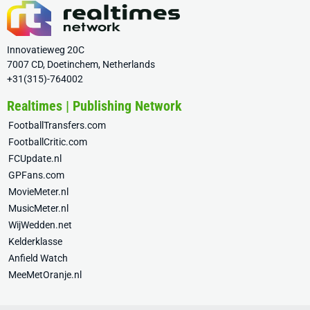
Innovatieweg 20C
7007 CD, Doetinchem, Netherlands
+31(315)-764002
Realtimes | Publishing Network
FootballTransfers.com
FootballCritic.com
FCUpdate.nl
GPFans.com
MovieMeter.nl
MusicMeter.nl
WijWedden.net
Kelderklasse
Anfield Watch
MeeMetOranje.nl