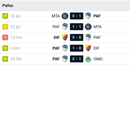
Pafos
W
30 jul.
MTA
0
-
1
PAF
G
22 jul.
PAF
1
-
1
MTA
V
13 mrt.
DIF
3
-
0
PAF
W
6 mrt.
PAF
1
-
0
DIF
W
20 feb.
PAF
2
-
1
OMO