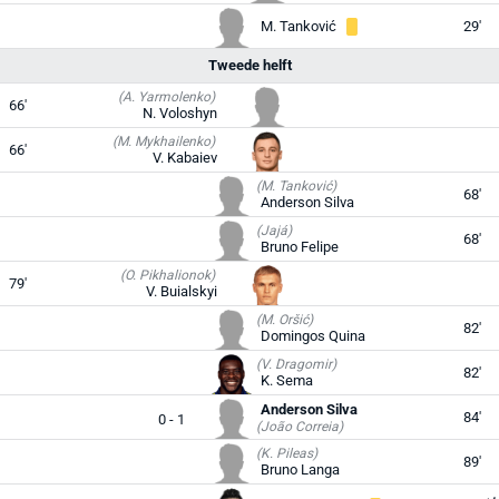
M. Tanković
29'
Tweede helft
(A. Yarmolenko)
66'
N. Voloshyn
(M. Mykhailenko)
66'
V. Kabaiev
(M. Tanković)
68'
Anderson Silva
(Jajá)
68'
Bruno Felipe
(O. Pikhalionok)
79'
V. Buialskyi
(M. Oršić)
82'
Domingos Quina
(V. Dragomir)
82'
K. Sema
Anderson Silva
84'
0 - 1
(João Correia)
(K. Pileas)
89'
Bruno Langa