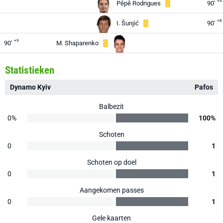
+4
Pêpê Rodrigues
90'
+8
I. Šunjić
90'
+9
90'
M. Shaparenko
Statistieken
Dynamo Kyiv
Pafos
Balbezit
0%
100%
Schoten
0
1
Schoten op doel
0
1
Aangekomen passes
0
1
Gele kaarten