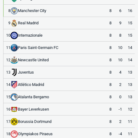
Manchester City
8
6
16
8
Real Madrid
8
9
15
9
Internazionale
8
8
15
10
Paris Saint-Germain FC
8
10
14
11
Newcastle United
8
10
14
12
Juventus
8
4
13
13
Atlético Madrid
8
2
13
14
Atalanta Bergamo
8
0
13
15
Bayer Leverkusen
8
-1
12
16
Borussia Dortmund
8
2
11
17
Olympiakos Piraeus
8
-4
11
18