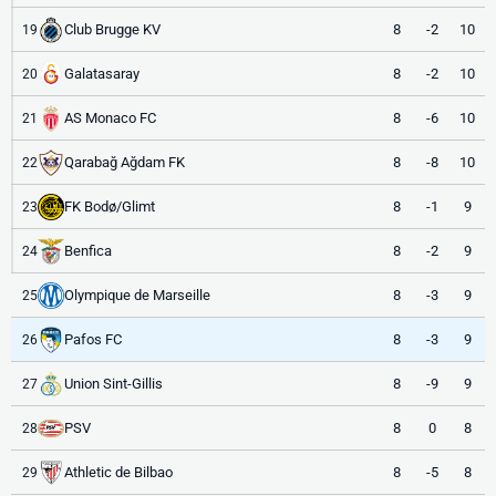
Club Brugge KV
8
-2
10
19
Galatasaray
8
-2
10
20
AS Monaco FC
8
-6
10
21
Qarabağ Ağdam FK
8
-8
10
22
FK Bodø/Glimt
8
-1
9
23
Benfica
8
-2
9
24
Olympique de Marseille
8
-3
9
25
Pafos FC
8
-3
9
26
Union Sint-Gillis
8
-9
9
27
PSV
8
0
8
28
Athletic de Bilbao
8
-5
8
29