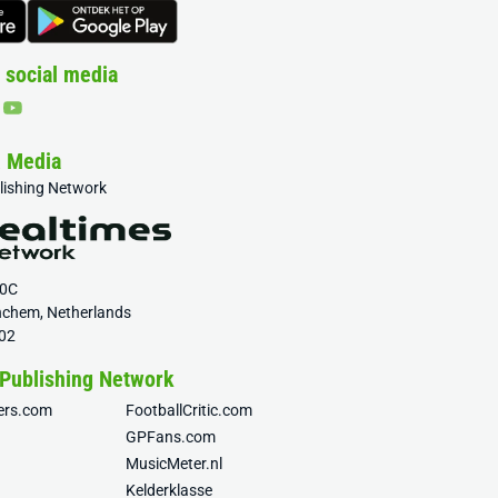
 social media
& Media
blishing Network
20C
nchem, Netherlands
02
 Publishing Network
fers.com
FootballCritic.com
GPFans.com
MusicMeter.nl
Kelderklasse