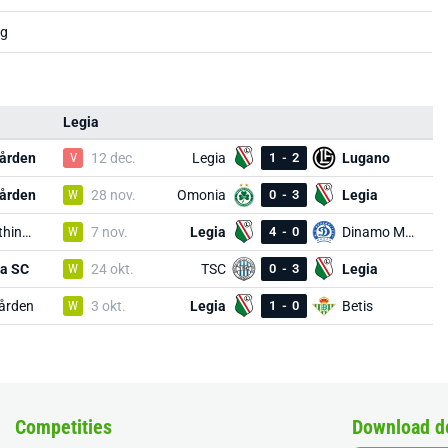
ug
Legia
gården
V
12 dec.
Legia
1
-
2
Lugano
gården
W
28 nov.
Omonia
0
-
3
Legia
Panathinaikos
W
7 nov.
Legia
4
-
0
Dinamo Minsk
ia SC
W
24 okt.
TSC
0
-
3
Legia
ården
W
3 okt.
Legia
1
-
0
Betis
Competities
Download d