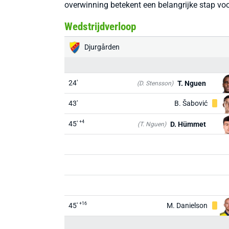
overwinning betekent een belangrijke stap vo
Wedstrijdverloop
Djurgården
24'
T. Nguen
(D. Stensson)
43'
B. Šabović
+4
45'
D. Hümmet
(T. Nguen)
+16
45'
M. Danielson