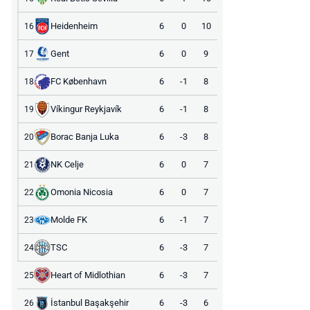
Heidenheim
6
0
10
16
Gent
6
0
9
17
FC København
6
-1
8
18
Víkingur Reykjavík
6
-1
8
19
Borac Banja Luka
6
-3
8
20
NK Celje
6
0
7
21
Omonia Nicosia
6
0
7
22
Molde FK
6
-1
7
23
TSC
6
-3
7
24
Heart of Midlothian
6
-3
7
25
İstanbul Başakşehir
6
-3
6
26