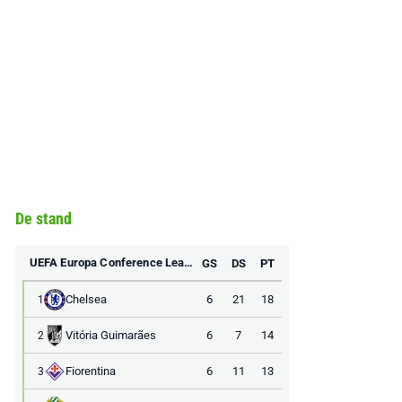
De stand
UEFA Europa Conference League
GS
DS
PT
Chelsea
6
21
18
1
Vitória Guimarães
6
7
14
2
Fiorentina
6
11
13
3