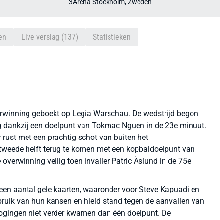
3Arena Stockholm, Zweden
en
Live verslag (137)
Statistieken
verwinning geboekt op Legia Warschau. De wedstrijd begon
g dankzij een doelpunt van Tokmac Nguen in de 23e minuut.
rust met een prachtig schot van buiten het
 tweede helft terug te komen met een kopbaldoelpunt van
overwinning veilig toen invaller Patric Åslund in de 75e
een aantal gele kaarten, waaronder voor Steve Kapuadi en
ruik van hun kansen en hield stand tegen de aanvallen van
ogingen niet verder kwamen dan één doelpunt. De