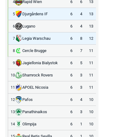
Rapid Wien
6
6
13
4
Djurgårdens IF
6
4
13
5
Lugano
6
4
13
6
Legia Warschau
6
8
12
7
Cercle Brugge
6
7
11
8
Jagiellonia Bialystok
6
5
11
9
Shamrock Rovers
6
3
11
10
APOEL Nicosia
6
3
11
11
Pafos
6
4
10
12
Panathinaikos
6
3
10
13
Olimpija
6
1
10
14
Real Betis Sevilla
6
1
10
15