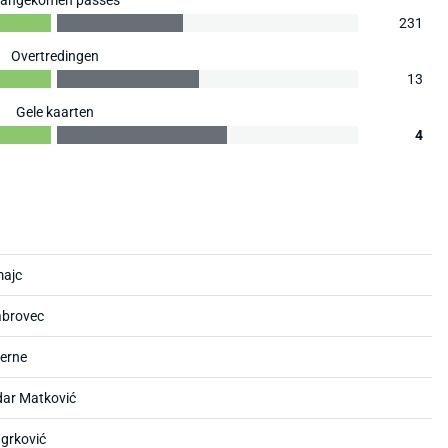
angekomen passes
231
Overtredingen
13
Gele kaarten
4
majc
abrovec
erne
dar Matković
grković