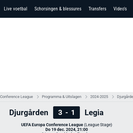
Live voetbal
Schorsingen & blessures
Transfers
Video's
 Conference League
Programma & Uitslagen
2024-2025
Djurgårde
Djurgården
Legia
3
-
1
UEFA Europa Conference League
(League Stage)
Do 19 dec. 2024, 21:00