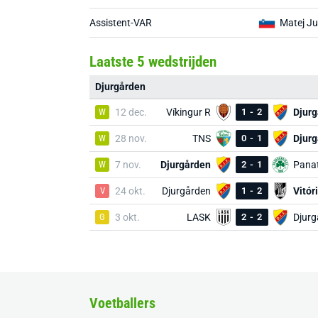
Assistent-VAR
Matej J
Laatste 5 wedstrijden
Djurgården
W
12 dec.
Víkingur R
1
-
2
Djur
W
28 nov.
TNS
0
-
1
Djur
W
7 nov.
Djurgården
2
-
1
V
24 okt.
Djurgården
1
-
2
Vitór
G
3 okt.
LASK
2
-
2
Djurg
Voetballers