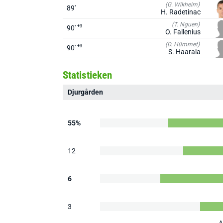
(G. Wikheim)
89'
H. Radetinac
(T. Nguen)
+3
90'
O. Fallenius
(D. Hümmet)
+3
90'
S. Haarala
Statistieken
Djurgården
55%
12
6
3