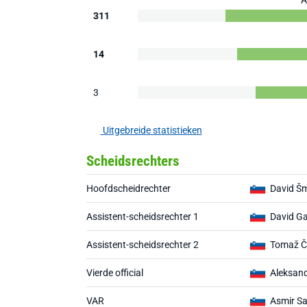
A
311
14
3
Uitgebreide statistieken
Scheidsrechters
Hoofdscheidrechter
David Š
Assistent-scheidsrechter 1
David G
Assistent-scheidsrechter 2
Tomaž Č
Vierde official
Aleksan
VAR
Asmir Sa