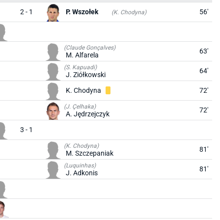
2 - 1
P. Wszołek
56'
(K. Chodyna)
(Claude Gonçalves)
63'
M. Alfarela
(S. Kapuadi)
64'
J. Ziółkowski
K. Chodyna
72'
(J. Çelhaka)
72'
A. Jędrzejczyk
3 - 1
(K. Chodyna)
81'
M. Szczepaniak
(Luquinhas)
81'
J. Adkonis