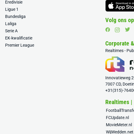
Eredivisie
Ligue 1
Bundesliga
Volg ons op
Laliga
Serie A
EK-kwalificatie
Corporate 
Premier League
Realtimes - Pu
Innovatieweg 
7007 CD, Doeti
+31(315)-7640
Realtimes |
FootballTrans
FCUpdate.nl
MovieMeter.nl
WijWedden.net