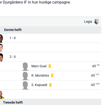
or Djurgårdens IF in hun huidige campagne.
Legia
Eerste helft
1 - 0
2 - 0
+5
Marc Gual
45'
+11
R. Morishita
45'
+15
S. Kapuadi
45'
Tweede helft