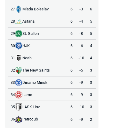
Mlada Boleslav
6
-3
6
27
Astana
6
-4
5
28
St. Gallen
6
-8
5
29
HJK
6
-6
4
30
Noah
6
-10
4
31
The New Saints
6
-5
3
32
Dinamo Minsk
6
-9
3
33
Larne
6
-9
3
34
LASK Linz
6
-10
3
35
Petrocub
6
-9
2
36