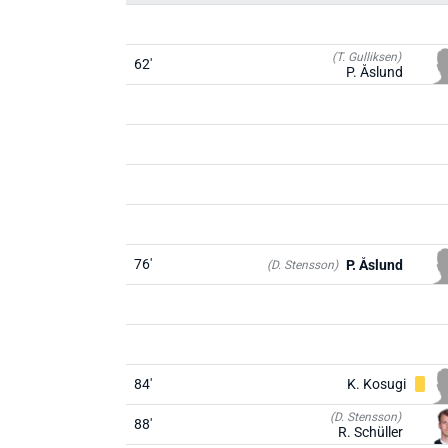
(T. Gulliksen)
62'
P. Åslund
76'
P. Åslund
(D. Stensson)
84'
K. Kosugi
(D. Stensson)
88'
R. Schüller