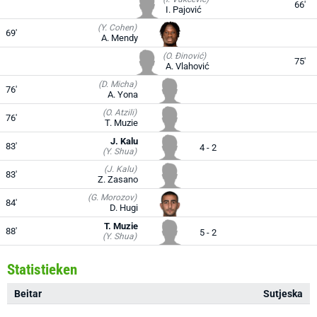
66'
I. Pajović
(Y. Cohen)
69'
A. Mendy
(O. Đinović)
75'
A. Vlahović
(D. Micha)
76'
A. Yona
(O. Atzili)
76'
T. Muzie
J. Kalu
83'
4 - 2
(Y. Shua)
(J. Kalu)
83'
Z. Zasano
(G. Morozov)
84'
D. Hugi
T. Muzie
88'
5 - 2
(Y. Shua)
Statistieken
Beitar
Sutjeska