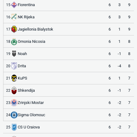
Fiorentina
6
3
9
15
NK Rijeka
6
3
9
16
Jagiellonia Bialystok
6
1
9
17
Omonia Nicosia
6
1
8
18
Noah
6
-1
8
19
Drita
6
-4
8
20
KuPS
6
1
7
21
Shkendija
6
-1
7
22
Zrinjski Mostar
6
-2
7
23
Sigma Olomouc
6
-2
7
24
CS U Craiova
6
-2
7
25