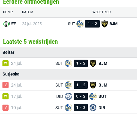
Eerdere ontmoetingen
COMP.
DATUM
WEDSTRIJD
UEF
24 jul. 2025
SUT
1
-
2
BJM
Laatste 5 wedstrijden
Beitar
W
24 jul.
SUT
1
-
2
BJM
Sutjeska
V
24 jul.
SUT
1
-
2
BJM
W
17 jul.
DIB
0
-
2
SUT
V
10 jul.
SUT
1
-
2
DIB