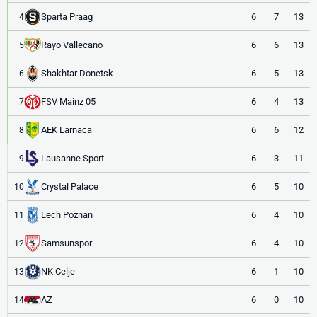
Sparta Praag
6
7
13
4
Rayo Vallecano
6
6
13
5
Shakhtar Donetsk
6
5
13
6
FSV Mainz 05
6
4
13
7
AEK Larnaca
6
6
12
8
Lausanne Sport
6
3
11
9
Crystal Palace
6
5
10
10
Lech Poznan
6
4
10
11
Samsunspor
6
4
10
12
NK Celje
6
1
10
13
AZ
6
0
10
14