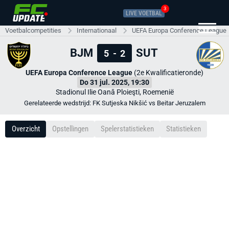
3
LIVE VOETBAL
Voetbalcompetities
Internationaal
UEFA Europa Conference League
BJM
SUT
5
-
2
UEFA Europa Conference League
(2e Kwalificatieronde)
Do 31 jul. 2025, 19:30
Stadionul Ilie Oană Ploieşti, Roemenië
Gerelateerde wedstrijd: FK Sutjeska Nikšić vs Beitar Jeruzalem
Overzicht
Opstellingen
Spelerstatistieken
Statistieken