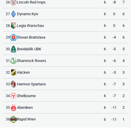
Lincoln Red Imps
6
-8
7
26
Dynamo Kyiv
6
0
6
27
Legia Warschau
6
0
6
28
Slovan Bratislava
6
-4
6
29
Breidablik UBK
6
-5
5
30
Shamrock Rovers
6
-6
4
31
Häcken
6
-3
3
32
Hamrun Spartans
6
-7
3
33
Shelbourne
6
-7
2
34
Aberdeen
6
-11
2
35
Rapid Wien
6
-11
1
36