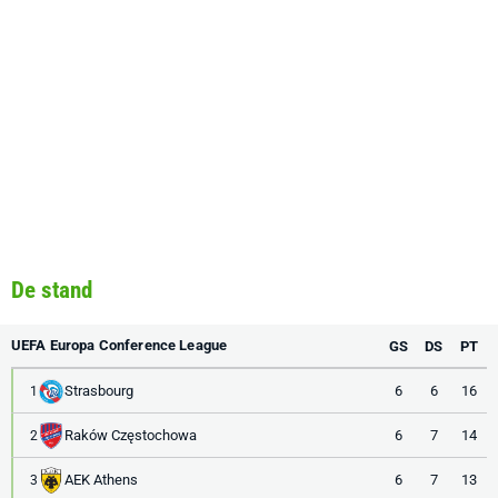
De stand
UEFA Europa Conference League
GS
DS
PT
Strasbourg
6
6
16
1
Raków Częstochowa
6
7
14
2
AEK Athens
6
7
13
3