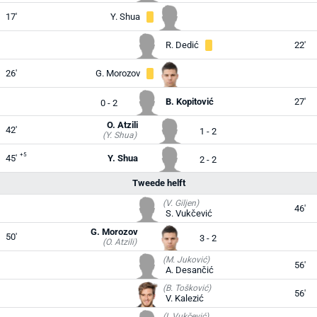
17'
Y. Shua
R. Dedić
22'
26'
G. Morozov
B. Kopitović
27'
0 - 2
O. Atzili
42'
1 - 2
(Y. Shua)
+5
45'
Y. Shua
2 - 2
Tweede helft
(V. Giljen)
46'
S. Vukčević
G. Morozov
50'
3 - 2
(O. Atzili)
(M. Juković)
56'
A. Desančić
(B. Tošković)
56'
V. Kalezić
(I. Vukčević)