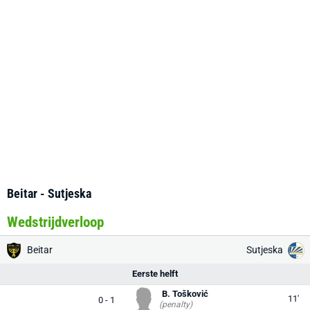
Beitar - Sutjeska
Wedstrijdverloop
Beitar
Sutjeska
Eerste helft
B. Tošković
11'
0 - 1
(penalty)