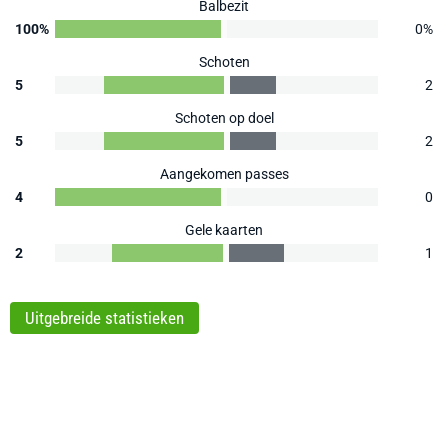
Balbezit
100%
0%
Schoten
5
2
Schoten op doel
5
2
Aangekomen passes
4
0
Gele kaarten
2
1
Uitgebreide statistieken