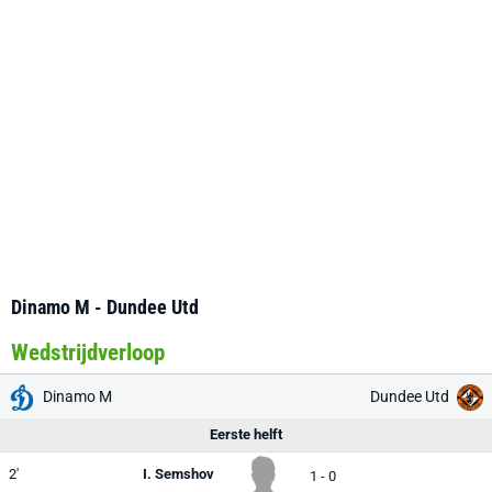
Dinamo M - Dundee Utd
Wedstrijdverloop
Dinamo M
Dundee Utd
Eerste helft
2'
I. Semshov
1 - 0