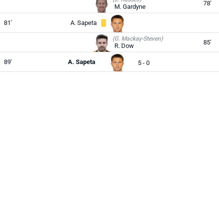
78'
M. Gardyne
81'
A. Sapeta
(G. Mackay-Steven)
85'
R. Dow
89'
A. Sapeta
5 - 0