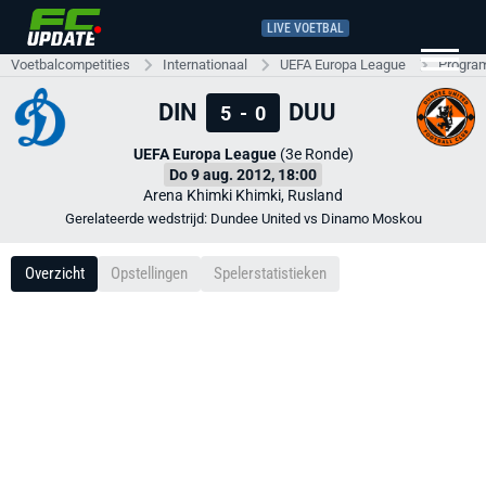
LIVE VOETBAL
Voetbalcompetities
Internationaal
UEFA Europa League
Progra
DIN
DUU
5
-
0
UEFA Europa League
(3e Ronde)
Do 9 aug. 2012, 18:00
Arena Khimki Khimki, Rusland
Gerelateerde wedstrijd: Dundee United vs Dinamo Moskou
Overzicht
Opstellingen
Spelerstatistieken