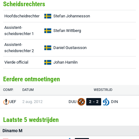
Scheidsrechters
Hoofdscheidrechter
Stefan Johannesson
Assistent-
Stefan Wittberg
scheidsrechter 1
Assistent-
Daniel Gustavsson
scheidsrechter 2
Vierde official
Johan Hamlin
Eerdere ontmoetingen
COMP.
DATUM
WEDSTRIJD
UEF
2 aug. 2012
DUU
2
-
2
DIN
Laatste 5 wedstrijden
Dinamo M