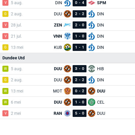
V
5 aug.
DIN
0
-
4
SPM
G
2 aug.
DUU
2
-
2
DIN
V
28 jul.
ZEN
2
-
0
DIN
V
21 jul.
VNN
1
-
0
DIN
G
13 mei
KUB
1
-
1
DIN
Dundee Utd
W
5 aug.
DUU
3
-
0
HIB
G
2 aug.
DUU
2
-
2
DIN
W
13 mei
MOT
0
-
2
DUU
W
6 mei
DUU
1
-
0
CEL
V
2 mei
RAN
5
-
0
DUU