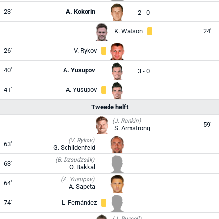
23'
A. Kokorin
2 - 0
K. Watson
24'
26'
V. Rykov
40'
A. Yusupov
3 - 0
41'
A. Yusupov
Tweede helft
(J. Rankin)
59'
S. Armstrong
(V. Rykov)
63'
G. Schildenfeld
(B. Dzsudzsák)
63'
O. Bakkal
(A. Yusupov)
64'
A. Sapeta
74'
L. Fernández
(J. Russell)