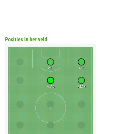
Posities in het veld
AC
AR
AMC
AMR