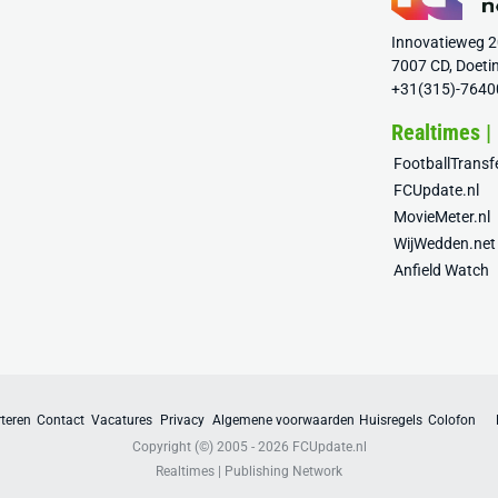
Innovatieweg 
7007 CD, Doeti
+31(315)-7640
Realtimes |
FootballTrans
FCUpdate.nl
MovieMeter.nl
WijWedden.net
Anfield Watch
teren
Contact
Vacatures
Privacy
Algemene voorwaarden
Huisregels
Colofon
Copyright (©) 2005 - 2026
FCUpdate.nl
Realtimes | Publishing Network