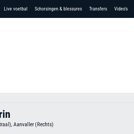
Live voetbal
Schorsingen & blessures
Transfers
Video's
rin
raal), Aanvaller (Rechts)