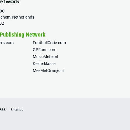
20C
nchem, Netherlands
02
 Publishing Network
fers.com
FootballCritic.com
GPFans.com
MusicMeter.nl
Kelderklasse
MeeMetOranje.nl
RSS
Sitemap