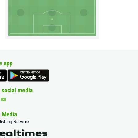
e app
 social media
& Media
blishing Network