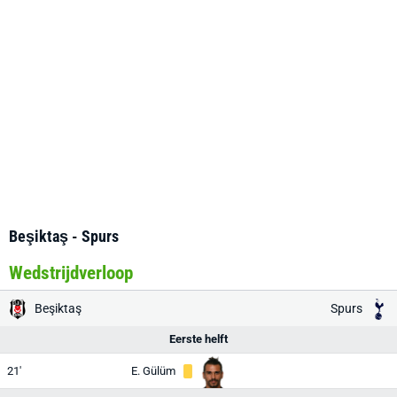
Beşiktaş - Spurs
Wedstrijdverloop
Beşiktaş
Spurs
Eerste helft
21'
E. Gülüm