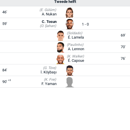
Tweede helft
(E. Gülüm)
46'
A. Nukan
C. Tosun
59'
1 - 0
(O. Şahan)
(Soldado)
69'
É. Lamela
(Paulinho)
70'
A. Lennon
(K. Walker)
76'
É. Capoue
(G. Töre)
84'
İ. Köybaşı
(K. Frei)
+3
90'
F. Yaman