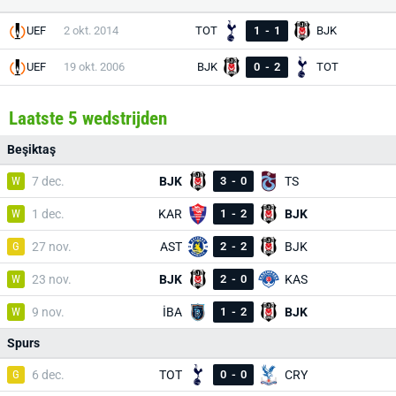
UEF
2 okt. 2014
TOT
1
-
1
BJK
UEF
19 okt. 2006
BJK
0
-
2
TOT
Laatste 5 wedstrijden
Beşiktaş
W
7 dec.
BJK
3
-
0
TS
W
1 dec.
KAR
1
-
2
BJK
G
27 nov.
AST
2
-
2
BJK
W
23 nov.
BJK
2
-
0
KAS
W
9 nov.
İBA
1
-
2
BJK
Spurs
G
6 dec.
TOT
0
-
0
CRY