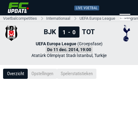
LIVE VOETBAL
Voetbalcompetities
Internationaal
UEFA Europa League
Progra
BJK
TOT
1
-
0
UEFA Europa League
(Groepsfase)
Do 11 dec. 2014, 19:00
Atatürk Olimpiyat Stadı İstanbul, Turkije
Overzicht
Opstellingen
Spelerstatistieken