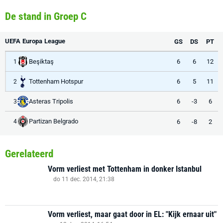
De stand in Groep C
UEFA Europa League
GS
DS
PT
Beşiktaş
6
6
12
1
Tottenham Hotspur
6
5
11
2
Asteras Tripolis
6
-3
6
3
Partizan Belgrado
6
-8
2
4
Gerelateerd
Vorm verliest met Tottenham in donker Istanbul
do 11 dec. 2014, 21:38
Vorm verliest, maar gaat door in EL: "Kijk ernaar uit"