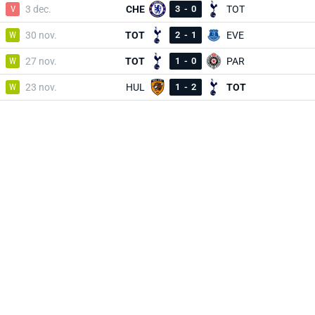
V
3 dec.
CHE
3
-
0
TOT
W
30 nov.
TOT
2
-
1
EVE
W
27 nov.
TOT
1
-
0
PAR
W
23 nov.
HUL
1
-
2
TOT