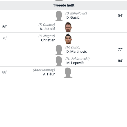
Tweede helft
(D. Mihajlović)
54'
D. Gašić
(F. Costea)
58'
A. Jakoliš
(S. Negruț)
75'
Christian
(M. Đurić)
77'
D. Martinović
(N. Jakimovski)
84'
M. Lepović
(Aitor Monroy)
88'
A. Păun