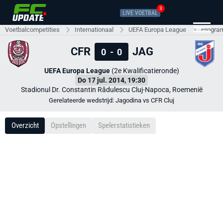
3
LIVE VOETBAL
Voetbalcompetities
Internationaal
UEFA Europa League
Progra
CFR
JAG
0
-
0
UEFA Europa League
(2e Kwalificatieronde)
Do 17 jul. 2014, 19:30
Stadionul Dr. Constantin Rădulescu Cluj-Napoca, Roemenië
Gerelateerde wedstrijd: Jagodina vs CFR Cluj
Overzicht
Opstellingen
Spelerstatistieken