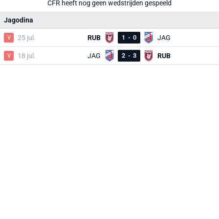
CFR heeft nog geen wedstrijden gespeeld
Jagodina
V
25 jul.
RUB
1
-
0
JAG
V
18 jul.
JAG
2
-
3
RUB