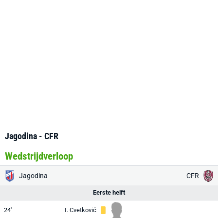
Jagodina - CFR
Wedstrijdverloop
Jagodina
CFR
Eerste helft
24'
I. Cvetković