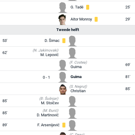
G. Tadé
25'
Aitor Monroy
29'
Tweede helft
53'
D. Šimac
(N. Jakimovski)
62'
M. Lepović
(F. Costea)
69'
Guima
Guima
81'
0 - 1
(S. Negruț)
85'
Christian
(Đ. Šušnjar)
85'
M. Stoičev
(M. Đurić)
85'
D. Martinović
89'
F. Arsenijević
(C. Deac)