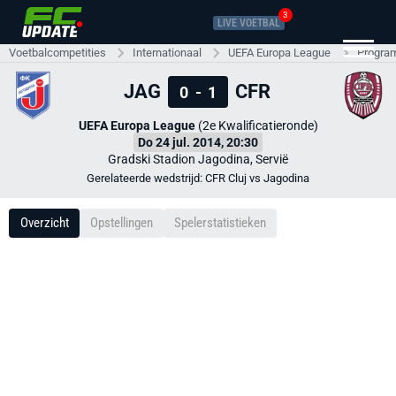
3
LIVE VOETBAL
Voetbalcompetities
Internationaal
UEFA Europa League
Progra
JAG
CFR
0
-
1
UEFA Europa League
(2e Kwalificatieronde)
Do 24 jul. 2014, 20:30
Gradski Stadion Jagodina, Servië
Gerelateerde wedstrijd: CFR Cluj vs Jagodina
Overzicht
Opstellingen
Spelerstatistieken