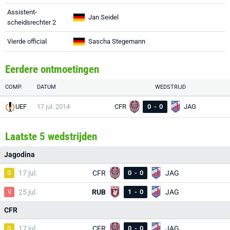
Assistent-
Jan Seidel
scheidsrechter 2
Vierde official
Sascha Stegemann
Eerdere ontmoetingen
COMP.
DATUM
WEDSTRIJD
UEF
17 jul. 2014
CFR
0
-
0
JAG
Laatste 5 wedstrijden
Jagodina
G
17 jul.
CFR
0
-
0
JAG
V
25 jul.
RUB
1
-
0
JAG
CFR
G
17 jul.
CFR
0
-
0
JAG