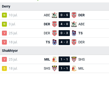
Derry
W
10 jul.
ABE
0
-
5
DER
W
3 jul.
DER
4
-
0
ABE
V
25 jul.
DER
0
-
3
TS
V
18 jul.
TS
4
-
2
DER
Shakhtyor
V
25 jul.
MIL
1
-
1
SHS
G
18 jul.
SHS
1
-
1
MIL