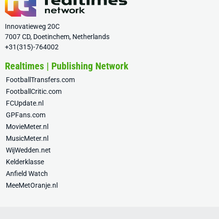
Innovatieweg 20C
7007 CD, Doetinchem, Netherlands
+31(315)-764002
Realtimes | Publishing Network
FootballTransfers.com
FootballCritic.com
FCUpdate.nl
GPFans.com
MovieMeter.nl
MusicMeter.nl
WijWedden.net
Kelderklasse
Anfield Watch
MeeMetOranje.nl