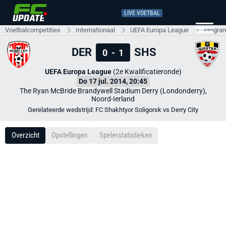
LIVE VOETBAL
Voetbalcompetities
Internationaal
UEFA Europa League
Progra
DER
SHS
0
-
1
UEFA Europa League
(2e Kwalificatieronde)
Do 17 jul. 2014, 20:45
The Ryan McBride Brandywell Stadium Derry (Londonderry),
Noord-Ierland
Gerelateerde wedstrijd: FC Shakhtyor Soligorsk vs Derry City
Overzicht
Opstellingen
Spelerstatistieken