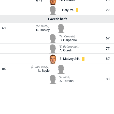
0 - 1
I. Galyuza
29'
Tweede helft
(M. Duffy)
63'
S. Dooley
(N. Yanush)
67'
D. Osipenko
(S. Balanovich)
77'
A. Guruli
S. Matveychik
80'
(P. McEleney)
86'
N. Boyle
(A. Rios)
88'
A. Tsevan