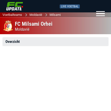
LIVE VOETBAL
Voetbalteams
Moldavië
Milsami
FC Milsami Orhei
Moldavië
Overzicht