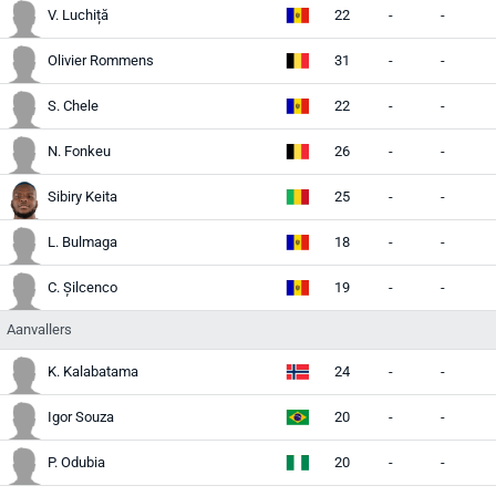
V. Luchiță
22
-
-
-
Olivier Rommens
31
-
-
-
S. Chele
22
-
-
-
N. Fonkeu
26
-
-
-
Sibiry Keita
25
-
-
-
L. Bulmaga
18
-
-
-
C. Șilcenco
19
-
-
-
Aanvallers
K. Kalabatama
24
-
-
-
Igor Souza
20
-
-
-
P. Odubia
20
-
-
-