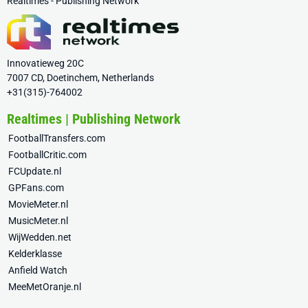
Realtimes - Publishing Network
Innovatieweg 20C
7007 CD, Doetinchem, Netherlands
+31(315)-764002
Realtimes | Publishing Network
FootballTransfers.com
FootballCritic.com
FCUpdate.nl
GPFans.com
MovieMeter.nl
MusicMeter.nl
WijWedden.net
Kelderklasse
Anfield Watch
MeeMetOranje.nl