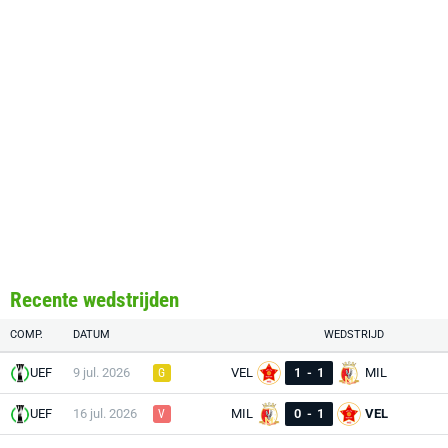
Recente wedstrijden
COMP.
DATUM
WEDSTRIJD
UEF
9 jul. 2026
VEL
1
-
1
MIL
G
UEF
16 jul. 2026
MIL
0
-
1
VEL
V