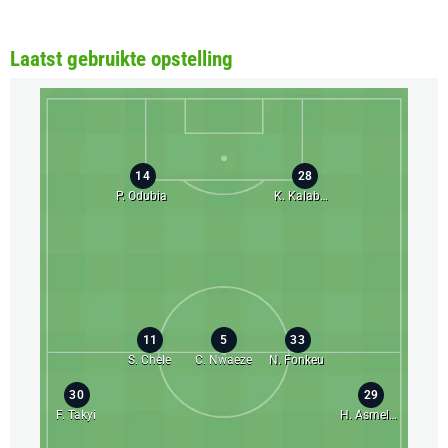
Laatst gebruikte opstelling
14
28
P. Odubia
K. Kalabatama
11
5
33
S. Chele
C. Nwaeze
N. Fonkeu
30
29
F. Takyi
H. Asmelash