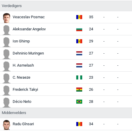
Verdedigers
Veaceslav Posmac
35
-
-
-
Aleksandar Angelov
24
-
-
-
Ion Ghimp
29
-
-
-
Dehninio Muringen
27
-
-
-
H. Asmelash
27
-
-
-
C. Nwaeze
23
-
-
-
Frederick Takyi
26
-
-
-
Décio Neto
28
-
-
-
Middenvelders
Radu Gînsari
34
-
-
-