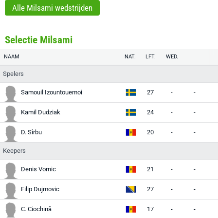
Alle Milsami wedstrijden
Selectie Milsami
NAAM
NAT.
LFT.
WED.
Spelers
Samouil Izountouemoi
27
-
-
-
Kamil Dudziak
24
-
-
-
D. Sîrbu
20
-
-
-
Keepers
Denis Vornic
21
-
-
-
Filip Dujmovic
27
-
-
-
C. Ciochină
17
-
-
-