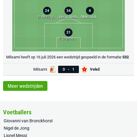
24
34
4
D. Muringen
Décio Neto
Aleksandar Angelov
31
F. Dujmović
Milsami heeft op 16 juli 2026 een wedstrijd gespeeld in de formatie
532
.
Milsami
0
-
1
Velež
Meer wedstrijden
Voetballers
Giovanni van Bronckhorst
Nigel de Jong
Lionel Messi