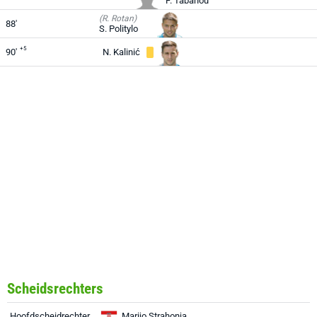
F. Tabanou
(R. Rotan)
88'
S. Politylo
+5
90'
N. Kalinić
Scheidsrechters
Hoofdscheidrechter
Marijo Strahonja