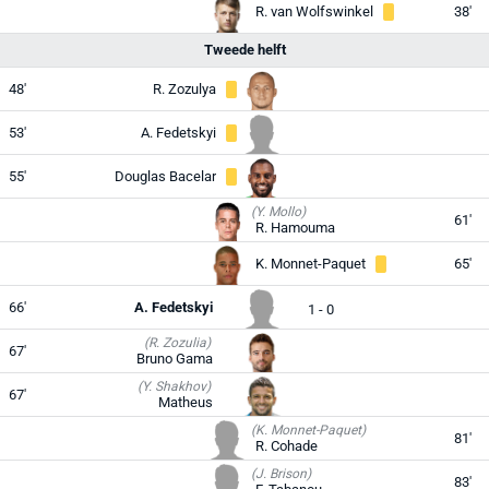
R. van Wolfswinkel
38'
Tweede helft
48'
R. Zozulya
53'
A. Fedetskyi
55'
Douglas Bacelar
(Y. Mollo)
61'
R. Hamouma
K. Monnet-Paquet
65'
66'
A. Fedetskyi
1 - 0
(R. Zozulia)
67'
Bruno Gama
(Y. Shakhov)
67'
Matheus
(K. Monnet-Paquet)
81'
R. Cohade
(J. Brison)
83'