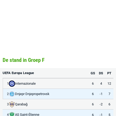
De stand in Groep F
UEFA Europa League
GS
DS
PT
Internazionale
6
4
12
1
Dnjepr Dnjepropetrovsk
6
-1
7
2
Qarabağ
6
-2
6
3
AS Saint-Étienne
6
-1
5
4