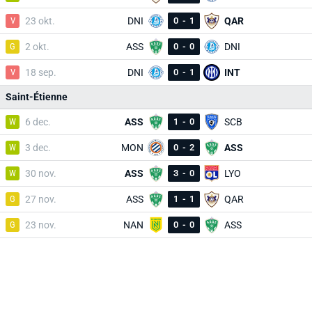
V
23 okt.
DNI
0
-
1
QAR
G
2 okt.
ASS
0
-
0
DNI
V
18 sep.
DNI
0
-
1
INT
Saint-Étienne
W
6 dec.
ASS
1
-
0
SCB
W
3 dec.
MON
0
-
2
ASS
W
30 nov.
ASS
3
-
0
LYO
G
27 nov.
ASS
1
-
1
QAR
G
23 nov.
NAN
0
-
0
ASS