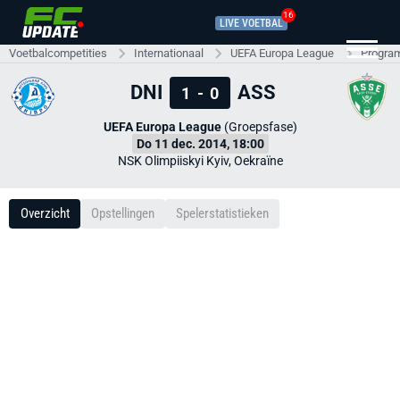
16
LIVE VOETBAL
Voetbalcompetities
Internationaal
UEFA Europa League
Progra
DNI
ASS
1
-
0
UEFA Europa League
(Groepsfase)
Do 11 dec. 2014, 18:00
NSK Olimpiiskyi Kyiv, Oekraïne
Overzicht
Opstellingen
Spelerstatistieken