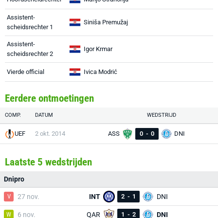
Assistent-
Siniša Premužaj
scheidsrechter 1
Assistent-
Igor Krmar
scheidsrechter 2
Vierde official
Ivica Modrić
Eerdere ontmoetingen
COMP.
DATUM
WEDSTRIJD
UEF
2 okt. 2014
ASS
0
-
0
DNI
Laatste 5 wedstrijden
Dnipro
V
27 nov.
INT
2
-
1
DNI
W
6 nov.
QAR
1
-
2
DNI