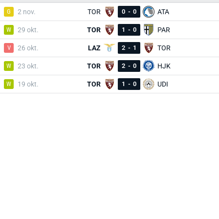
G
2 nov.
TOR
0
-
0
ATA
W
29 okt.
TOR
1
-
0
PAR
V
26 okt.
LAZ
2
-
1
TOR
W
23 okt.
TOR
2
-
0
HJK
W
19 okt.
TOR
1
-
0
UDI