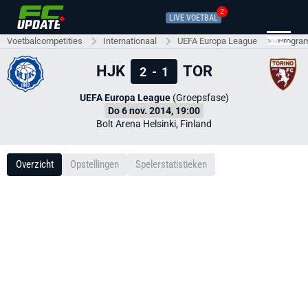
2
LIVE VOETBAL
Voetbalcompetities
Internationaal
UEFA Europa League
Progra
HJK
TOR
2
-
1
UEFA Europa League
(Groepsfase)
Do 6 nov. 2014, 19:00
Bolt Arena Helsinki, Finland
Overzicht
Opstellingen
Spelerstatistieken