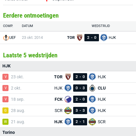
Eerdere ontmoetingen
COMP.
DATUM
WEDSTRIJD
UEF
23 okt. 2014
TOR
2
-
0
HJK
Laatste 5 wedstrijden
HJK
V
23 okt.
TOR
2
-
0
HJK
V
2 okt.
HJK
0
-
3
CLU
V
18 sep.
FCK
2
-
0
HJK
G
28 aug.
SCR
3
-
3
HJK
W
21 aug.
HJK
2
-
1
SCR
Torino