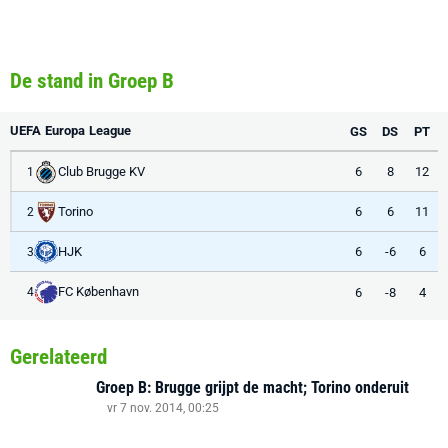
De stand in Groep B
UEFA Europa League
GS
DS
PT
Club Brugge KV
6
8
12
1
Torino
6
6
11
2
HJK
6
-6
6
3
FC København
6
-8
4
4
Gerelateerd
Groep B: Brugge grijpt de macht; Torino onderuit
vr 7 nov. 2014, 00:25