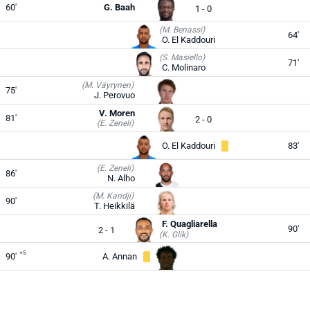
60'
G. Baah
1 - 0
(M. Benassi)
64'
O. El Kaddouri
(S. Masiello)
71'
C. Molinaro
(M. Väyrynen)
75'
J. Perovuo
V. Moren
81'
2 - 0
(E. Zeneli)
O. El Kaddouri
83'
(E. Zeneli)
86'
N. Alho
(M. Kandji)
90'
T. Heikkilä
F. Quagliarella
90'
2 - 1
(K. Glik)
+5
90'
A. Annan