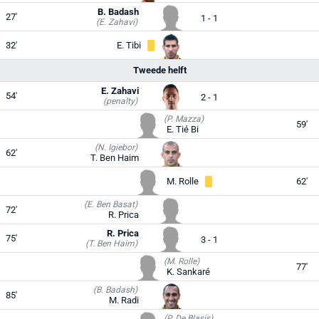
B. Badash
27'
1 - 1
(E. Zahavi)
32'
E. Tibi
Tweede helft
E. Zahavi
54'
2 - 1
(penalty)
(P. Mazza)
59'
E. Tié Bi
(N. Igiebor)
62'
T. Ben Haim
M. Rolle
62'
(E. Ben Basat)
72'
R. Prica
R. Prica
75'
3 - 1
(T. Ben Haim)
(M. Rolle)
77'
K. Sankaré
(B. Badash)
85'
M. Radi
(P. De Blasis)