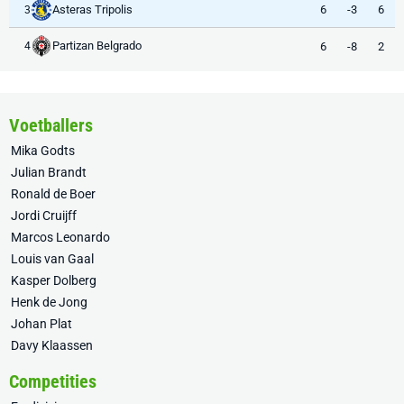
Asteras Tripolis
6
-3
6
3
Partizan Belgrado
6
-8
2
4
Voetballers
Mika Godts
Julian Brandt
Ronald de Boer
Jordi Cruijff
Marcos Leonardo
Louis van Gaal
Kasper Dolberg
Henk de Jong
Johan Plat
Davy Klaassen
Competities