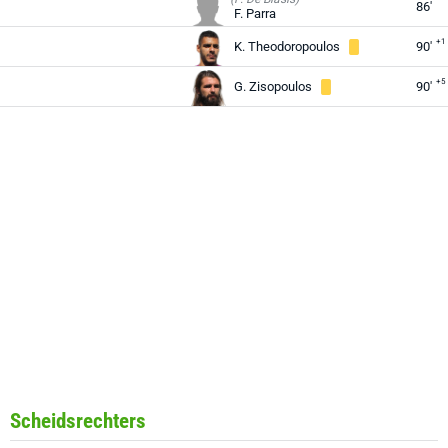
86'
F. Parra
+1
K. Theodoropoulos
90'
+5
G. Zisopoulos
90'
Scheidsrechters