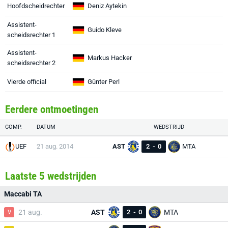
Hoofdscheidrechter
Deniz Aytekin
Assistent-
Guido Kleve
scheidsrechter 1
Assistent-
Markus Hacker
scheidsrechter 2
Vierde official
Günter Perl
Eerdere ontmoetingen
COMP.
DATUM
WEDSTRIJD
UEF
21 aug. 2014
AST
2
-
0
MTA
Laatste 5 wedstrijden
Maccabi TA
V
21 aug.
AST
2
-
0
MTA