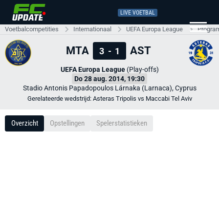
LIVE VOETBAL
Voetbalcompetities
Internationaal
UEFA Europa League
Progra
MTA
AST
3
-
1
UEFA Europa League
(Play-offs)
Do 28 aug. 2014, 19:30
Stadio Antonis Papadopoulos Lárnaka (Larnaca), Cyprus
Gerelateerde wedstrijd: Asteras Tripolis vs Maccabi Tel Aviv
Overzicht
Opstellingen
Spelerstatistieken