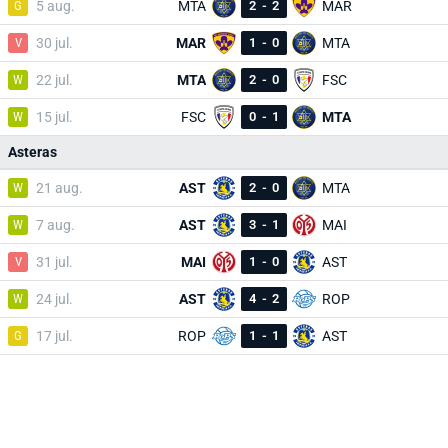
G
5 aug.
MTA
2
-
2
MAR
V
30 jul.
MAR
1
-
0
MTA
W
22 jul.
MTA
2
-
0
FSC
W
15 jul.
FSC
0
-
1
MTA
Asteras
W
21 aug.
AST
2
-
0
MTA
W
7 aug.
AST
3
-
1
MAI
V
31 jul.
MAI
1
-
0
AST
W
24 jul.
AST
4
-
2
ROP
G
17 jul.
ROP
1
-
1
AST