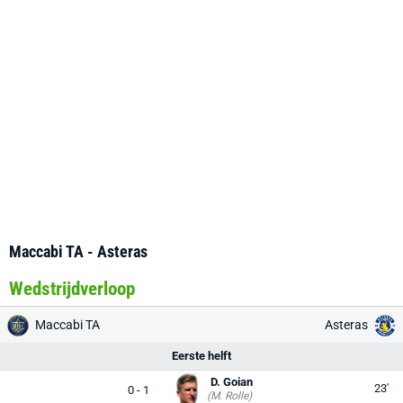
Maccabi TA - Asteras
Wedstrijdverloop
Maccabi TA
Asteras
Eerste helft
D. Goian
23'
0 - 1
(M. Rolle)