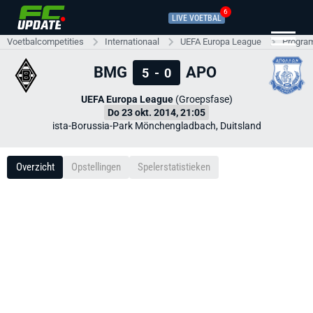
6
LIVE VOETBAL
Voetbalcompetities
Internationaal
UEFA Europa League
Progra
BMG
APO
5
-
0
UEFA Europa League
(Groepsfase)
Do 23 okt. 2014, 21:05
ista-Borussia-Park Mönchengladbach, Duitsland
Overzicht
Opstellingen
Spelerstatistieken