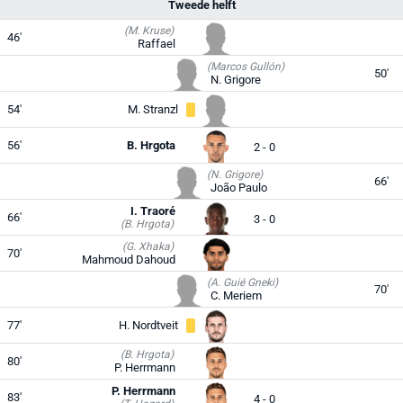
Tweede helft
(M. Kruse)
46'
Raffael
(Marcos Gullón)
50'
N. Grigore
54'
M. Stranzl
56'
B. Hrgota
2 - 0
(N. Grigore)
66'
João Paulo
I. Traoré
66'
3 - 0
(B. Hrgota)
(G. Xhaka)
70'
Mahmoud Dahoud
(A. Guié Gneki)
70'
C. Meriem
77'
H. Nordtveit
(B. Hrgota)
80'
P. Herrmann
P. Herrmann
83'
4 - 0