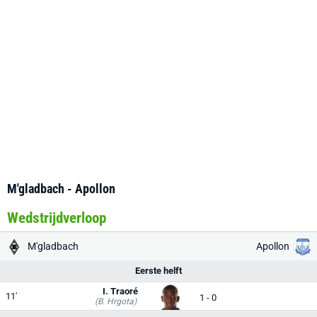
M'gladbach - Apollon
Wedstrijdverloop
M'gladbach
Apollon
Eerste helft
I. Traoré
11'
1 - 0
(B. Hrgota)