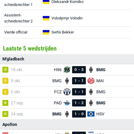
Oleksandr Korniiko
scheidsrechter 1
Assistent-
Volodymyr Volodin
scheidsrechter 2
Vierde official
Serhii Bekker
Laatste 5 wedstrijden
M'gladbach
W
18 okt.
H96
0
-
3
BMG
G
5 okt.
BMG
1
-
1
MAI
G
2 okt.
FCZ
1
-
1
BMG
W
27 sep.
PAD
1
-
2
BMG
W
24 sep.
BMG
1
-
0
HSV
Apollon