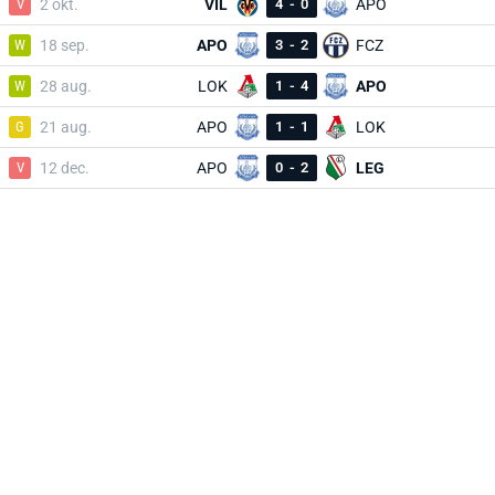
V
2 okt.
VIL
4
-
0
APO
W
18 sep.
APO
3
-
2
FCZ
W
28 aug.
LOK
1
-
4
APO
G
21 aug.
APO
1
-
1
LOK
V
12 dec.
APO
0
-
2
LEG