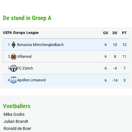
De stand in Groep A
UEFA Europa League
GS
DS
PT
Borussia Mönchengladbach
6
10
12
1
Villarreal
6
8
11
2
FC Zürich
6
-4
7
3
Apollon Limassol
6
-14
3
4
Voetballers
Mika Godts
Julian Brandt
Ronald de Boer