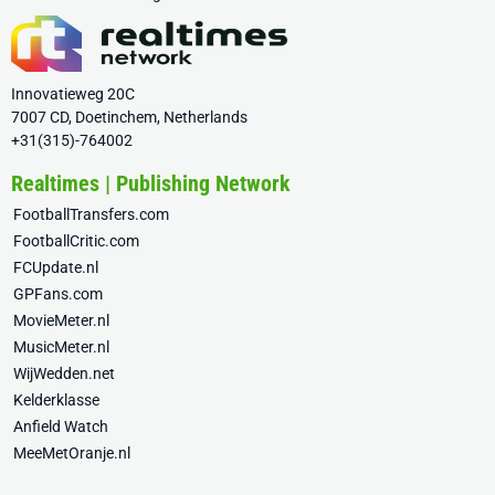
Innovatieweg 20C
7007 CD, Doetinchem, Netherlands
+31(315)-764002
Realtimes | Publishing Network
FootballTransfers.com
FootballCritic.com
FCUpdate.nl
GPFans.com
MovieMeter.nl
MusicMeter.nl
WijWedden.net
Kelderklasse
Anfield Watch
MeeMetOranje.nl