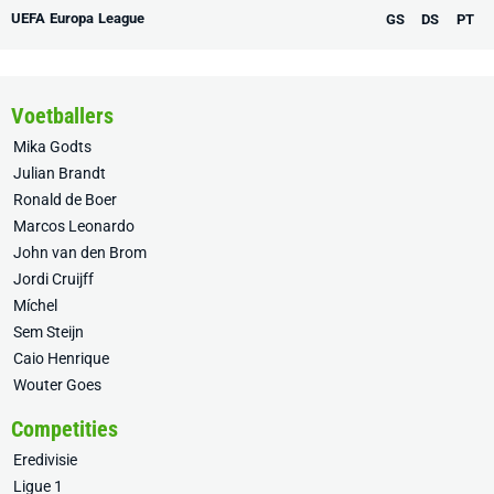
UEFA Europa League
GS
DS
PT
Voetballers
Mika Godts
Julian Brandt
Ronald de Boer
Marcos Leonardo
John van den Brom
Jordi Cruijff
Míchel
Sem Steijn
Caio Henrique
Wouter Goes
Competities
Eredivisie
Ligue 1