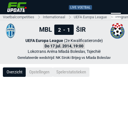
LIVE VOETBAL
Voetbalcompetities
Internationaal
UEFA Europa League
Progra
MBL
ŠIR
2
-
1
UEFA Europa League
(2e Kwalificatieronde)
Do 17 jul. 2014, 19:00
Lokotrans Aréna Mladá Boleslav, Tsjechië
Gerelateerde wedstrijd: NK Siroki Brijeg vs Mlada Boleslav
Overzicht
Opstellingen
Spelerstatistieken