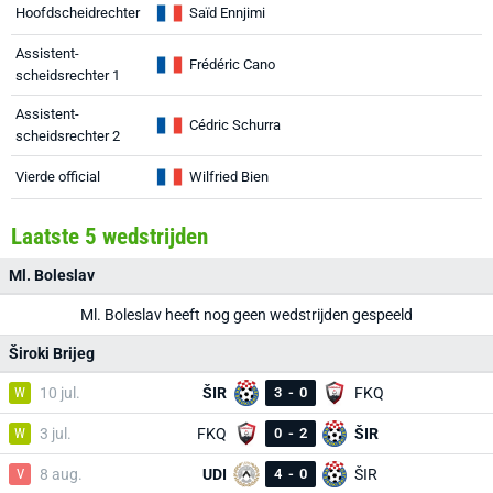
Hoofdscheidrechter
Saïd Ennjimi
Assistent-
Frédéric Cano
scheidsrechter 1
Assistent-
Cédric Schurra
scheidsrechter 2
Vierde official
Wilfried Bien
Laatste 5 wedstrijden
Ml. Boleslav
Ml. Boleslav heeft nog geen wedstrijden gespeeld
Široki Brijeg
W
10 jul.
ŠIR
3
-
0
FKQ
W
3 jul.
FKQ
0
-
2
ŠIR
V
8 aug.
UDI
4
-
0
ŠIR