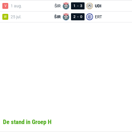
V
1 aug.
ŠIR
1
-
3
UDI
W
25 jul.
ŠIR
2
-
0
ERT
De stand in Groep H