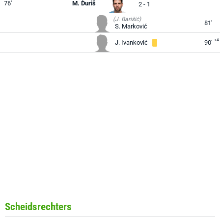
76'
M. Ďuriš
2 - 1
(J. Barišić)
81'
S. Marković
+4
J. Ivanković
90'
Scheidsrechters