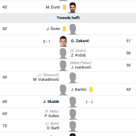
45'
M. Ďuriš
Tweede helft
50'
J. Šisler
G. Zakarić
51'
0 - 1
(V. Zadro)
56'
Z. Kožulj
(Mate Pehar)
56'
J. Ivanković
(J. Štohanzl)
59'
M. Vukadinović
J. Barišić
63'
68'
J. Skalák
1 - 1
(F. Milla)
69'
P. Sultes
(J. Bořil)
75'
D. Bartl