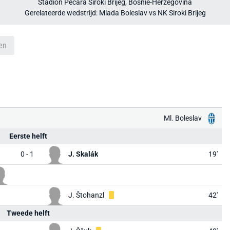
Stadion Pecara Široki Brijeg, Bosnië-Herzegovina
Gerelateerde wedstrijd: Mlada Boleslav vs NK Siroki Brijeg
en
Ml. Boleslav
Eerste helft
0 - 1
J. Skalák
19'
J. Štohanzl
42'
Tweede helft