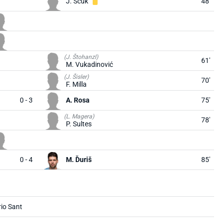
J. Ščuk
48'
(J. Štohanzl)
61'
M. Vukadinović
(J. Šisler)
70'
F. Milla
0 - 3
A. Rosa
75'
(L. Magera)
78'
P. Sultes
0 - 4
M. Ďuriš
85'
io Sant