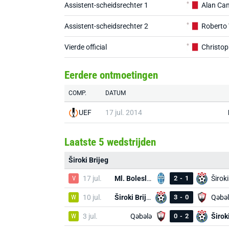
Assistent-scheidsrechter 1
Alan Cami
Assistent-scheidsrechter 2
Roberto 
Vierde official
Christop
Eerdere ontmoetingen
COMP.
DATUM
UEF
17 jul. 2014
Laatste 5 wedstrijden
Široki Brijeg
V
17 jul.
Ml. Boleslav
2
-
1
Široki
W
10 jul.
Široki Brijeg
3
-
0
Qəbəl
W
3 jul.
Qəbələ
0
-
2