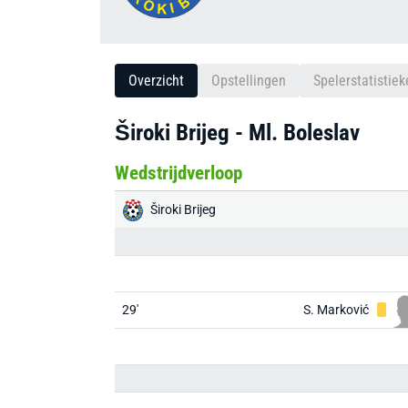
Overzicht
Opstellingen
Spelerstatistiek
Široki Brijeg - Ml. Boleslav
Wedstrijdverloop
Široki Brijeg
29'
S. Marković