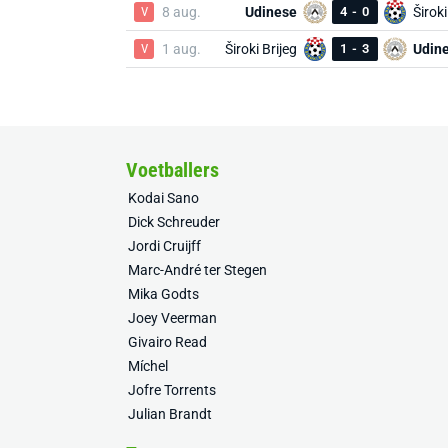
V
8 aug.
Udinese
4
-
0
Široki
V
1 aug.
Široki Brijeg
1
-
3
Udin
Voetballers
Kodai Sano
Dick Schreuder
Jordi Cruijff
Marc-André ter Stegen
Mika Godts
Joey Veerman
Givairo Read
Míchel
Jofre Torrents
Julian Brandt