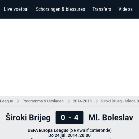
Live voetbal
Schorsingen & blessures
Transfers
Video's
 League
Programma & Uitslagen
2014-2015
Siroki Brijeg - Mlada 
Široki Brijeg
Ml. Boleslav
0
-
4
UEFA Europa League
(2e Kwalificatieronde)
Do 24 jul. 2014, 20:30