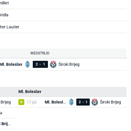
lleri
Vella
her Lautier
WEDSTRIJD
Ml. Boleslav
2
-
1
Široki Brijeg
Ml. Boleslav
 Brijeg
W
17 jul.
Ml. Boleslav
2
-
1
Široki Brijeg
ə
Široki Brijeg