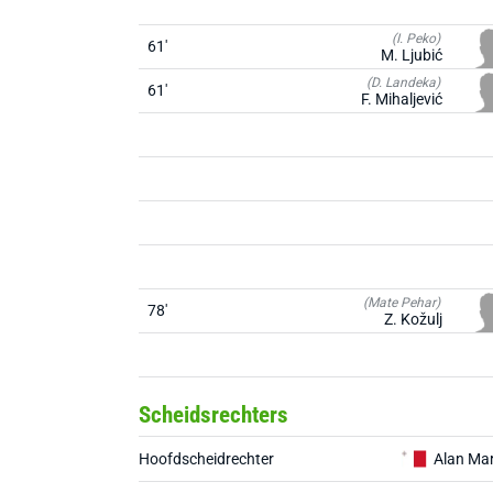
(I. Peko)
61'
M. Ljubić
(D. Landeka)
61'
F. Mihaljević
(Mate Pehar)
78'
Z. Kožulj
Scheidsrechters
Hoofdscheidrechter
Alan Mar