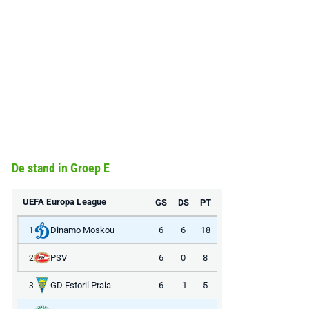
De stand in Groep E
UEFA Europa League
GS
DS
PT
Dinamo Moskou
6
6
18
1
PSV
6
0
8
2
GD Estoril Praia
6
-1
5
3