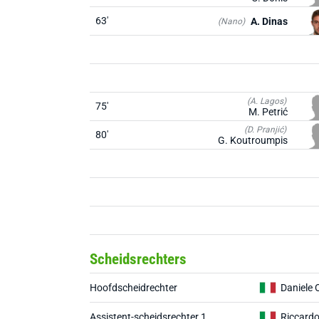
63'
A. Dinas
(Nano)
(A. Lagos)
75'
M. Petrić
(D. Pranjić)
80'
G. Koutroumpis
Scheidsrechters
Hoofdscheidrechter
Daniele 
Assistent-scheidsrechter 1
Riccardo