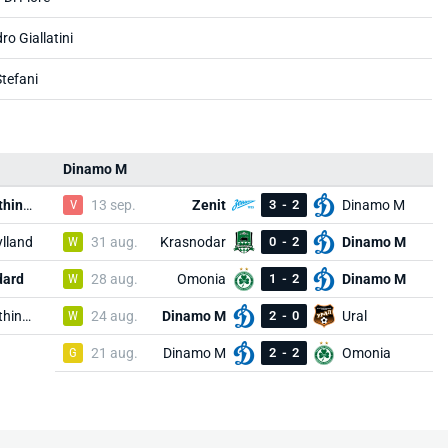
ro Giallatini
tefani
Dinamo M
Panathinaikos
V
13 sep.
Zenit
3
-
2
Dinamo M
ylland
W
31 aug.
Krasnodar
0
-
2
Dinamo M
dard
W
28 aug.
Omonia
1
-
2
Dinamo M
Panathinaikos
W
24 aug.
Dinamo M
2
-
0
Ural
G
21 aug.
Dinamo M
2
-
2
Omonia