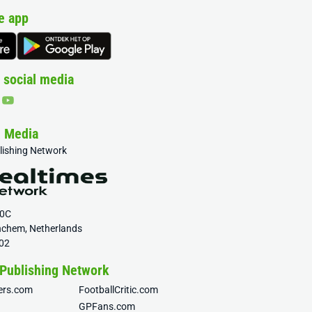
e app
 social media
& Media
blishing Network
20C
nchem, Netherlands
02
 Publishing Network
fers.com
FootballCritic.com
GPFans.com