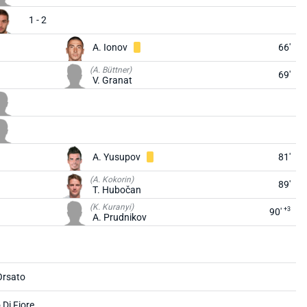
1 - 2
A. Ionov
66'
(A. Büttner)
69'
V. Granat
A. Yusupov
81'
(A. Kokorin)
89'
T. Hubočan
(K. Kuranyi)
+3
90'
A. Prudnikov
Orsato
 Di Fiore