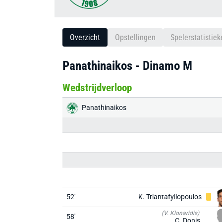
Overzicht
Opstellingen
Spelerstatistiek
Panathinaikos - Dinamo M
Wedstrijdverloop
Panathinaikos
52'
K. Triantafyllopoulos
(V. Klonaridis)
58'
C. Donis