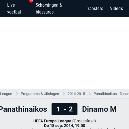
15
Live
Schorsingen &
s
Transfers
Video's
voetbal
blessures
 League
Programma & Uitslagen
2014-2015
Panathinaikos - Din
Panathinaikos
Dinamo M
1
-
2
UEFA Europa League
(Groepsfase)
Do 18 sep. 2014, 19:00