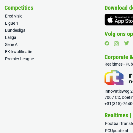
Competities
Download d
Eredivisie
Ligue 1
Bundesliga
Volg ons op
Laliga
Serie A
EK-kwalificatie
Corporate 
Premier League
Realtimes - Pu
Innovatieweg 
7007 CD, Doeti
+31(315)-7640
Realtimes |
FootballTrans
FCUpdate.nl