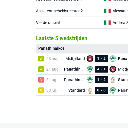
Assistent-scheidsrechter 2
Alessand
Vierde official
Andrea S
Laatste 5 wedstrijden
Panathinaikos
W
28 aug.
Midtjylland
1
-
2
W
21 aug.
Panathinaikos
4
-
1
Midtj
V
5 aug.
Panathinaikos
1
-
2
Stan
G
30 jul.
Standard
0
-
0