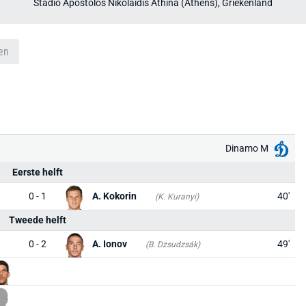
Stadio Apóstolos Nikolaidis Athína (Athens), Griekenland
en
Dinamo M
Eerste helft
0 - 1
A. Kokorin
40'
(K. Kuranyi)
Tweede helft
0 - 2
A. Ionov
49'
(B. Dzsudzsák)