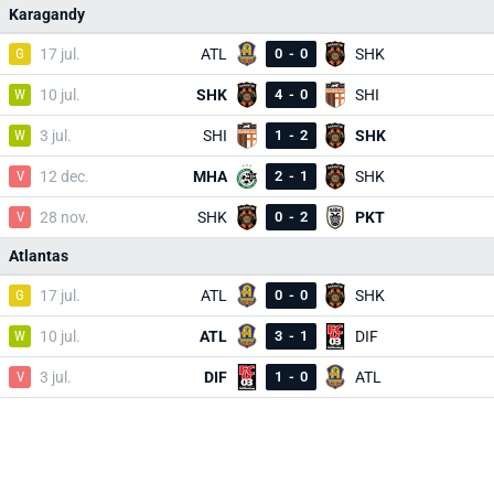
Karagandy
G
17 jul.
ATL
0
-
0
SHK
W
10 jul.
SHK
4
-
0
SHI
W
3 jul.
SHI
1
-
2
SHK
V
12 dec.
MHA
2
-
1
SHK
V
28 nov.
SHK
0
-
2
PKT
Atlantas
G
17 jul.
ATL
0
-
0
SHK
W
10 jul.
ATL
3
-
1
DIF
V
3 jul.
DIF
1
-
0
ATL