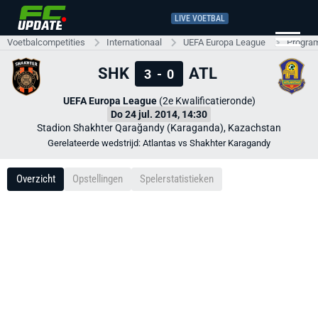
LIVE VOETBAL
Voetbalcompetities
Internationaal
UEFA Europa League
Progra
SHK
ATL
3
-
0
UEFA Europa League
(2e Kwalificatieronde)
Do 24 jul. 2014, 14:30
Stadion Shakhter Qarağandy (Karaganda), Kazachstan
Gerelateerde wedstrijd: Atlantas vs Shakhter Karagandy
Overzicht
Opstellingen
Spelerstatistieken