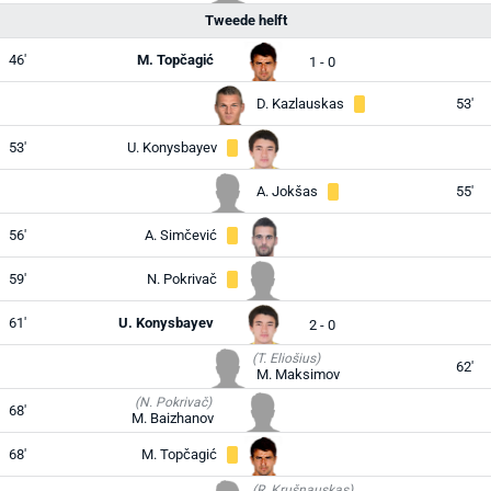
Tweede helft
46'
M. Topčagić
1 - 0
D. Kazlauskas
53'
53'
U. Konysbayev
A. Jokšas
55'
56'
A. Simčević
59'
N. Pokrivač
61'
U. Konysbayev
2 - 0
(T. Eliošius)
62'
M. Maksimov
(N. Pokrivač)
68'
M. Baizhanov
68'
M. Topčagić
(R. Krušnauskas)