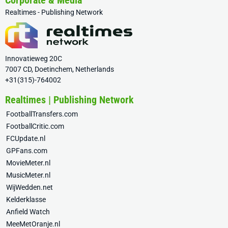
Corporate & Media
Realtimes - Publishing Network
Innovatieweg 20C
7007 CD, Doetinchem, Netherlands
+31(315)-764002
Realtimes | Publishing Network
FootballTransfers.com
FootballCritic.com
FCUpdate.nl
GPFans.com
MovieMeter.nl
MusicMeter.nl
WijWedden.net
Kelderklasse
Anfield Watch
MeeMetOranje.nl