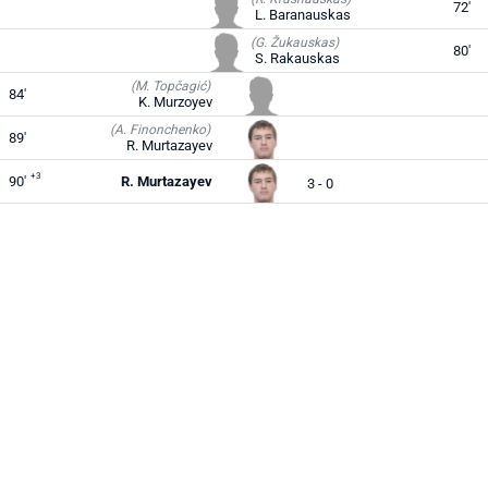
72'
L. Baranauskas
(G. Žukauskas)
80'
S. Rakauskas
(M. Topčagić)
84'
K. Murzoyev
(A. Finonchenko)
89'
R. Murtazayev
+3
90'
R. Murtazayev
3 - 0