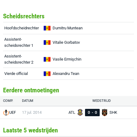
Scheidsrechters
Hoofdscheidrechter
Dumitru Muntean
Assistent-
Vitalie Gorbatov
scheidsrechter 1
Assistent-
Vasile Ermişchin
scheidsrechter 2
Vierde official
Alexandru Tean
Eerdere ontmoetingen
COMP.
DATUM
WEDSTRIJD
UEF
17 jul. 2014
ATL
0
-
0
SHK
Laatste 5 wedstrijden