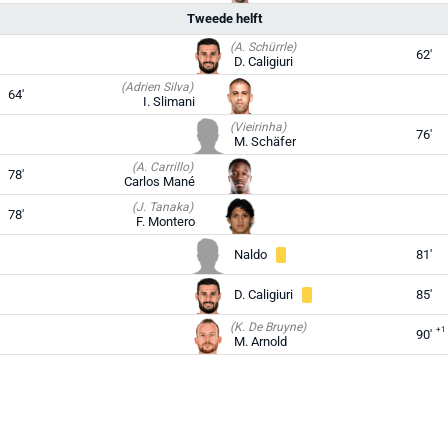
Tweede helft
(A. Schürrle)
62'
D. Caligiuri
(Adrien Silva)
64'
I. Slimani
(Vieirinha)
76'
M. Schäfer
(A. Carrillo)
78'
Carlos Mané
(J. Tanaka)
78'
F. Montero
Naldo
81'
D. Caligiuri
85'
(K. De Bruyne)
+1
90'
M. Arnold