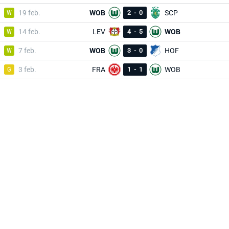
W
19 feb.
WOB
2
-
0
SCP
W
14 feb.
LEV
4
-
5
WOB
W
7 feb.
WOB
3
-
0
HOF
G
3 feb.
FRA
1
-
1
WOB