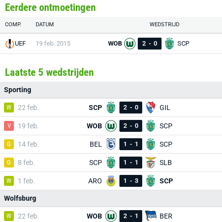
Eerdere ontmoetingen
COMP.
DATUM
WEDSTRIJD
UEF
19 feb. 2015
WOB
2
-
0
SCP
Laatste 5 wedstrijden
Sporting
W
22 feb.
SCP
2
-
0
GIL
V
19 feb.
WOB
2
-
0
SCP
G
14 feb.
BEL
1
-
1
SCP
G
8 feb.
SCP
1
-
1
SLB
W
1 feb.
ARO
1
-
3
SCP
Wolfsburg
W
22 feb.
WOB
2
-
1
BER