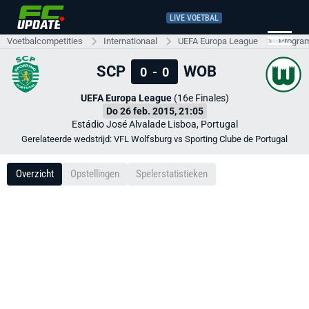
LIVE VOETBAL
Voetbalcompetities
Internationaal
UEFA Europa League
Progra
SCP
WOB
0
-
0
UEFA Europa League
(16e Finales)
Do 26 feb. 2015, 21:05
Estádio José Alvalade Lisboa, Portugal
Gerelateerde wedstrijd: VFL Wolfsburg vs Sporting Clube de Portugal
Overzicht
Opstellingen
Spelerstatistieken