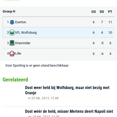
Groep H
GS
DS
PT
Everton
6
7
11
1
VfL Wolfsburg
6
4
10
2
Krasnodar
6
-5
6
3
Lille
6
-6
4
4
Voor Sporting is er geen stand beschikbaar.
Gerelateerd
Dost weer held bij Wolfsburg, maar niet bezig met
Oranje
vr 20 feb. 2015, 12:48
Dost wéér de held, misser Mertens deert Napoli niet
do 19 feb. 2015, 21:06