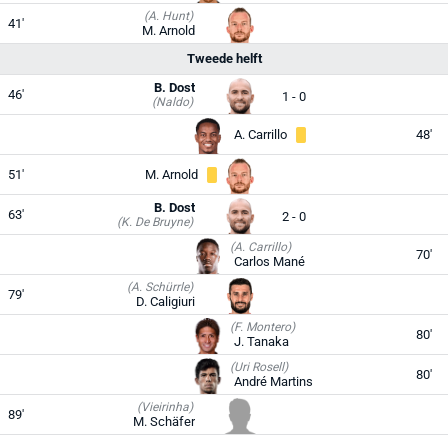
(A. Hunt)
41'
M. Arnold
Tweede helft
B. Dost
46'
1 - 0
(Naldo)
A. Carrillo
48'
51'
M. Arnold
B. Dost
63'
2 - 0
(K. De Bruyne)
(A. Carrillo)
70'
Carlos Mané
(A. Schürrle)
79'
D. Caligiuri
(F. Montero)
80'
J. Tanaka
(Uri Rosell)
80'
André Martins
(Vieirinha)
89'
M. Schäfer