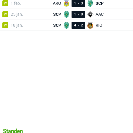
W
1 feb.
ARO
1
-
3
SCP
W
25 jan.
SCP
1
-
0
AAC
W
18 jan.
SCP
4
-
2
RIO
Standen