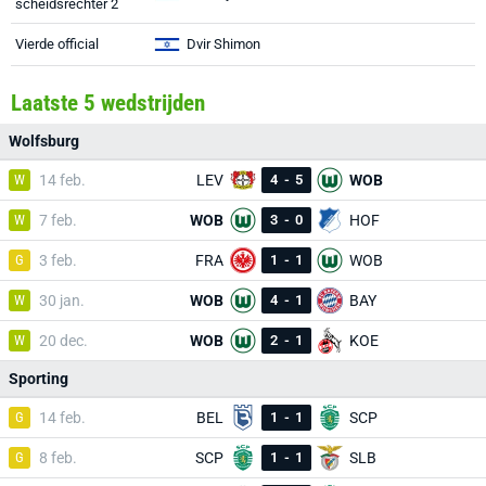
scheidsrechter 2
Vierde official
Dvir Shimon
Laatste 5 wedstrijden
Wolfsburg
W
14 feb.
LEV
4
-
5
WOB
W
7 feb.
WOB
3
-
0
HOF
G
3 feb.
FRA
1
-
1
WOB
W
30 jan.
WOB
4
-
1
BAY
W
20 dec.
WOB
2
-
1
KOE
Sporting
G
14 feb.
BEL
1
-
1
SCP
G
8 feb.
SCP
1
-
1
SLB