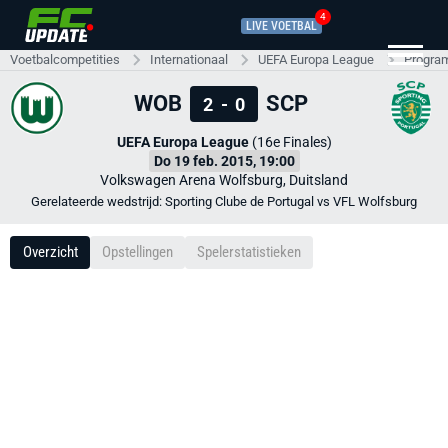
4
LIVE VOETBAL
Voetbalcompetities
Internationaal
UEFA Europa League
Progra
WOB
SCP
2
-
0
UEFA Europa League
(16e Finales)
Do 19 feb. 2015, 19:00
Volkswagen Arena Wolfsburg, Duitsland
Gerelateerde wedstrijd: Sporting Clube de Portugal vs VFL Wolfsburg
Overzicht
Opstellingen
Spelerstatistieken