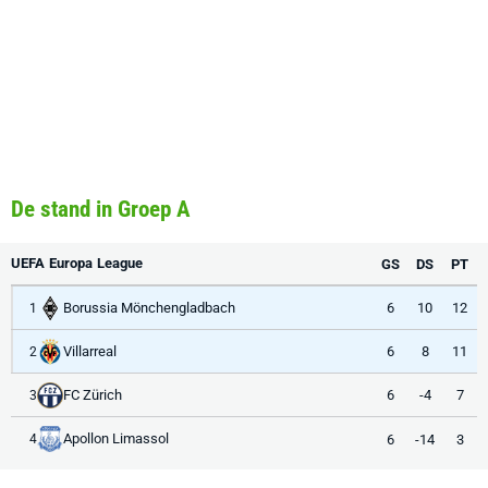
De stand in Groep A
UEFA Europa League
GS
DS
PT
Borussia Mönchengladbach
6
10
12
1
Villarreal
6
8
11
2
FC Zürich
6
-4
7
3
Apollon Limassol
6
-14
3
4