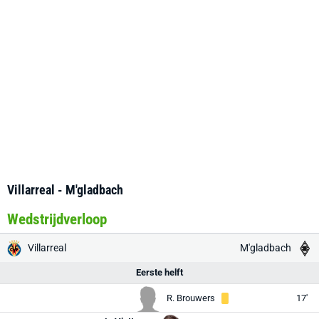
Villarreal - M'gladbach
Wedstrijdverloop
Villarreal
M'gladbach
Eerste helft
R. Brouwers
17'