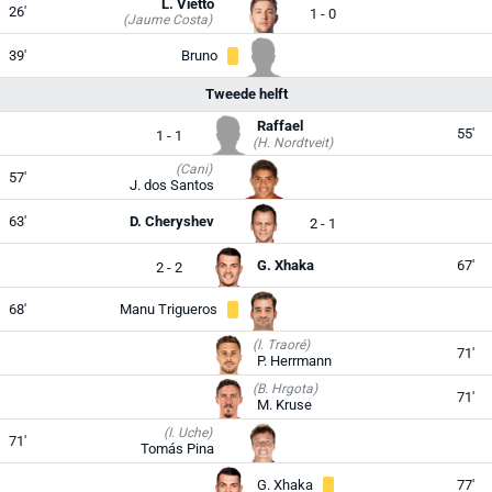
L. Vietto
26'
1 - 0
(Jaume Costa)
39'
Bruno
Tweede helft
Raffael
55'
1 - 1
(H. Nordtveit)
(Cani)
57'
J. dos Santos
63'
D. Cheryshev
2 - 1
G. Xhaka
67'
2 - 2
68'
Manu Trigueros
(I. Traoré)
71'
P. Herrmann
(B. Hrgota)
71'
M. Kruse
(I. Uche)
71'
Tomás Pina
G. Xhaka
77'