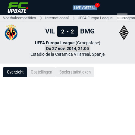
5
LIVE VOETBAL
Voetbalcompetities
Internationaal
UEFA Europa League
Progra
VIL
BMG
2
-
2
UEFA Europa League
(Groepsfase)
Do 27 nov. 2014, 21:05
Estadio de la Cerámica Villarreal, Spanje
Overzicht
Opstellingen
Spelerstatistieken