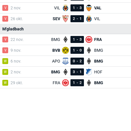
V
2 nov.
VIL
1
-
3
VAL
V
26 okt.
SEV
2
-
1
VIL
M'gladbach
V
22 nov.
BMG
1
-
3
FRA
V
9 nov.
BVB
1
-
0
BMG
W
6 nov.
APO
0
-
2
BMG
W
2 nov.
BMG
3
-
1
HOF
W
29 okt.
FRA
1
-
2
BMG