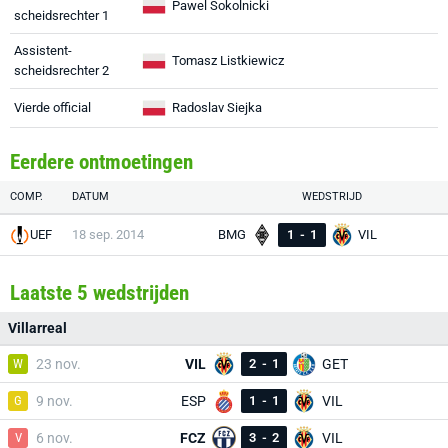
Pawel Sokolnicki
scheidsrechter 1
Assistent-
Tomasz Listkiewicz
scheidsrechter 2
Vierde official
Radoslav Siejka
Eerdere ontmoetingen
COMP.
DATUM
WEDSTRIJD
UEF
18 sep. 2014
BMG
1
-
1
VIL
Laatste 5 wedstrijden
Villarreal
W
23 nov.
VIL
2
-
1
GET
G
9 nov.
ESP
1
-
1
VIL
V
6 nov.
FCZ
3
-
2
VIL