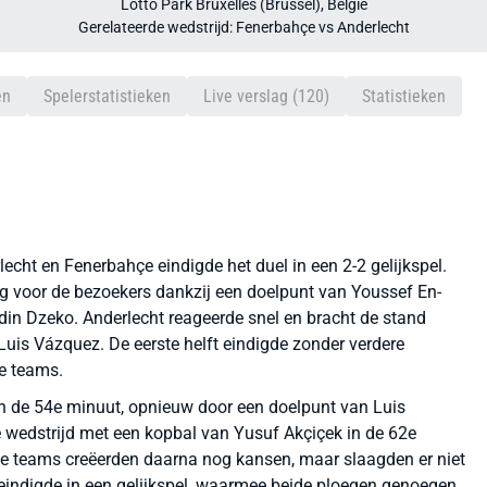
Lotto Park Bruxelles (Brussel), België
Gerelateerde wedstrijd: Fenerbahçe vs Anderlecht
en
Spelerstatistieken
Live verslag (120)
Statistieken
cht en Fenerbahçe eindigde het duel in een 2-2 gelijkspel.
g voor de bezoekers dankzij een doelpunt van Youssef En-
din Dzeko. Anderlecht reageerde snel en bracht de stand
Luis Vázquez. De eerste helft eindigde zonder verdere
e teams.
 in de 54e minuut, opnieuw door een doelpunt van Luis
 wedstrijd met een kopbal van Yusuf Akçiçek in de 62e
ide teams creëerden daarna nog kansen, maar slaagden er niet
 eindigde in een gelijkspel, waarmee beide ploegen genoegen