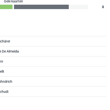
Gele kaarten
3
Schärer
e De Almeida
ni
lli
ähndrich
schudi