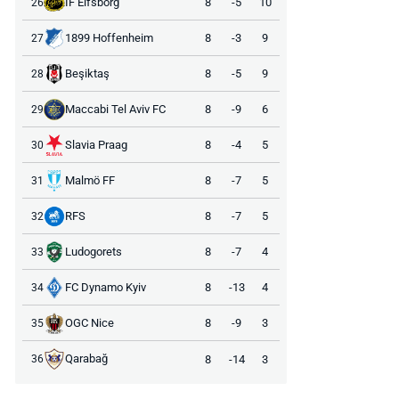
IF Elfsborg
8
-5
10
26
1899 Hoffenheim
8
-3
9
27
Beşiktaş
8
-5
9
28
Maccabi Tel Aviv FC
8
-9
6
29
Slavia Praag
8
-4
5
30
Malmö FF
8
-7
5
31
RFS
8
-7
5
32
Ludogorets
8
-7
4
33
FC Dynamo Kyiv
8
-13
4
34
OGC Nice
8
-9
3
35
Qarabağ
8
-14
3
36