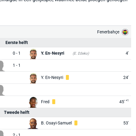
Fenerbahçe
Eerste helft
0 - 1
Y. En-Nesyri
4'
(E. Džeko)
1 - 1
Y. En-Nesyri
24'
+1
Fred
45'
Tweede helft
B. Osayi-Samuel
53'
2 - 1