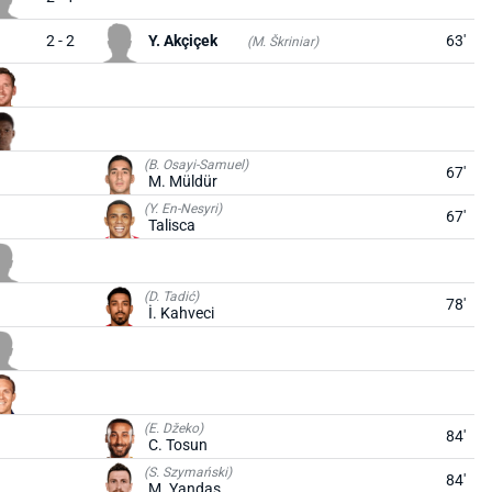
2 - 2
Y. Akçiçek
63'
(M. Škriniar)
(B. Osayi-Samuel)
67'
M. Müldür
(Y. En-Nesyri)
67'
Talisca
(D. Tadić)
78'
İ. Kahveci
(E. Džeko)
84'
C. Tosun
(S. Szymański)
84'
M. Yandaş