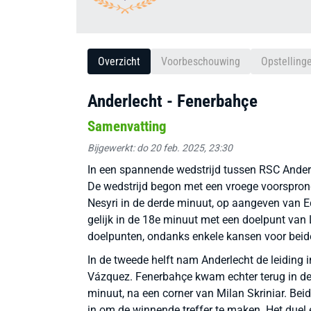
Overzicht
Voorbeschouwing
Opstelling
Anderlecht - Fenerbahçe
Samenvatting
Bijgewerkt: do 20 feb. 2025, 23:30
In een spannende wedstrijd tussen RSC Anderle
De wedstrijd begon met een vroege voorspron
Nesyri in de derde minuut, op aangeven van E
gelijk in de 18e minuut met een doelpunt van 
doelpunten, ondanks enkele kansen voor beid
In de tweede helft nam Anderlecht de leiding
Vázquez. Fenerbahçe kwam echter terug in de
minuut, na een corner van Milan Skriniar. Be
in om de winnende treffer te maken. Het duel