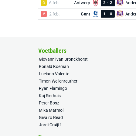
G
6 feb.
Antwerp
2
-
2
Ander
V
2 feb.
Gent
1
-
0
Ander
Voetballers
Giovanni van Bronckhorst
Ronald Koeman
Luciano Valente
Timon Wellenreuther
Ryan Flamingo
Kaj Sierhuis
Peter Bosz
Mika Mármol
Givairo Read
Jordi Cruijff