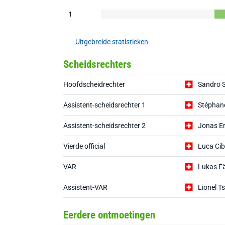
1
Uitgebreide statistieken
Scheidsrechters
Hoofdscheidrechter
Sandro 
Assistent-scheidsrechter 1
Stéphan
Assistent-scheidsrechter 2
Jonas Er
Vierde official
Luca Cibe
VAR
Lukas F
Assistent-VAR
Lionel T
Eerdere ontmoetingen