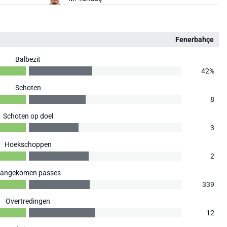
Fenerbahçe
Balbezit
42%
Schoten
8
Schoten op doel
3
Hoekschoppen
2
angekomen passes
339
Overtredingen
12