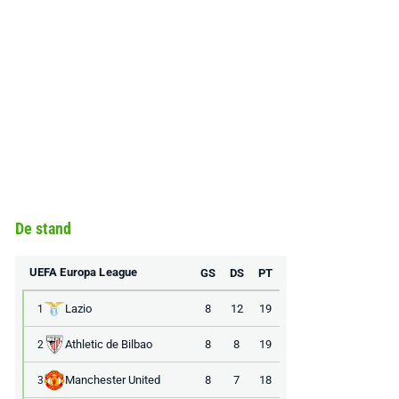
De stand
UEFA Europa League
GS
DS
PT
Lazio
8
12
19
1
Athletic de Bilbao
8
8
19
2
Manchester United
8
7
18
3