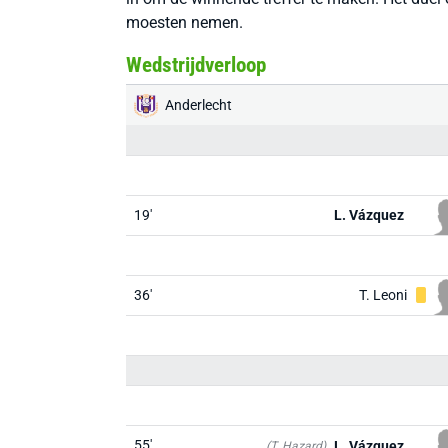
moesten nemen.
Wedstrijdverloop
Anderlecht
19'
L. Vázquez
36'
T. Leoni
55'
L. Vázquez
(T. Hazard)