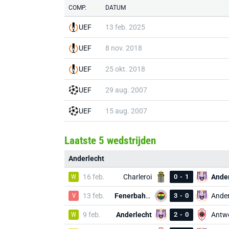
COMP.
DATUM
UEF
13 feb. 2025
UEF
8 nov. 2018
UEF
25 okt. 2018
UEF
29 aug. 2007
UEF
15 aug. 2007
Laatste 5 wedstrijden
Anderlecht
W
16 feb.
Charleroi
0
-
1
Ander
V
13 feb.
Fenerbahçe
3
-
0
Ander
W
9 feb.
Anderlecht
2
-
0
Antw