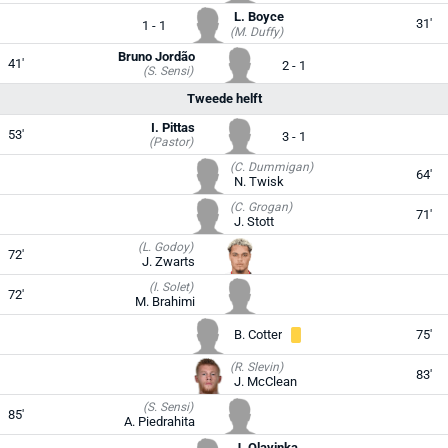
L. Boyce
31'
1 - 1
(M. Duffy)
Bruno Jordão
41'
2 - 1
(S. Sensi)
Tweede helft
I. Pittas
53'
3 - 1
(Pastor)
(C. Dummigan)
64'
N. Twisk
(C. Grogan)
71'
J. Stott
(L. Godoy)
72'
J. Zwarts
(I. Solet)
72'
M. Brahimi
B. Cotter
75'
(R. Slevin)
83'
J. McClean
(S. Sensi)
85'
A. Piedrahita
J. Olayinka