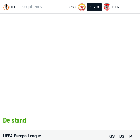
UEF
30 jul. 2009
CSK
1
-
0
DER
De stand
UEFA Europa League
GS
DS
PT