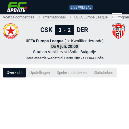
LIVE VOETBAL
Voetbalcompetities
Internationaal
UEFA Europa League
Progra
CSK
DER
3
-
2
UEFA Europa League
(1e Kwalificatieronde)
Do 9 juli, 20:00
Stadion Vasil Levski Sofia, Bulgarije
Gerelateerde wedstrijd: Derry City vs CSKA Sofia
Overzicht
Opstellingen
Spelerstatistieken
Statistieken