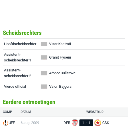
Scheidsrechters
Hoofdscheidrechter
Visar Kastrati
Assistent-
Granit Hyseni
scheidsrechter 1
Assistent-
Arbnor Bullatovci
scheidsrechter 2
Vierde official
Valon Bajgora
Eerdere ontmoetingen
COMP.
DATUM
WEDSTRIJD
UEF
6 aug. 2009
DER
1
-
1
CSK