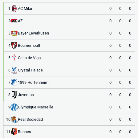
AC Milan
0
0
0
1
AZ
0
0
0
2
Bayer Leverkusen
0
0
0
3
Bournemouth
0
0
0
4
Celta de Vigo
0
0
0
5
Crystal Palace
0
0
0
6
1899 Hoffenheim
0
0
0
7
Juventus
0
0
0
8
Olympique Marseille
0
0
0
9
Real Sociedad
0
0
0
10
Rennes
0
0
0
11