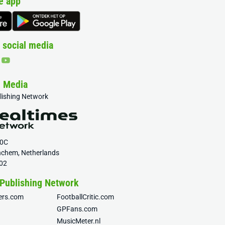
e app
 social media
& Media
blishing Network
20C
nchem, Netherlands
02
 Publishing Network
fers.com
FootballCritic.com
GPFans.com
MusicMeter.nl