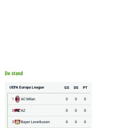
De stand
UEFA Europa League
GS
DS
PT
AC Milan
0
0
0
1
AZ
0
0
0
2
Bayer Leverkusen
0
0
0
3