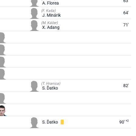
63'
A. Florea
(F. Kaša)
64'
J. Minárik
(M. Káčer)
71'
X. Adang
(T. Hranica)
82'
S. Ďatko
+2
S. Ďatko
90'