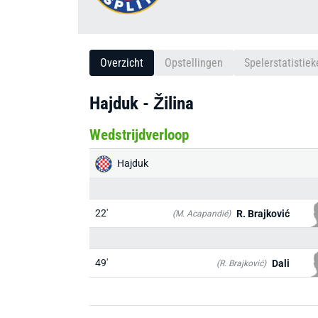
Overzicht
Opstellingen
Spelerstatistiek
Hajduk - Žilina
Wedstrijdverloop
Hajduk
22'
R. Brajković
(M. Acapandié)
49'
Dali
(R. Brajković)