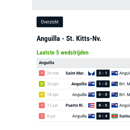
Overzicht
Anguilla - St. Kitts-Nv.
Laatste 5 wedstrijden
Anguilla
V
24 mei
Saint Martin
2
-
1
Angui
W
20 apr.
Anguilla
1
-
0
G
18 apr.
Anguilla
0
-
0
V
12 jun.
Puerto Rico
8
-
0
Angui
V
8 jun.
Anguilla
0
-
4
Suri