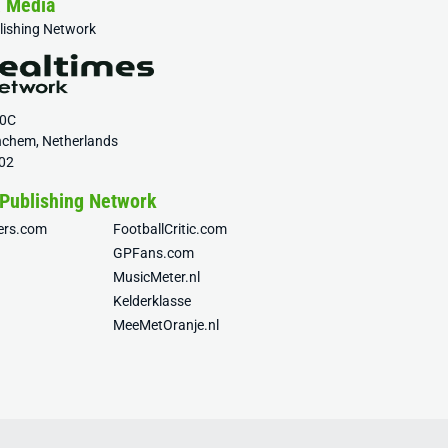
& Media
blishing Network
20C
nchem, Netherlands
02
 Publishing Network
fers.com
FootballCritic.com
GPFans.com
MusicMeter.nl
Kelderklasse
MeeMetOranje.nl