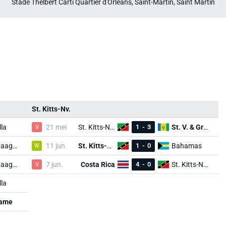
Stade Thelbert Carti Quartier d'Orléans, Saint-Martin, Saint Martin
St. Kitts-Nv.
lla
V
21 mei
St. Kitts-Nv.
1
-
3
St. V. & Gren.
Brt. Maagdene.
W
11 jun.
St. Kitts-Nv.
1
-
0
Bahamas
Brt. Maagdene.
V
7 jun.
Costa Rica
4
-
0
St. Kitts-Nv.
lla
name