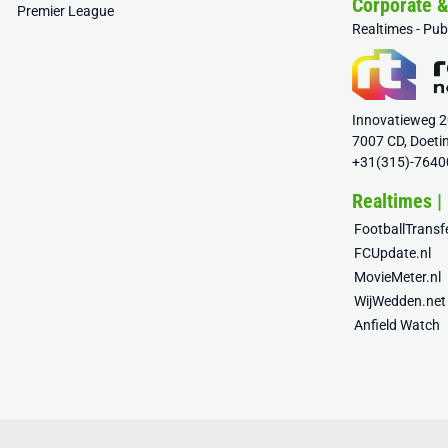
Corporate 
Premier League
Realtimes - Pu
Innovatieweg 
7007 CD, Doeti
+31(315)-7640
Realtimes |
FootballTrans
FCUpdate.nl
MovieMeter.nl
WijWedden.net
Anfield Watch