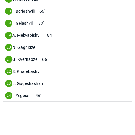
I. Beriashvili
66'
13
I. Gelashvili
83'
18
A. Mekvabishvili
84'
19
N. Gagnidze
20
G. Kvernadze
66'
21
S. Kharebashvili
22
L. Gugeshashvili
23
I. Yegoian
46'
24