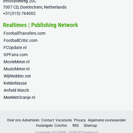
Innovatieweg 20C
7007 CD, Doetinchem, Netherlands
+31(315)-764002
Realtimes | Publishing Network
FootballTransfers.com
FootballCritic.com
FCUpdate.nl
GPFans.com
MovieMeter.nl
MusicMeter.nl
WijWedden.net
Kelderklasse
Anfield Watch
MeeMetOranje.nl
Over ons
Adverteren
Contact
Vacatures
Privacy
Algemene voorwaarden
Huisregels
Colofon
RSS
Sitemap
Copyright (©) 2005 - 2026
FCUpdate.nl