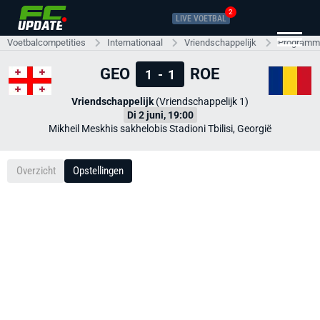
2
LIVE VOETBAL
Voetbalcompetities
Internationaal
Vriendschappelijk
Programma
GEO
ROE
1
-
1
Vriendschappelijk
(Vriendschappelijk 1)
Di 2 juni, 19:00
Mikheil Meskhis sakhelobis Stadioni Tbilisi, Georgië
Overzicht
Opstellingen