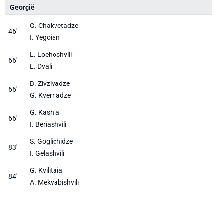
Georgië
R
G. Chakvetadze
46'
I. Yegoian
L. Lochoshvili
66'
L. Dvali
B. Zivzivadze
66'
G. Kvernadze
G. Kashia
66'
I. Beriashvili
S. Goglichidze
83'
I. Gelashvili
G. Kvilitaia
84'
A. Mekvabishvili