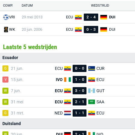
COMP.
DATUM
WEDSTRIJD
VRI
29 mei 2013
ECU
2
-
4
DUI
WK
20 jun. 2006
ECU
0
-
3
DUI
Laatste 5 wedstrijden
Ecuador
G
21 jun.
ECU
0
-
0
CUR
V
15 jun.
IVO
1
-
0
ECU
W
7 jun.
ECU
3
-
0
GUT
W
31 mei
ECU
2
-
1
SAA
G
31 mrt.
NED
1
-
1
ECU
Duitsland
W
20 jun.
DUI
2
-
1
IVO