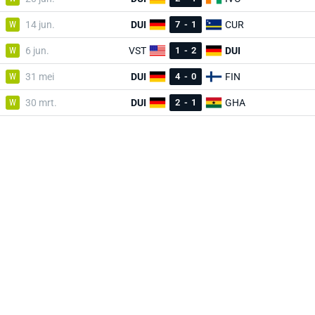
W
14 jun.
DUI
7
-
1
CUR
W
6 jun.
VST
1
-
2
DUI
W
31 mei
DUI
4
-
0
FIN
W
30 mrt.
DUI
2
-
1
GHA