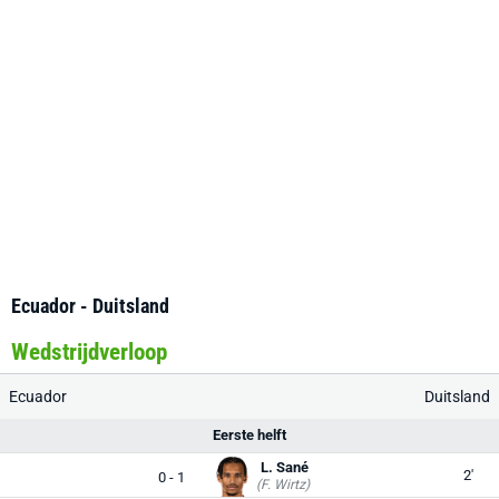
Ecuador - Duitsland
Wedstrijdverloop
Ecuador
Duitsland
Eerste helft
L. Sané
2'
0 - 1
(F. Wirtz)