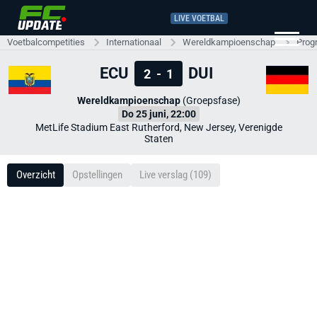
LIVE VOETBAL
Voetbalcompetities
Internationaal
Wereldkampioenschap
Prog
ECU
DUI
2
-
1
Wereldkampioenschap
(Groepsfase)
Do 25 juni, 22:00
MetLife Stadium East Rutherford, New Jersey, Verenigde
Staten
Overzicht
Opstellingen
Live verslag (109)