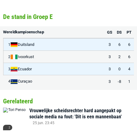
De stand in Groep E
Wereldkampioenschap
GS
DS
PT
Duitsland
3
6
6
1
Ivoorkust
3
2
6
2
Ecuador
3
0
4
3
Curaçao
3
-8
1
4
Gerelateerd
Vrouwelijke scheidsrechter hard aangepakt op
sociale media na fout: 'Dit is een mannenbaan'
25 jun. 23:45
2