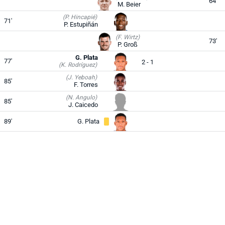
64'
M. Beier
(P. Hincapié)
71'
P. Estupiñán
(F. Wirtz)
73'
P. Groß
G. Plata
77'
2 - 1
(K. Rodríguez)
(J. Yeboah)
85'
F. Torres
(N. Angulo)
85'
J. Caicedo
89'
G. Plata