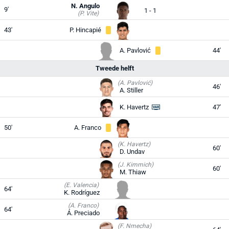
N. Angulo
9'
1 - 1
(P. Vite)
43'
P. Hincapié
A. Pavlović
44'
Tweede helft
(A. Pavlović)
46'
A. Stiller
K. Havertz
47'
50'
A. Franco
(K. Havertz)
60'
D. Undav
(J. Kimmich)
60'
M. Thiaw
(E. Valencia)
64'
K. Rodríguez
(A. Franco)
64'
Á. Preciado
(F. Nmecha)