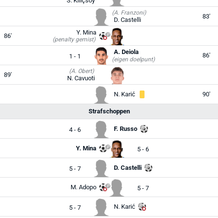
S. Kılıçsoy
(A. Franzoni)
83'
D. Castelli
Y. Mina
86'
(penalty gemist)
A. Deiola
86'
1 - 1
(eigen doelpunt)
(A. Obert)
89'
N. Cavuoti
N. Karić
90'
Strafschoppen
F. Russo
4 - 6
Y. Mina
5 - 6
D. Castelli
5 - 7
M. Adopo
5 - 7
N. Karić
5 - 7