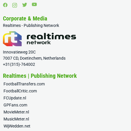
Corporate & Media
Realtimes - Publishing Network
Innovatieweg 20C
7007 CD, Doetinchem, Netherlands
+31(315)-764002
Realtimes | Publishing Network
FootballTransfers.com
FootballCritic.com
FCUpdate.nl
GPFans.com
MovieMeter.nl
MusicMeter.nl
WijWedden.net