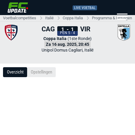
LIVE VOETBAL
Voetbalcompetities
Italië
Coppa Italia
Programma & Uitslagen
CAG
VIR
1
-
1
PEN 5 - 4
Coppa Italia
(1ste Ronde)
Za 16 aug. 2025, 20:45
Unipol Domus Cagliari, Italië
Overzicht
Opstellingen