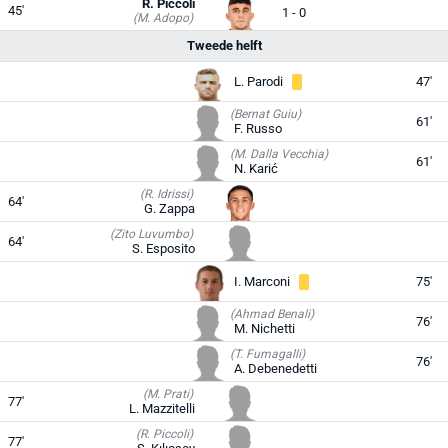
R. Piccoli
45'
1 - 0
(M. Adopo)
Tweede helft
L. Parodi
47'
(Bernat Guiu)
61'
F. Russo
(M. Dalla Vecchia)
61'
N. Karić
(R. Idrissi)
64'
G. Zappa
(Zito Luvumbo)
64'
S. Esposito
I. Marconi
75'
(Ahmad Benali)
76'
M. Nichetti
(T. Fumagalli)
76'
A. Debenedetti
(M. Prati)
77'
L. Mazzitelli
(R. Piccoli)
77'