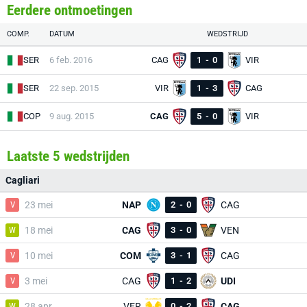
Eerdere ontmoetingen
COMP.
DATUM
WEDSTRIJD
SER
6 feb. 2016
CAG
1
-
0
VIR
SER
22 sep. 2015
VIR
1
-
3
CAG
COP
9 aug. 2015
CAG
5
-
0
VIR
Laatste 5 wedstrijden
Cagliari
V
23 mei
NAP
2
-
0
CAG
W
18 mei
CAG
3
-
0
VEN
V
10 mei
COM
3
-
1
CAG
V
3 mei
CAG
1
-
2
UDI
W
28 apr.
VER
0
-
2
CAG