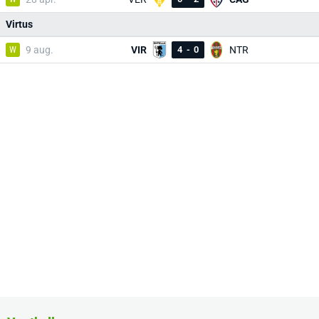
Virtus
W
9 aug.
VIR
4
-
0
NTR