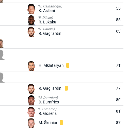
(H. Çalhanoğlu)
55'
K. Asllani
(E. Džeko)
55'
R. Lukaku
(N. Barella)
63'
R. Gagliardini
H. Mkhitaryan
71'
R. Gagliardini
77'
(M. Darmian)
80'
D. Dumfries
(F. Dimarco)
81'
R. Gosens
M. Škriniar
87'