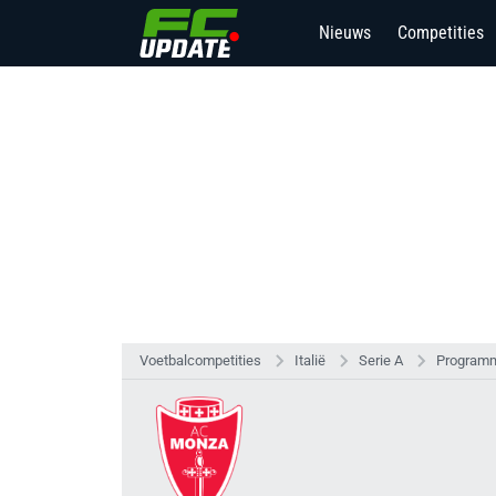
Nieuws
Competities
Voetbalcompetities
Italië
Serie A
Programm