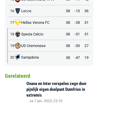
Lecce
38
-13
36
16
Hellas Verona FC
38
-28
31
17
Spezia Calcio
38
-31
31
18
US Cremonese
38
-33
27
19
Sampdoria
38
-47
19
20
Gerelateerd
Onana en Inter verspelen zege door
pijnlijk eigen doelpunt Dumfries in
extremis
za 7 jan. 2023, 23:10