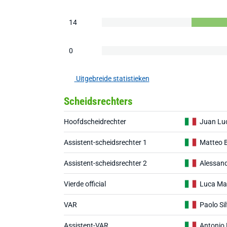
14
0
Uitgebreide statistieken
Scheidsrechters
Hoofdscheidrechter
Juan Lu
Assistent-scheidsrechter 1
Matteo 
Assistent-scheidsrechter 2
Alessand
Vierde official
Luca Ma
VAR
Paolo Si
Assistent-VAR
Antonio 