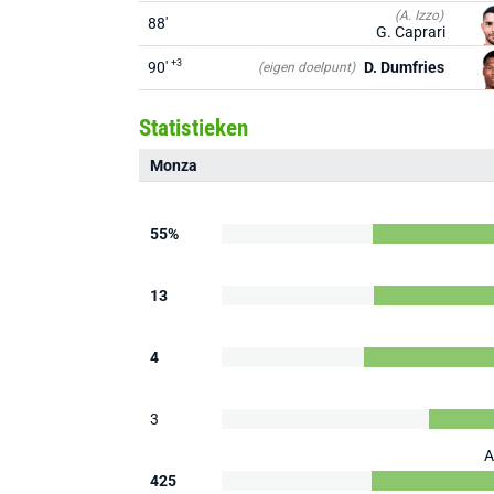
(A. Izzo)
88'
G. Caprari
+3
90'
D. Dumfries
(eigen doelpunt)
Statistieken
Monza
55%
13
4
3
A
425