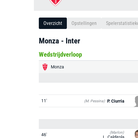
Overzicht
Opstellingen
Spelerstatistiek
Monza - Inter
Wedstrijdverloop
Monza
11'
P. Ciurria
(M. Pessina)
(Marlon)
46'
L. Caldirola