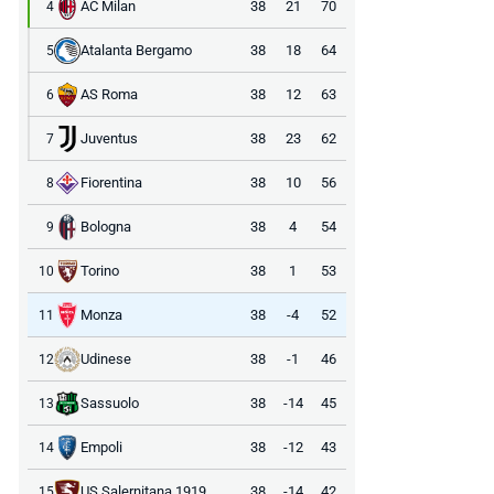
AC Milan
38
21
70
4
Atalanta Bergamo
38
18
64
5
AS Roma
38
12
63
6
Juventus
38
23
62
7
Fiorentina
38
10
56
8
Bologna
38
4
54
9
Torino
38
1
53
10
Monza
38
-4
52
11
Udinese
38
-1
46
12
Sassuolo
38
-14
45
13
Empoli
38
-12
43
14
US Salernitana 1919
38
-14
42
15