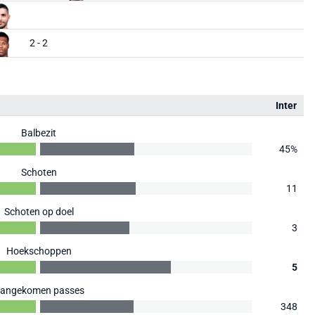
2 - 2
Inter
Balbezit
45%
Schoten
11
Schoten op doel
3
Hoekschoppen
5
angekomen passes
348