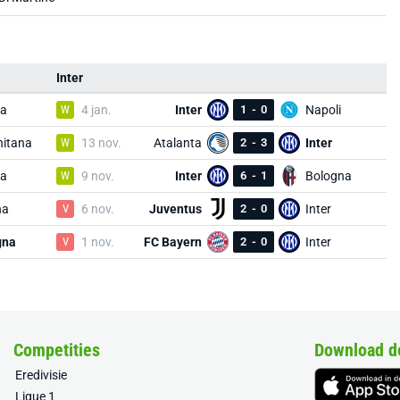
Inter
a
W
4 jan.
Inter
1
-
0
Napoli
nitana
W
13 nov.
Atalanta
2
-
3
Inter
a
W
9 nov.
Inter
6
-
1
Bologna
na
V
6 nov.
Juventus
2
-
0
Inter
gna
V
1 nov.
FC Bayern
2
-
0
Inter
Competities
Download d
Eredivisie
Ligue 1