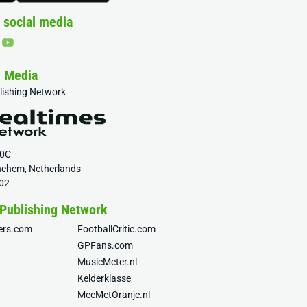
 social media
& Media
blishing Network
20C
nchem, Netherlands
02
 Publishing Network
fers.com
FootballCritic.com
GPFans.com
MusicMeter.nl
Kelderklasse
MeeMetOranje.nl