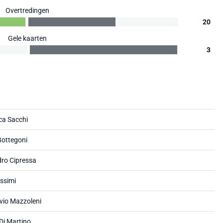
Overtredingen
20
Gele kaarten
3
ca Sacchi
Bottegoni
ro Cipressa
ssimi
lvio Mazzoleni
Di Martino