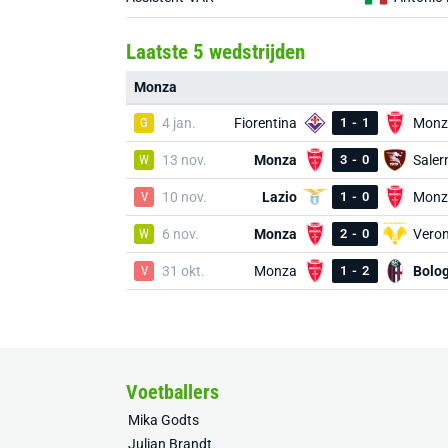
Laatste 5 wedstrijden
Monza
G
4 jan.
Fiorentina
1
-
1
Monz
W
13 nov.
Monza
3
-
0
Saler
V
10 nov.
Lazio
1
-
0
Monz
W
6 nov.
Monza
2
-
0
Vero
V
31 okt.
Monza
1
-
2
Bolo
Voetballers
Mika Godts
Julian Brandt