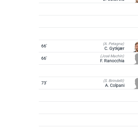
(A. Petagna)
66'
C. Gytkjær
(José Machín)
66'
F. Ranocchia
(S. Birindelli)
73'
A. Colpani