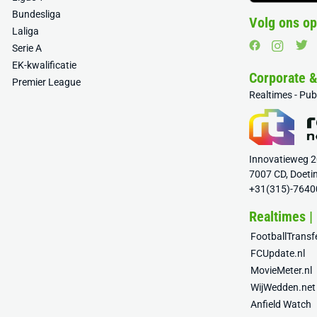
Bundesliga
Volg ons op
Laliga
Serie A
EK-kwalificatie
Corporate 
Premier League
Realtimes - Pu
Innovatieweg 
7007 CD, Doeti
+31(315)-7640
Realtimes |
FootballTrans
FCUpdate.nl
MovieMeter.nl
WijWedden.net
Anfield Watch