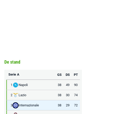
De stand
Serie A
GS
DS
PT
Napoli
38
49
90
1
Lazio
38
30
74
2
Internazionale
38
29
72
3