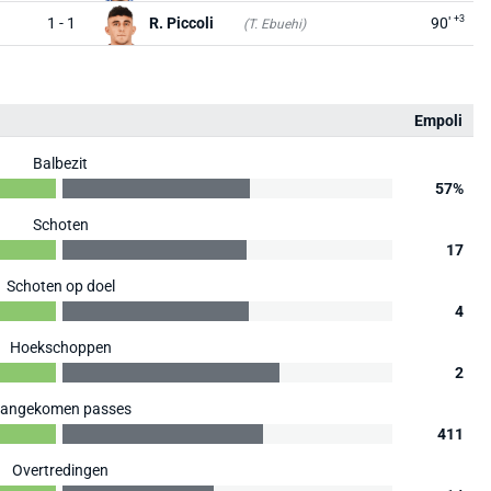
+3
1 - 1
R. Piccoli
90'
(T. Ebuehi)
Empoli
Balbezit
57%
Schoten
17
Schoten op doel
4
Hoekschoppen
2
angekomen passes
411
Overtredingen