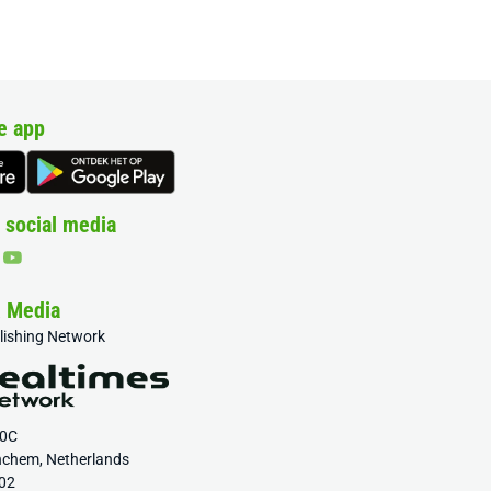
e app
 social media
& Media
blishing Network
20C
nchem, Netherlands
02