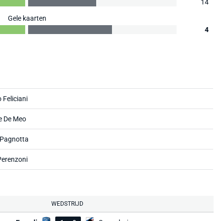
14
Gele kaarten
4
Feliciani
e De Meo
 Pagnotta
Perenzoni
WEDSTRIJD