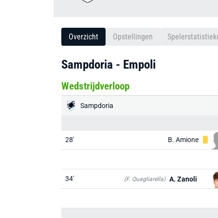
Overzicht
Opstellingen
Spelerstatistiek
Sampdoria - Empoli
Wedstrijdverloop
Sampdoria
28'
B. Amione
34'
A. Zanoli
(F. Quagliarella)