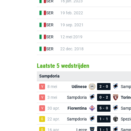
SER
16 jan. 2023
SER
19 feb. 2022
SER
19 sep. 2021
SER
12 mei 2019
SER
22 dec. 2018
Laatste 5 wedstrijden
Sampdoria
V
8 mei
Udinese
2
-
0
Samp
V
3 mei
Sampdoria
0
-
2
Torin
V
30 apr.
Fiorentina
5
-
0
Samp
G
22 apr.
Sampdoria
1
-
1
Spezi
G
16 apr.
Lecce
1
-
1
Samp