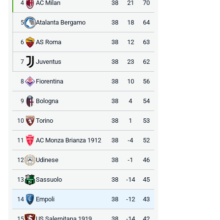
AC Milan
38
21
70
4
Atalanta Bergamo
38
18
64
5
AS Roma
38
12
63
6
Juventus
38
23
62
7
Fiorentina
38
10
56
8
Bologna
38
4
54
9
Torino
38
1
53
10
AC Monza Brianza 1912
38
-4
52
11
Udinese
38
-1
46
12
Sassuolo
38
-14
45
13
Empoli
38
-12
43
14
US Salernitana 1919
38
-14
42
15