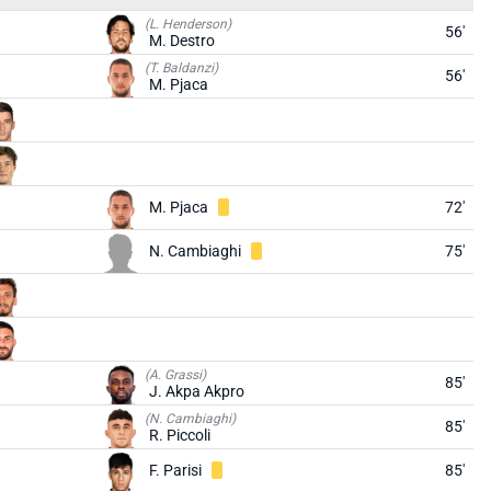
(L. Henderson)
56'
M. Destro
(T. Baldanzi)
56'
M. Pjaca
M. Pjaca
72'
N. Cambiaghi
75'
(A. Grassi)
85'
J. Akpa Akpro
(N. Cambiaghi)
85'
R. Piccoli
F. Parisi
85'