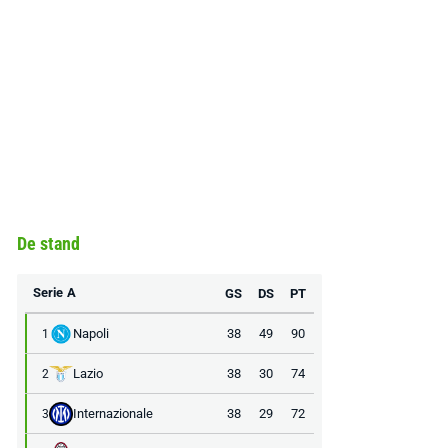
De stand
Serie A
GS
DS
PT
Napoli
38
49
90
1
Lazio
38
30
74
2
Internazionale
38
29
72
3