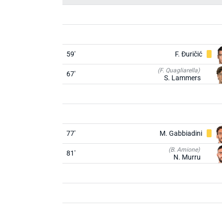
59'
F. Đuričić
(F. Quagliarella)
67'
S. Lammers
77'
M. Gabbiadini
(B. Amione)
81'
N. Murru