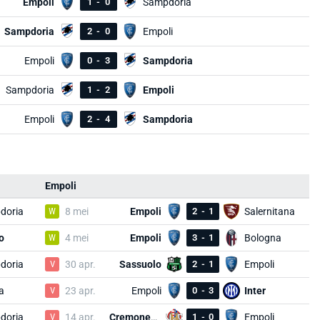
Empoli
1
-
0
Sampdoria
Sampdoria
2
-
0
Empoli
Empoli
0
-
3
Sampdoria
Sampdoria
1
-
2
Empoli
Empoli
2
-
4
Sampdoria
Empoli
doria
W
8 mei
Empoli
2
-
1
Salernitana
o
W
4 mei
Empoli
3
-
1
Bologna
doria
V
30 apr.
Sassuolo
2
-
1
Empoli
a
V
23 apr.
Empoli
0
-
3
Inter
doria
V
14 apr.
Cremonese
1
-
0
Empoli