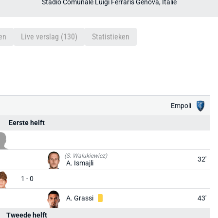
Stadio Comunale Luigi Ferraris Genova, Italië
en
Live verslag (130)
Statistieken
Empoli
Eerste helft
(S. Walukiewicz)
32'
A. Ismajli
1 - 0
A. Grassi
43'
Tweede helft