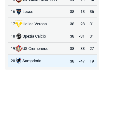
Lecce
38
-13
36
16
Hellas Verona
38
-28
31
17
Spezia Calcio
38
-31
31
18
US Cremonese
38
-33
27
19
Sampdoria
38
-47
19
20