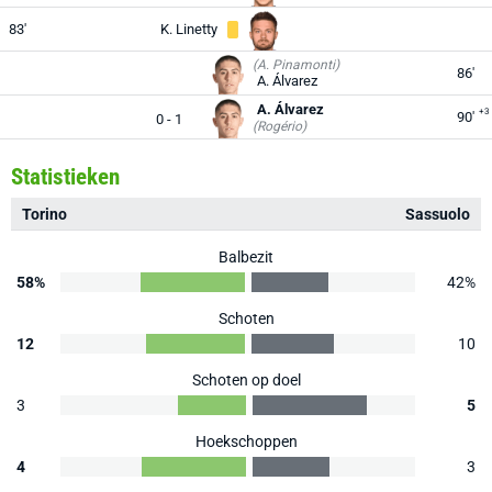
83'
K. Linetty
(A. Pinamonti)
86'
A. Álvarez
A. Álvarez
+3
90'
0 - 1
(Rogério)
Statistieken
Torino
Sassuolo
Balbezit
58%
42%
Schoten
12
10
Schoten op doel
3
5
Hoekschoppen
4
3