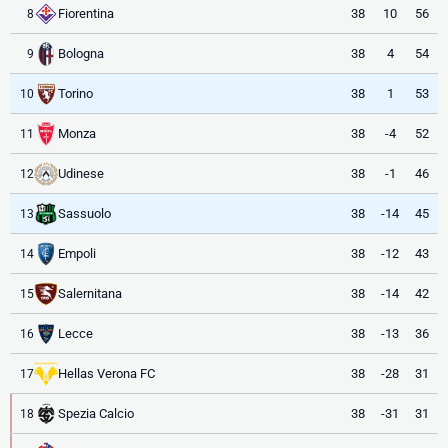
Fiorentina
38
10
56
8
Bologna
38
4
54
9
Torino
38
1
53
10
Monza
38
-4
52
11
Udinese
38
-1
46
12
Sassuolo
38
-14
45
13
Empoli
38
-12
43
14
Salernitana
38
-14
42
15
Lecce
38
-13
36
16
Hellas Verona FC
38
-28
31
17
Spezia Calcio
38
-31
31
18