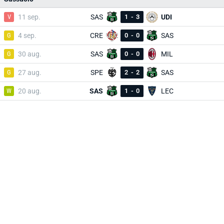
V
11 sep.
SAS
1
-
3
UDI
G
4 sep.
CRE
0
-
0
SAS
G
30 aug.
SAS
0
-
0
MIL
G
27 aug.
SPE
2
-
2
SAS
W
20 aug.
SAS
1
-
0
LEC