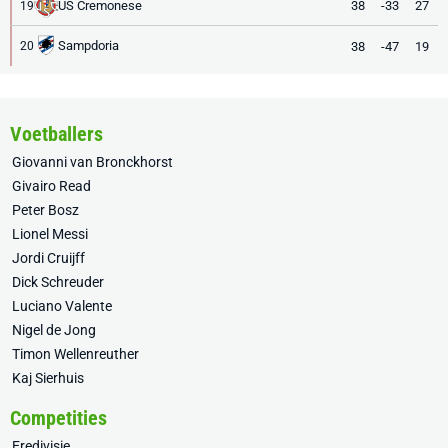
US Cremonese
38
-33
27
19
Sampdoria
38
-47
19
20
Voetballers
Giovanni van Bronckhorst
Givairo Read
Peter Bosz
Lionel Messi
Jordi Cruijff
Dick Schreuder
Luciano Valente
Nigel de Jong
Timon Wellenreuther
Kaj Sierhuis
Competities
Eredivisie