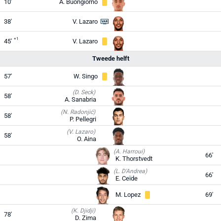
10'
A. Buongiorno
38'
V. Lazaro
+1
45'
V. Lazaro
Tweede helft
57'
W. Singo
(D. Seck)
58'
A. Sanabria
(N. Radonjić)
58'
P. Pellegri
(V. Lazaro)
58'
O. Aina
(A. Harroui)
66'
K. Thorstvedt
(L. D'Andrea)
66'
E. Ceïde
M. Lopez
69'
(K. Djidji)
78'
D. Zima