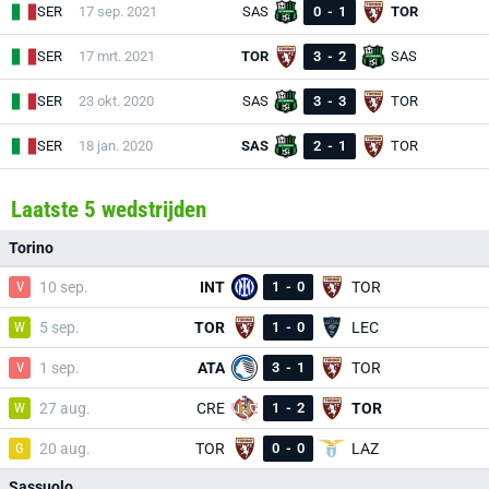
SER
17 sep. 2021
SAS
0
-
1
TOR
SER
17 mrt. 2021
TOR
3
-
2
SAS
SER
23 okt. 2020
SAS
3
-
3
TOR
SER
18 jan. 2020
SAS
2
-
1
TOR
Laatste 5 wedstrijden
Torino
V
10 sep.
INT
1
-
0
TOR
W
5 sep.
TOR
1
-
0
LEC
V
1 sep.
ATA
3
-
1
TOR
W
27 aug.
CRE
1
-
2
TOR
G
20 aug.
TOR
0
-
0
LAZ
Sassuolo