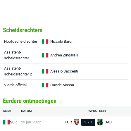
Scheidsrechters
Hoofdscheidrechter
Niccolò Baroni
Assistent-
Andrea Zingarelli
scheidsrechter 1
Assistent-
Alessio Saccenti
scheidsrechter 2
Vierde official
Davide Massa
Eerdere ontmoetingen
COMP.
DATUM
WEDSTRIJD
SER
23 jan. 2022
TOR
1
-
1
SAS