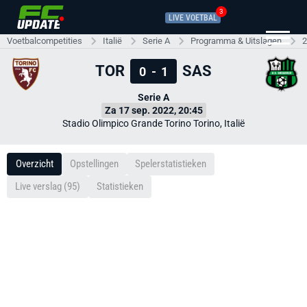
3
LIVE VOETBAL
Voetbalcompetities
Italië
Serie A
Programma & Uitslagen
2
TOR
SAS
0
-
1
Serie A
Za 17 sep. 2022, 20:45
Stadio Olimpico Grande Torino Torino, Italië
Overzicht
Opstellingen
Spelerstatistieken
Live verslag (95)
Statistieken