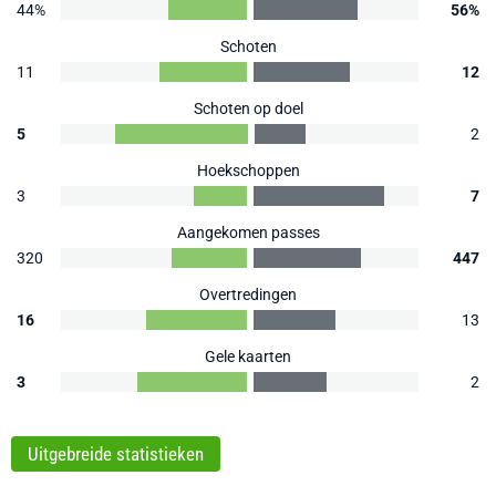
44%
56%
Schoten
11
12
Schoten op doel
5
2
Hoekschoppen
3
7
Aangekomen passes
320
447
Overtredingen
16
13
Gele kaarten
3
2
Uitgebreide statistieken