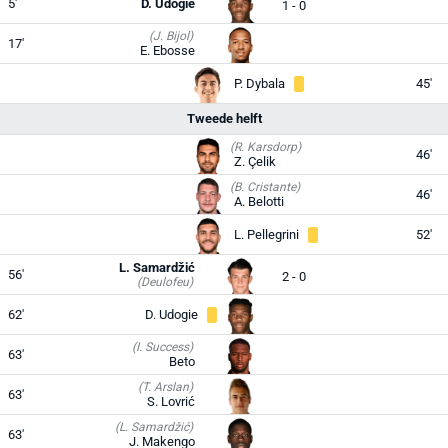
5'
D. Udogie
1 - 0
(J. Bijol)
17'
E. Ebosse
P. Dybala
45'
Tweede helft
(R. Karsdorp)
46'
Z. Çelik
(B. Cristante)
46'
A. Belotti
L. Pellegrini
52'
L. Samardžić
56'
2 - 0
(Deulofeu)
62'
D. Udogie
(I. Success)
63'
Beto
(T. Arslan)
63'
S. Lovrić
(L. Samardžić)
63'
J. Makengo