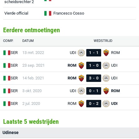
scheidsrechter 2
Vierde official
Francesco Cosso
Eerdere ontmoetingen
COMP.
DATUM
WEDSTRIJD
SER
13 mrt. 2022
UDI
1
-
1
ROM
SER
23 sep. 2021
ROM
1
-
0
UDI
SER
14 feb. 2021
ROM
3
-
0
UDI
SER
3 okt. 2020
UDI
0
-
1
ROM
SER
2 jul. 2020
ROM
0
-
2
UDI
Laatste 5 wedstrijden
Udinese