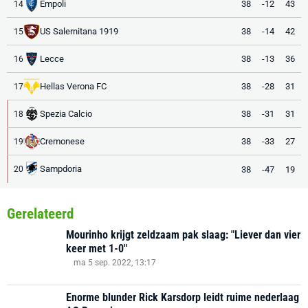
Empoli
38
-12
43
14
US Salernitana 1919
38
-14
42
15
Lecce
38
-13
36
16
Hellas Verona FC
38
-28
31
17
Spezia Calcio
38
-31
31
18
Cremonese
38
-33
27
19
Sampdoria
38
-47
19
20
Gerelateerd
Mourinho krijgt zeldzaam pak slaag: "Liever dan vier
keer met 1-0"
ma 5 sep. 2022, 13:17
Enorme blunder Rick Karsdorp leidt ruime nederlaag