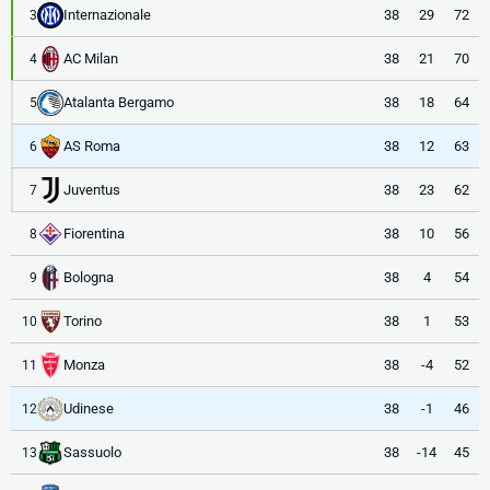
Internazionale
38
29
72
3
AC Milan
38
21
70
4
Atalanta Bergamo
38
18
64
5
AS Roma
38
12
63
6
Juventus
38
23
62
7
Fiorentina
38
10
56
8
Bologna
38
4
54
9
Torino
38
1
53
10
Monza
38
-4
52
11
Udinese
38
-1
46
12
Sassuolo
38
-14
45
13