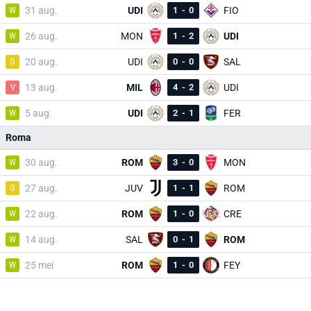
W
31 aug.
UDI
1
-
0
FIO
W
26 aug.
MON
1
-
2
UDI
G
20 aug.
UDI
0
-
0
SAL
V
13 aug.
MIL
4
-
2
UDI
W
5 aug.
UDI
2
-
1
FER
Roma
W
30 aug.
ROM
3
-
0
MON
G
27 aug.
JUV
1
-
1
ROM
W
22 aug.
ROM
1
-
0
CRE
W
14 aug.
SAL
0
-
1
ROM
W
25 mei
ROM
1
-
0
FEY