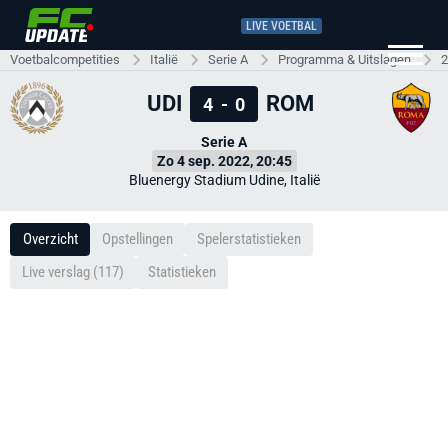
LIVE VOETBAL
Voetbalcompetities
Italië
Serie A
Programma & Uitslagen
2
UDI
ROM
4
-
0
Serie A
Zo 4 sep. 2022, 20:45
Bluenergy Stadium Udine, Italië
Overzicht
Opstellingen
Spelerstatistieken
Live verslag (117)
Statistieken