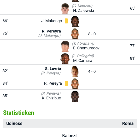
(G. Mancini)
65'
N. Zalewski
66'
J. Makengo
R. Pereyra
75'
3 - 0
(J. Makengo)
(T. Abraham)
77'
E. Shomurodov
(L. Pellegrini)
81'
M. Camara
S. Lovrić
82'
4 - 0
(R. Pereyra)
84'
R. Pereyra
(R. Pereyra)
85'
K. Ehizibue
Statistieken
Udinese
Roma
Balbezit