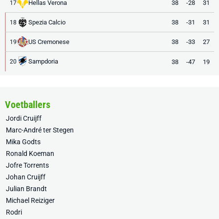
Hellas Verona
38
-28
31
17
Spezia Calcio
38
-31
31
18
US Cremonese
38
-33
27
19
Sampdoria
38
-47
19
20
Voetballers
Jordi Cruijff
Marc-André ter Stegen
Mika Godts
Ronald Koeman
Jofre Torrents
Johan Cruijff
Julian Brandt
Michael Reiziger
Rodri