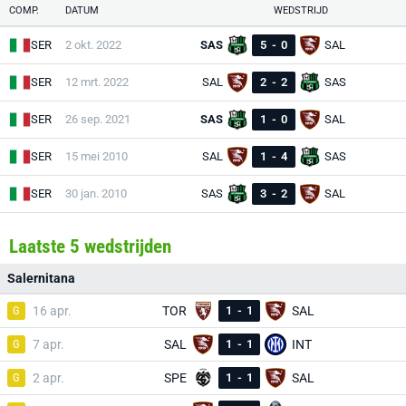
COMP.
DATUM
WEDSTRIJD
SER
2 okt. 2022
SAS
5
-
0
SAL
SER
12 mrt. 2022
SAL
2
-
2
SAS
SER
26 sep. 2021
SAS
1
-
0
SAL
SER
15 mei 2010
SAL
1
-
4
SAS
SER
30 jan. 2010
SAS
3
-
2
SAL
Laatste 5 wedstrijden
Salernitana
G
16 apr.
TOR
1
-
1
SAL
G
7 apr.
SAL
1
-
1
INT
G
2 apr.
SPE
1
-
1
SAL