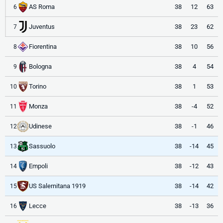
AS Roma
38
12
63
6
Juventus
38
23
62
7
Fiorentina
38
10
56
8
Bologna
38
4
54
9
Torino
38
1
53
10
Monza
38
-4
52
11
Udinese
38
-1
46
12
Sassuolo
38
-14
45
13
Empoli
38
-12
43
14
US Salernitana 1919
38
-14
42
15
Lecce
38
-13
36
16