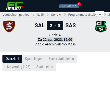
11
LIVE VOETBAL
Voetbalcompetities
Italië
Serie A
Programma & Uitslagen
2
SAL
SAS
3
-
0
Serie A
Za 22 apr. 2023, 15:00
Stadio Arechi Salerno, Italië
Overzicht
Opstellingen
Spelerstatistieken
Live verslag (123)
Statistieken