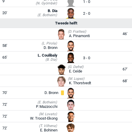
9'
1 - 0
(N. Gyömbér)
B. Dia
20'
2 - 0
(E. Botheim)
Tweede helft
(D. Frattesi)
46'
A. Pinamonti
(L. Pirola)
58'
D. Bronn
L. Coulibaly
65'
3 - 0
(B. Dia)
(G. Defrel)
67'
E. Ceïde
(M. Lopez)
68'
K. Thorstvedt
70'
D. Bronn
(E. Botheim)
72'
P. Mazzocchi
(M. Lovato)
72'
W. Troost-Ekong
(T. Vilhena)
72'
E. Bohinen