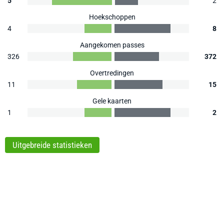
5
2
Hoekschoppen
4
8
Aangekomen passes
326
372
Overtredingen
11
15
Gele kaarten
1
2
Uitgebreide statistieken