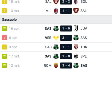
G
18 mrt.
SAL
2
-
2
BOL
G
13 mrt.
MIL
1
-
1
SAL
Sassuolo
W
16 apr.
SAS
1
-
0
JUV
V
8 apr.
VER
2
-
1
SAS
G
3 apr.
SAS
1
-
1
TOR
W
17 mrt.
SAS
1
-
0
SPE
W
12 mrt.
ROM
3
-
4
SAS