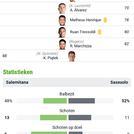
(A. Laurienté)
73'
A. Álvarez
Matheus Henrique
78'
Ruan Tressoldi
80'
(Rogério)
82'
R. Marchizza
(N. Gyömbér)
88'
K. Piątek
Statistieken
Salernitana
Sassuolo
Balbezit
48%
52%
Schoten
13
11
Schoten op doel