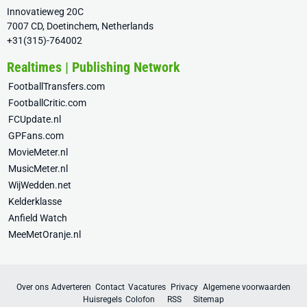
Innovatieweg 20C
7007 CD, Doetinchem, Netherlands
+31(315)-764002
Realtimes | Publishing Network
FootballTransfers.com
FootballCritic.com
FCUpdate.nl
GPFans.com
MovieMeter.nl
MusicMeter.nl
WijWedden.net
Kelderklasse
Anfield Watch
MeeMetOranje.nl
Over ons
Adverteren
Contact
Vacatures
Privacy
Algemene voorwaarden
Huisregels
Colofon
RSS
Sitemap