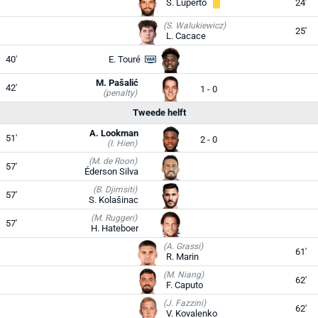
S. Luperto
24'
(S. Walukiewicz)
25'
L. Cacace
40'
E. Touré
M. Pašalić
42'
1 - 0
(penalty)
Tweede helft
A. Lookman
51'
2 - 0
(I. Hien)
(M. de Roon)
57'
Éderson Silva
(B. Djimsiti)
57'
S. Kolašinac
(M. Ruggeri)
57'
H. Hateboer
(A. Grassi)
61'
R. Marin
(M. Niang)
62'
F. Caputo
(J. Fazzini)
62'
V. Kovalenko