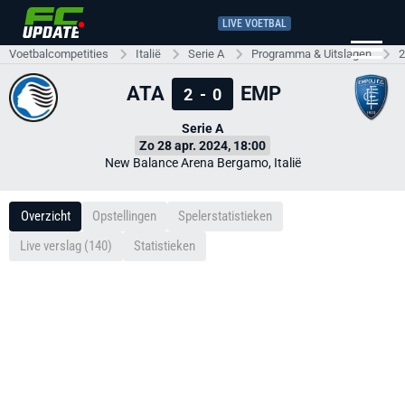
LIVE VOETBAL
Voetbalcompetities
Italië
Serie A
Programma & Uitslagen
2
ATA
EMP
2
-
0
Serie A
Zo 28 apr. 2024, 18:00
New Balance Arena Bergamo, Italië
Overzicht
Opstellingen
Spelerstatistieken
Live verslag (140)
Statistieken