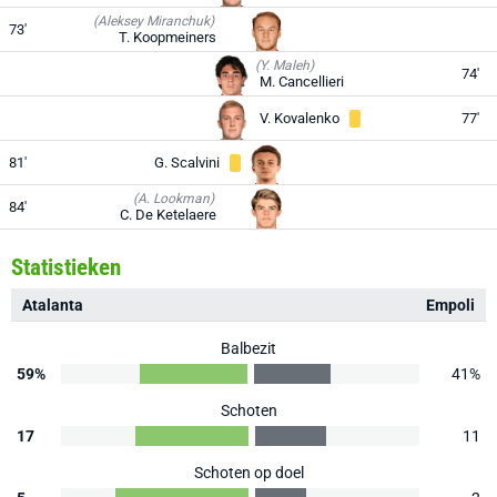
(Aleksey Miranchuk)
73'
T. Koopmeiners
(Y. Maleh)
74'
M. Cancellieri
V. Kovalenko
77'
81'
G. Scalvini
(A. Lookman)
84'
C. De Ketelaere
Statistieken
Atalanta
Empoli
Balbezit
59%
41%
Schoten
17
11
Schoten op doel