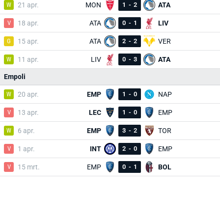
W
21 apr.
MON
1
-
2
ATA
V
18 apr.
ATA
0
-
1
LIV
G
15 apr.
ATA
2
-
2
VER
W
11 apr.
LIV
0
-
3
ATA
Empoli
W
20 apr.
EMP
1
-
0
NAP
V
13 apr.
LEC
1
-
0
EMP
W
6 apr.
EMP
3
-
2
TOR
V
1 apr.
INT
2
-
0
EMP
V
15 mrt.
EMP
0
-
1
BOL