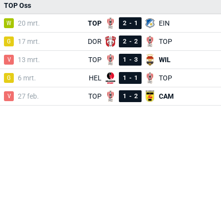
TOP Oss
W
20 mrt.
TOP
2
-
1
EIN
G
17 mrt.
DOR
2
-
2
TOP
V
13 mrt.
TOP
1
-
3
WIL
G
6 mrt.
HEL
1
-
1
TOP
V
27 feb.
TOP
1
-
2
CAM