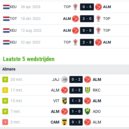
KEU
28 apr. 2023
TOP
0
-
5
ALM
TOT
18 okt. 2022
ALM
2
-
0
TOP
KEU
12 aug. 2022
ALM
3
-
0
TOP
KEU
22 apr. 2022
TOP
2
-
3
ALM
Laatste 5 wedstrijden
Almere
W
20 mrt.
JAJ
0
-
2
ALM
G
17 mrt.
ALM
2
-
2
RKC
W
13 mrt.
VIT
1
-
3
ALM
W
7 mrt.
ALM
1
-
0
ADO
V
3 mrt.
CAM
3
-
2
ALM