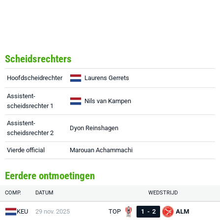
Scheidsrechters
Hoofdscheidrechter
Laurens Gerrets
Assistent-
Nils van Kampen
scheidsrechter 1
Assistent-
Dyon Reinshagen
scheidsrechter 2
Vierde official
Marouan Achammachi
Eerdere ontmoetingen
COMP.
DATUM
WEDSTRIJD
KEU
29 nov. 2025
TOP
1
-
2
ALM