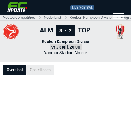
LIVE VOETBAL
Voetbalcompetities
Nederland
Keuken Kampioen Divisie
Progr
ALM
TOP
3
-
2
Keuken Kampioen Divisie
Vr 3 april, 20:00
Yanmar Stadion Almere
Overzicht
Opstellingen