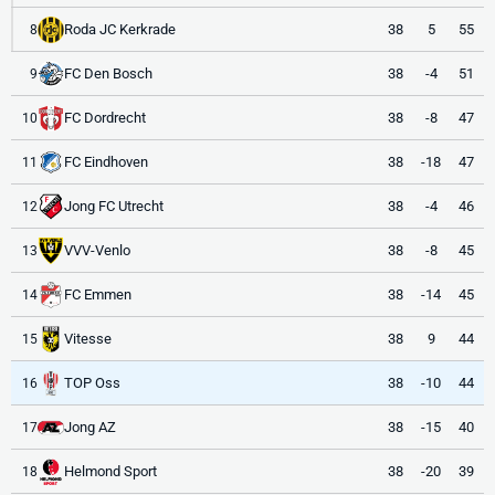
Roda JC Kerkrade
38
5
55
8
FC Den Bosch
38
-4
51
9
FC Dordrecht
38
-8
47
10
FC Eindhoven
38
-18
47
11
Jong FC Utrecht
38
-4
46
12
VVV-Venlo
38
-8
45
13
FC Emmen
38
-14
45
14
Vitesse
38
9
44
15
TOP Oss
38
-10
44
16
Jong AZ
38
-15
40
17
Helmond Sport
38
-20
39
18