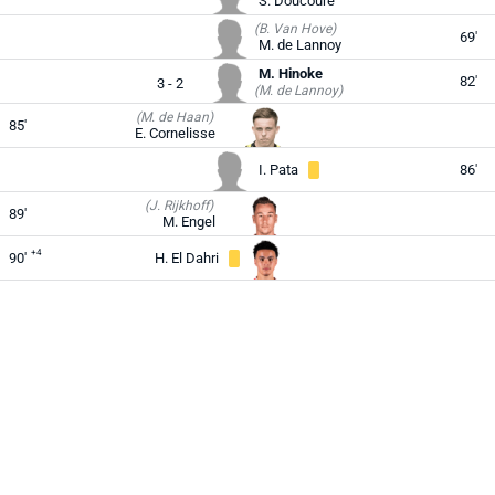
S. Doucouré
(B. Van Hove)
69'
M. de Lannoy
M. Hinoke
82'
3 - 2
(M. de Lannoy)
(M. de Haan)
85'
E. Cornelisse
I. Pata
86'
(J. Rijkhoff)
89'
M. Engel
+4
90'
H. El Dahri