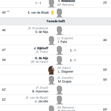
T. Wildeboer
25'
1 - 1
(M. Remans)
+2
45'
E. van de Blaak
Tweede helft
(R. Providence)
46'
O. de Nijs
(J. Kuijpers)
46'
I. Pata
J. Rijkhoff
47'
2 - 1
(E. Poku)
O. de Nijs
54'
3 - 1
(M. de Haan)
(M. Erkan)
59'
L. Slagveer
(D. Vianello)
59'
M. Esajas
(F. Druijf)
62'
B. Huisman
(E. van de Blaak)
62'
J. Jacobs
(M. Remans)
69'