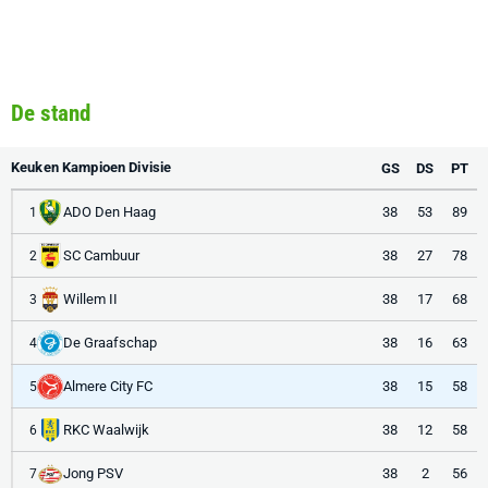
De stand
Keuken Kampioen Divisie
GS
DS
PT
ADO Den Haag
38
53
89
1
SC Cambuur
38
27
78
2
Willem II
38
17
68
3
De Graafschap
38
16
63
4
Almere City FC
38
15
58
5
RKC Waalwijk
38
12
58
6
Jong PSV
38
2
56
7