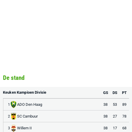
De stand
Keuken Kampioen Divisie
GS
DS
PT
ADO Den Haag
38
53
89
1
SC Cambuur
38
27
78
2
Willem II
38
17
68
3