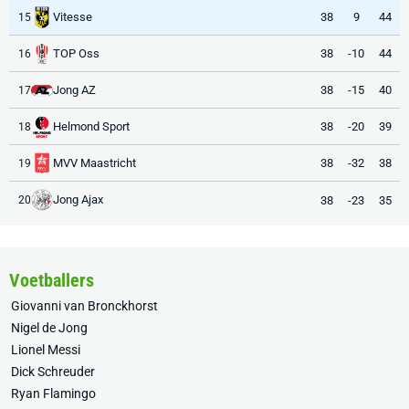
Vitesse
38
9
44
15
TOP Oss
38
-10
44
16
Jong AZ
38
-15
40
17
Helmond Sport
38
-20
39
18
MVV Maastricht
38
-32
38
19
Jong Ajax
38
-23
35
20
Voetballers
Giovanni van Bronckhorst
Nigel de Jong
Lionel Messi
Dick Schreuder
Ryan Flamingo