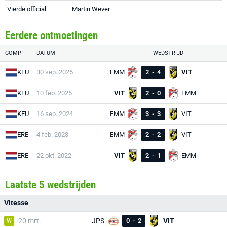
Vierde official
Martin Wever
Eerdere ontmoetingen
COMP.
DATUM
WEDSTRIJD
KEU
30 sep. 2025
EMM
2
-
4
VIT
KEU
10 feb. 2025
VIT
2
-
0
EMM
KEU
16 sep. 2024
EMM
3
-
3
VIT
ERE
4 feb. 2023
EMM
2
-
2
VIT
ERE
22 okt. 2022
VIT
2
-
1
EMM
Laatste 5 wedstrijden
Vitesse
W
20 mrt.
JPS
0
-
2
VIT