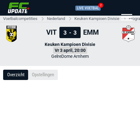
2
LIVE VOETBAL
Voetbalcompetities
Nederland
Keuken Kampioen Divisie
Progr
VIT
EMM
3
-
3
Keuken Kampioen Divisie
Vr 3 april, 20:00
GelreDome Arnhem
Overzicht
Opstellingen