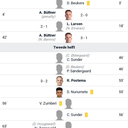
D. Beukers
3'
A. Büttner
4'
2 - 0
(penalty)
L. Larsen
18'
2 - 1
(N. Emeran)
A. Büttner
42'
3 - 1
(N. Bannis)
Tweede helft
(C. Østergaard)
46'
C. Sunder
(D. Beukers)
46'
P. Søndergaard
R. Postema
53'
3 - 2
D. Nunumete
55'
56'
V. Zumberi
C. Sunder
56'
(D. Hoogewerf)
63'