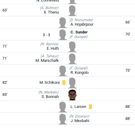
N. Zonneveld
(A. Büttner)
63'
X. Thenu
(D. Nunumete)
66'
A. Hojabrpour
C. Sunder
70'
3 - 3
(F. Quispel)
(N. Bannis)
71'
E. Huth
(A. Tahaui)
71'
M. Marschalk
(F. Quispel)
73'
R. Kongolo
82'
M. Schikora
(N. Markelo)
83'
S. Bonnah
L. Larsen
88'
(N. Emeran)
88'
J. Mesbahi