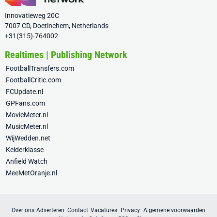
Innovatieweg 20C
7007 CD, Doetinchem, Netherlands
+31(315)-764002
Realtimes | Publishing Network
FootballTransfers.com
FootballCritic.com
FCUpdate.nl
GPFans.com
MovieMeter.nl
MusicMeter.nl
WijWedden.net
Kelderklasse
Anfield Watch
MeeMetOranje.nl
Over ons
Adverteren
Contact
Vacatures
Privacy
Algemene voorwaarden