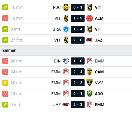
W
16 mrt.
RJC
0
-
1
VIT
V
13 mrt.
VIT
1
-
3
ALM
W
8 mrt.
GRA
1
-
4
VIT
W
27 feb.
VIT
2
-
0
JAZ
Emmen
V
28 mrt.
EIN
1
-
0
EMM
V
24 mrt.
EMM
2
-
4
CAM
G
20 mrt.
EMM
2
-
2
VVV
V
13 mrt.
EMM
0
-
1
ADO
W
9 mrt.
JAZ
2
-
3
EMM