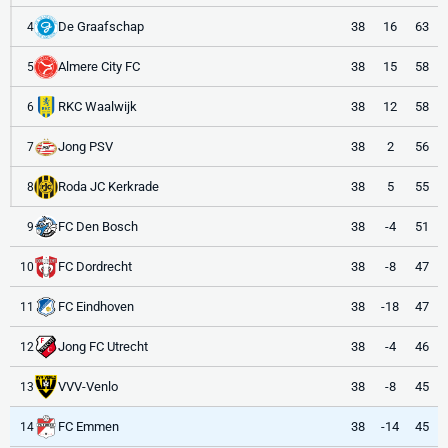
De Graafschap
38
16
63
4
Almere City FC
38
15
58
5
RKC Waalwijk
38
12
58
6
Jong PSV
38
2
56
7
Roda JC Kerkrade
38
5
55
8
FC Den Bosch
38
-4
51
9
FC Dordrecht
38
-8
47
10
FC Eindhoven
38
-18
47
11
Jong FC Utrecht
38
-4
46
12
VVV-Venlo
38
-8
45
13
FC Emmen
38
-14
45
14