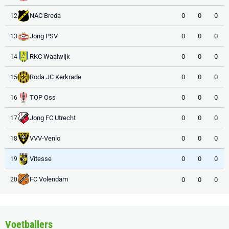
NAC Breda
0
0
0
12
Jong PSV
0
0
0
13
RKC Waalwijk
0
0
0
14
Roda JC Kerkrade
0
0
0
15
TOP Oss
0
0
0
16
Jong FC Utrecht
0
0
0
17
VVV-Venlo
0
0
0
18
Vitesse
0
0
0
19
FC Volendam
0
0
0
20
Voetballers