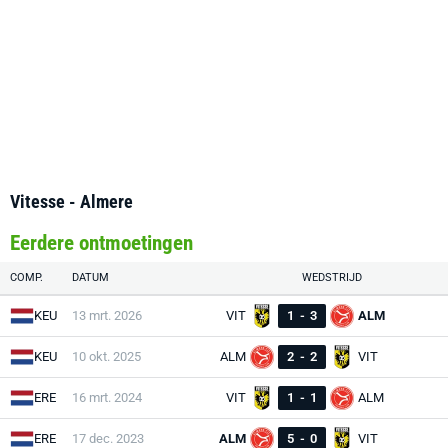
Vitesse - Almere
Eerdere ontmoetingen
COMP.
DATUM
WEDSTRIJD
KEU
13 mrt. 2026
VIT
1
-
3
ALM
KEU
10 okt. 2025
ALM
2
-
2
VIT
ERE
16 mrt. 2024
VIT
1
-
1
ALM
ERE
17 dec. 2023
ALM
5
-
0
VIT