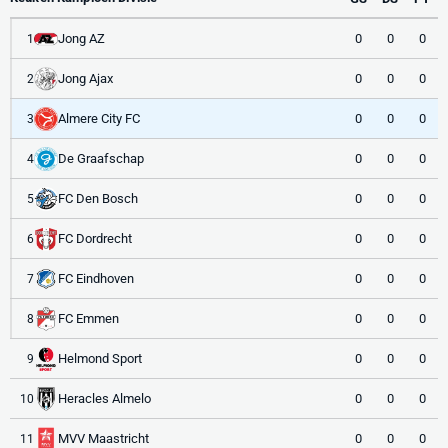
Jong AZ
0
0
0
1
Jong Ajax
0
0
0
2
Almere City FC
0
0
0
3
De Graafschap
0
0
0
4
FC Den Bosch
0
0
0
5
FC Dordrecht
0
0
0
6
FC Eindhoven
0
0
0
7
FC Emmen
0
0
0
8
Helmond Sport
0
0
0
9
Heracles Almelo
0
0
0
10
MVV Maastricht
0
0
0
11