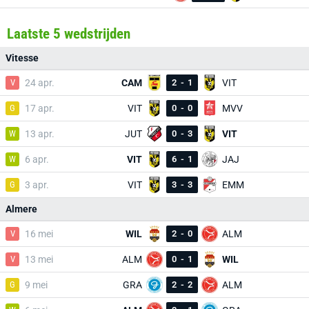
Laatste 5 wedstrijden
Vitesse
V
24 apr.
CAM
2
-
1
VIT
G
17 apr.
VIT
0
-
0
MVV
W
13 apr.
JUT
0
-
3
VIT
W
6 apr.
VIT
6
-
1
JAJ
G
3 apr.
VIT
3
-
3
EMM
Almere
V
16 mei
WIL
2
-
0
ALM
V
13 mei
ALM
0
-
1
WIL
G
9 mei
GRA
2
-
2
ALM