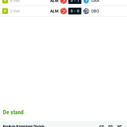
W
6 mei
ALM
3
-
1
GRA
W
2 mei
ALM
3
-
0
DBO
De stand
Keuken Kampioen Divisie
GS
DS
PT