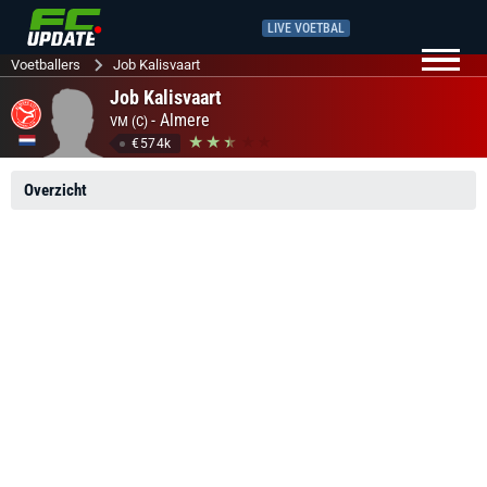
LIVE VOETBAL
Voetballers
Job Kalisvaart
Job Kalisvaart
-
Almere
VM (C)
€574k
Overzicht