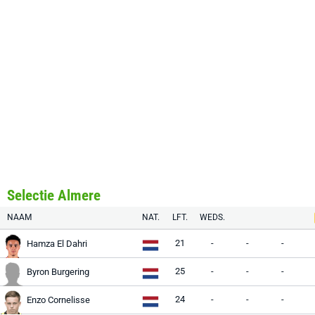
Selectie Almere
NAAM
NAT.
LFT.
WEDS.
21
-
-
-
Hamza El Dahri
25
-
-
-
Byron Burgering
24
-
-
-
Enzo Cornelisse