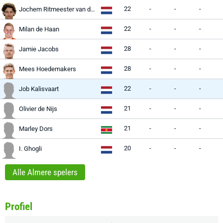
22
-
-
-
Jochem Ritmeester van de Kamp
22
-
-
-
Milan de Haan
28
-
-
-
Jamie Jacobs
28
-
-
-
Mees Hoedemakers
22
-
-
-
Job Kalisvaart
21
-
-
-
Olivier de Nijs
21
-
-
-
Marley Dors
20
-
-
-
I. Ghogli
Alle Almere spelers
Profiel