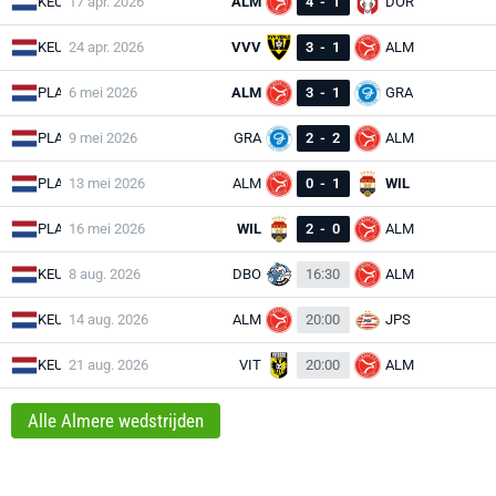
KEU
17 apr. 2026
ALM
4
-
1
DOR
KEU
24 apr. 2026
VVV
3
-
1
ALM
PLA
6 mei 2026
ALM
3
-
1
GRA
PLA
9 mei 2026
GRA
2
-
2
ALM
PLA
13 mei 2026
ALM
0
-
1
WIL
PLA
16 mei 2026
WIL
2
-
0
ALM
KEU
8 aug. 2026
DBO
16:30
ALM
KEU
14 aug. 2026
ALM
20:00
JPS
KEU
21 aug. 2026
VIT
20:00
ALM
Alle Almere wedstrijden