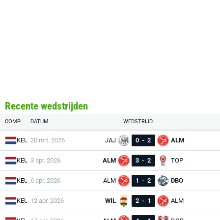
Recente wedstrijden
COMP.
DATUM
WEDSTRIJD
KEU
20 mrt. 2026
JAJ
0
-
2
ALM
KEU
3 apr. 2026
ALM
3
-
2
TOP
KEU
6 apr. 2026
ALM
1
-
2
DBO
KEU
12 apr. 2026
WIL
2
-
1
ALM